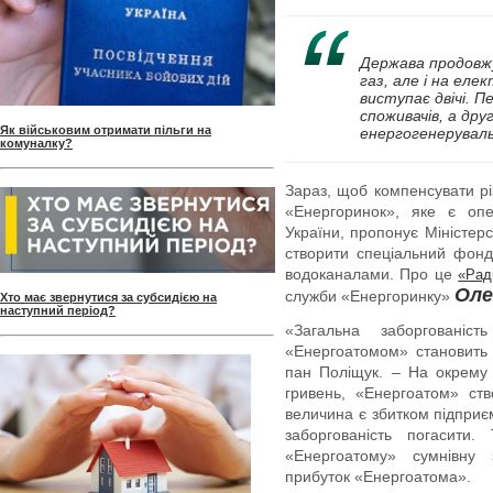
Держава продовж
газ, але і на ел
виступає двічі. 
споживачів, а др
Як військовим отримати пільги на
енергогенерувал
комуналку?
Зараз, щоб компенсувати р
«Енергоринок», яке є опе
України, пропонує Міністерс
створити спеціальний фонд
водоканалами. Про це
«Рад
Оле
служби «Енергоринку»
Хто має звернутися за субсидією на
наступний період?
«Загальна заборгованіс
«Енергоатомом» становить 
пан Поліщук. – На окрему 
гривень, «Енергоатом» ств
величина є збитком підприє
заборгованість погасити.
«Енергоатому» сумнівну 
прибуток «Енергоатома».