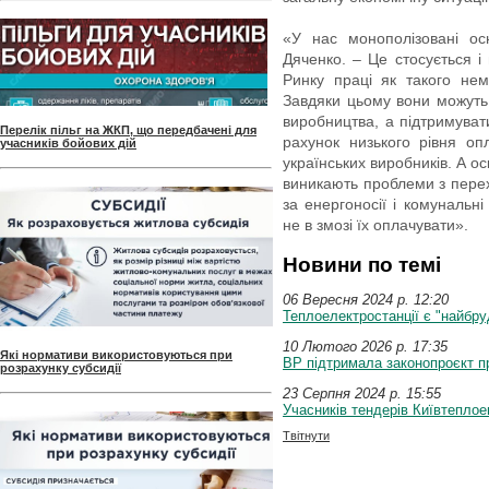
«У нас монополізовані ос
Дяченко. – Це стосується і м
Ринку праці як такого нем
Завдяки цьому вони можуть
виробництва, а підтримуват
Перелік пільг на ЖКП, що передбачені для
рахунок низького рівня о
учасників бойових дій
українських виробників. А ос
виникають проблеми з пере
за енергоносії і комунальн
не в змозі їх оплачувати».
Новини по темі
06 Вересня 2024 p. 12:20
Теплоелектростанції є "найбру
10 Лютого 2026 p. 17:35
Які нормативи використовуються при
ВР підтримала законопроєкт п
розрахунку субсидії
23 Серпня 2024 p. 15:55
Учасників тендерів Київтеплое
Твітнути