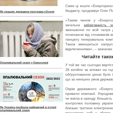
Саме ці кошти «Енергорино
бюджету, продовжує Олег По
Як працює державна програма єОселя
«Таким чином у «Енергоа
загальна
заборгованість з
зменшення по всій галузі д
починаючи від споживачів в
ланцюгу генерувальна ком
Також зменшиться напруг
відключеннями», – зазначає
Читайте тако
Опалювальний сезон у Євросоюзі
У той же час сьогодні варті
28 копійок за кіловат на го
обґрунтованою ціною було б 
що за нинішніх умов держа
Окрім державного «Енерго
приватні компанії. Упродов
чи взяла в оренду більшість
контролює половину українс
Як Україна пройшла найважчий в історії
близько третини електроене
опалювальний сезон
працювати собі у збиток 