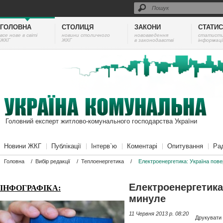
ГОЛОВНА
СТОЛИЦЯ
ЗАКОНИ
СТАТИ
все нове в світі
новини столичного
нововведення
cтатист
ЖКГ
ЖКГ
в законодавстві
інформаці
Головний експерт житлово-комунального господарства України
Новини ЖКГ
Публікації
Інтерв`ю
Коментарі
Опитування
Ра
Головна
/
Вибір редакції
/
Теплоенергетика
/
Електроенергетика: Україна пов
Електроенергетика
ІНФОГРАФІКА:
минуле
11 Червня 2013 p. 08:20
Друкувати