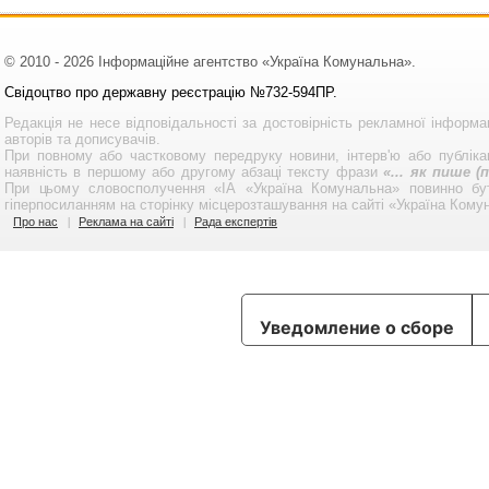
© 2010 - 2026 Інформаційне агентство «Україна Комунальна».
Свідоцтво про державну реєстрацію №732-594ПР.
Редакція не несе відповідальності за достовірність рекламної інформа
авторів та дописувачів.
При повному або частковому передруку новини, інтерв'ю або публікац
наявність в першому або другому абзаці тексту фрази
«... як пише 
При цьому словосполучення «ІА «Україна Комунальна» повинно бу
гіперпосиланням на сторінку місцерозташування на сайті «Україна Кому
Про нас
Реклама на сайті
Рада експертів
Уведомление о сборе