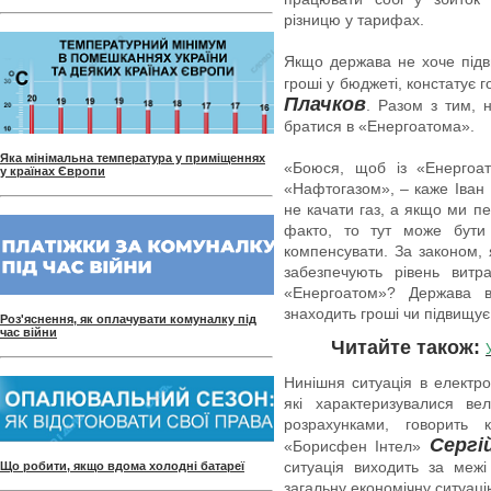
різницю у тарифах.
Якщо держава не хоче підв
гроші у бюджеті, констатує 
Плачков
. Разом з тим, 
братися в «Енергоатома».
Яка мінімальна температура у приміщеннях
«Боюся, щоб із «Енергоат
у країнах Європи
«Нафтогазом», – каже Іван
не качати газ, а якщо ми п
факто, то тут може бути
компенсувати. За законом,
забезпечують рівень витр
«Енергоатом»? Держава в
знаходить гроші чи підвищу
Роз'яснення, як оплачувати комуналку під
час війни
Читайте також:
Нинішня ситуація в електро
які характеризувалися в
розрахунками, говорить 
Сергі
«Борисфен Інтел»
ситуація виходить за межі
Що робити, якщо вдома холодні батареї
загальну економічну ситуацію