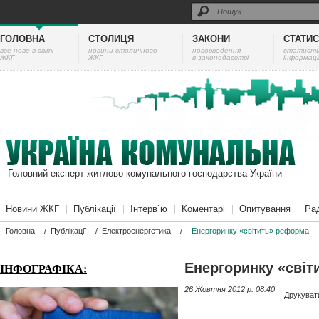
ГОЛОВНА
СТОЛИЦЯ
ЗАКОНИ
СТАТИ
все нове в світі
новини столичного
нововведення
cтатист
ЖКГ
ЖКГ
в законодавстві
інформаці
Головний експерт житлово-комунального господарства України
Новини ЖКГ
Публікації
Інтерв`ю
Коментарі
Опитування
Ра
Головна
/
Публікації
/
Електроенергетика
/
Енергоринку «світить» реформа
Енергоринку «сві
ІНФОГРАФІКА:
26 Жовтня 2012 p. 08:40
Друкуват