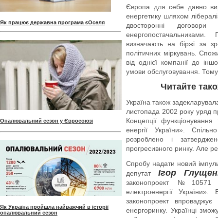
Європа для себе давно ви
енергетику шляхом лібералі
Як працює державна програма єОселя
двосторонні договори
енергопостачальниками.
визначають на біржі за з
політичних міркувань. Спо
від однієї компанії до інш
умови обслуговування. Тому 
Читайте тако
Україна також задекларувал
листопада 2002 року уряд 
Концепції функціонування 
Опалювальний сезон у Євросоюзі
енергії України». Спіль
розроблено і затвердж
прогресивного ринку. Але ре
Спробу надати новий імпул
Ігор Глущен
депутат
законопроект №10571 
електроенергії України».
законопроект впроваджує 
Як Україна пройшла найважчий в історії
енергоринку. Українці змож
опалювальний сезон