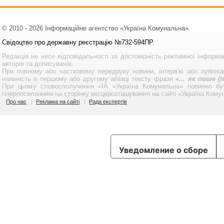
© 2010 - 2026 Інформаційне агентство «Україна Комунальна».
Свідоцтво про державну реєстрацію №732-594ПР.
Редакція не несе відповідальності за достовірність рекламної інформа
авторів та дописувачів.
При повному або частковому передруку новини, інтерв'ю або публікац
наявність в першому або другому абзаці тексту фрази
«... як пише 
При цьому словосполучення «ІА «Україна Комунальна» повинно бу
гіперпосиланням на сторінку місцерозташування на сайті «Україна Кому
Про нас
Реклама на сайті
Рада експертів
Уведомление о сборе