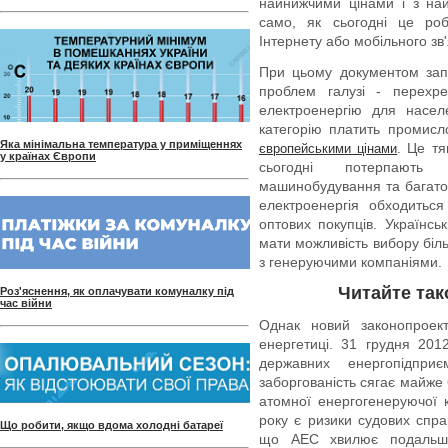
найнижчими цінами і з на
само, як сьогодні це роб
Інтернету або мобільного зв'
При цьому документом зап
проблем галузі - перехр
електроенергію для насе
категорію платить промисл
Яка мінімальна температура у приміщеннях
. Це тя
європейськими цінами
у країнах Європи
сьогодні потерпають 
машинобудування та багато
електроенергія обходиться
оптових покупців. Українсь
мати можливість вибору біл
з генеруючими компаніями.
Читайте так
Роз'яснення, як оплачувати комуналку під
час війни
Однак новий законопроек
енергетиці. 31 грудня 201
державних енергопідпри
заборгованість сягає майже
атомної енергогенеруючої 
року є ризики судових спра
Що робити, якщо вдома холодні батареї
що АЕС хвилює подальша