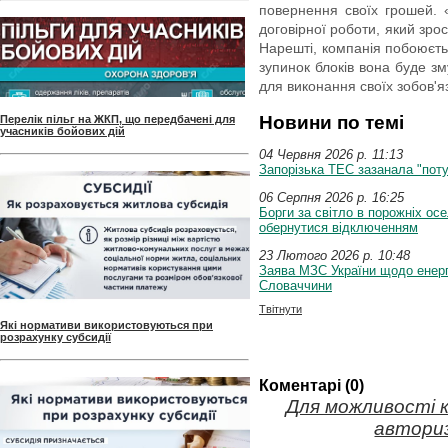
повернення своїх грошей. 
договірної роботи, який зро
Нарешті, компанія побоюєтьс
зупинок блоків вона буде 
для виконання своїх зобов'я
Новини по темі
Перелік пільг на ЖКП, що передбачені для
учасників бойових дій
04 Червня 2026 p. 11:13
Запорізька ТЕС зазанала "поту
06 Серпня 2026 p. 16:25
Борги за світло в порожніх осе
обернутися відключенням
23 Лютого 2026 p. 10:48
Заява МЗС України щодо енерг
Словаччини
Твітнути
Які нормативи використовуються при
розрахунку субсидії
Коментарі (0)
Для можливості 
авториз