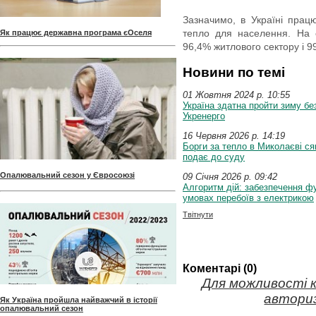
Зазначимо, в Україні прац
тепло для населення. На 
Як працює державна програма єОселя
96,4% житлового сектору і 
Новини по темі
01 Жовтня 2024 p. 10:55
Україна здатна пройти зиму бе
Укренерго
16 Червня 2026 p. 14:19
Борги за тепло в Миколаєві ся
подає до суду
Опалювальний сезон у Євросоюзі
09 Січня 2026 p. 09:42
Алгоритм дій: забезпечення ф
умовах перебоїв з електрикою
Твітнути
Коментарі (0)
Для можливості 
авториз
Як Україна пройшла найважчий в історії
опалювальний сезон