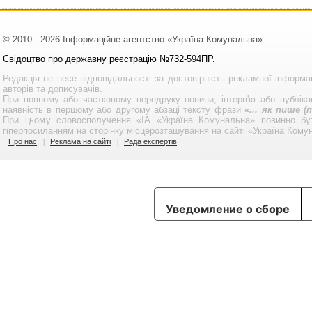
© 2010 - 2026 Інформаційне агентство «Україна Комунальна».
Свідоцтво про державну реєстрацію №732-594ПР.
Редакція не несе відповідальності за достовірність рекламної інформа
авторів та дописувачів.
При повному або частковому передруку новини, інтерв'ю або публікац
наявність в першому або другому абзаці тексту фрази
«... як пише 
При цьому словосполучення «ІА «Україна Комунальна» повинно бу
гіперпосиланням на сторінку місцерозташування на сайті «Україна Кому
Про нас
Реклама на сайті
Рада експертів
Уведомление о сборе