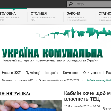
ГОЛОВНА
СТОЛИЦЯ
ЗАКОНИ
СТАТИ
все нове в світі
новини столичного
нововведення
cтатист
ЖКГ
ЖКГ
в законодавстві
інформаці
Головний експерт житлово-комунального господарства України
Новини ЖКГ
Публікації
Інтерв`ю
Коментарі
Опитування
Ра
Головна
/
Новини ЖКГ
/
Опалювальний сезон 2026-2027
/
Кабмін хоче щоб мі
Кабмін хоче щоб м
ІНФОГРАФІКА:
власність ТЕЦ
15 Листопада 2018 p. 10:36
Друку