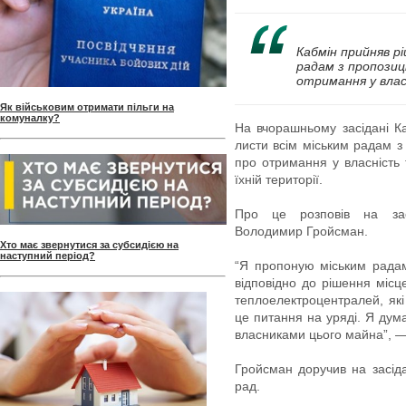
Кабмін прийняв р
радам з пропозиц
отримання у вла
Як військовим отримати пільги на
комуналку?
На вчорашньому засідані К
листи всім міським радам з
про отримання у власність
їхній території.
Про це розповів на засі
Володимир Гройсман.
Хто має звернутися за субсидією на
наступний період?
“Я пропоную міським радам 
відповідно до рішення місц
теплоелектроцентралей, які
це питання на уряді. Я дум
власниками цього майна”, 
Гройсман доручив на засіда
рад.