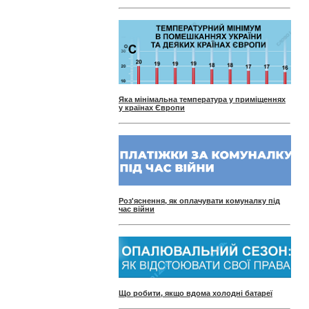
Яка мінімальна температура у приміщеннях
у країнах Європи
Роз'яснення, як оплачувати комуналку під
час війни
Що робити, якщо вдома холодні батареї