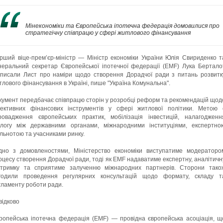
Мінекономіки та Європейська іпотечна федерація домовилися про
стратегічну співпрацю у сфері житлового фінансування
рший віце-прем’єр-міністр — Міністр економіки України Юлія Свириденко т
неральний секретар Європейської іпотечної федерації (EMF) Лука Бертало
дписали Лист про наміри щодо створення Дорадчої ради з питань розвитк
тлового фінансування в Україні, пише "Україна Комунальна".
кумент передбачає співпрацю сторін у розробці реформ та рекомендацій щод
ективних фінансових інструментів у сфері житлової політики. Метою 
ровадження європейських практик, мобілізація інвестицій, налагодженн
алогу між державними органами, міжнародними інституціями, експертно
ільнотою та учасниками ринку.
ідно з домовленостями, Міністерство економіки виступатиме модераторо
оцесу створення Дорадчої ради, тоді як EMF надаватиме експертну, аналітичн
дтримку та сприятиме залученню міжнародних партнерів. Сторони тако
годили проведення регулярних консультацій щодо формату, складу т
гламенту роботи ради.
відково
ропейська іпотечна федерація (EMF) — провідна європейська асоціація, щ