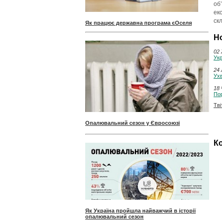
об
ек
ск
Як працює державна програма єОселя
Н
02 
Укр
24 
Ухв
18 
Пор
Тві
Опалювальний сезон у Євросоюзі
Ко
Як Україна пройшла найважчий в історії
опалювальний сезон