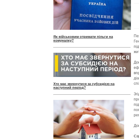
Пе
Як військовим отримати пільги на
комуналку?
Ге
пі
жи
До
еф
вп
ді
сп
Хто має звернутися за субсидією на
наступний період?
Зг
пр
пі
по
ре
До
Єв