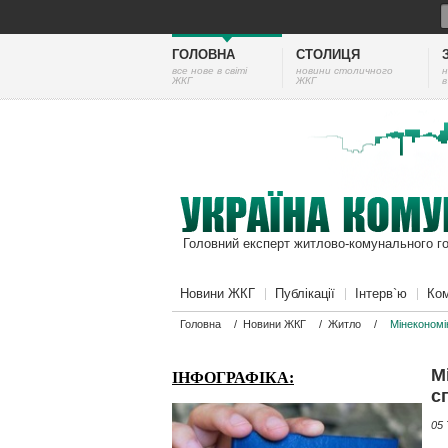
ГОЛОВНА
СТОЛИЦЯ
все нове в світі
новини столичного
н
ЖКГ
ЖКГ
в
Головний експерт житлово-комунального г
Новини ЖКГ
Публікації
Інтерв`ю
Ком
Головна
/
Новини ЖКГ
/
Житло
/
Мінекономі
М
ІНФОГРАФІКА:
с
05 