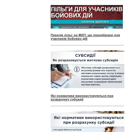
Перелік пільг на ЖКП, що передбачені для
учасників бойових дій
Які нормативи використовуються при
розрахунку субсидії