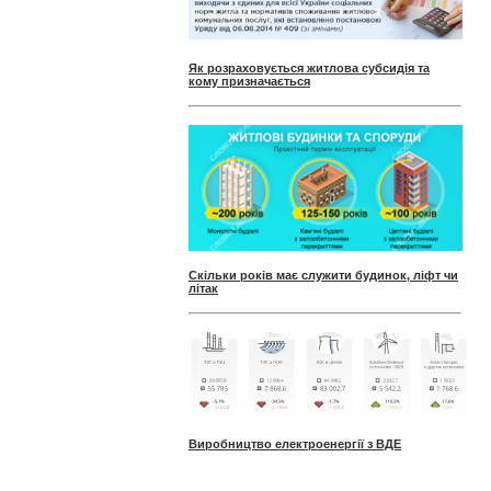
Як розраховується житлова субсидія та
кому призначається
Скільки років має служити будинок, ліфт чи
літак
Виробництво електроенергії з ВДЕ