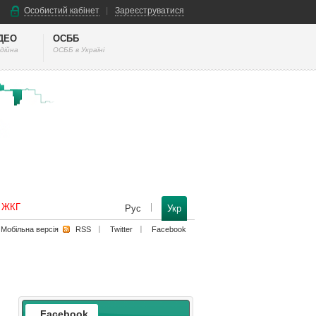
Особистий кабінет
Зареєструватися
ІДЕО
ОСББ
дійна
ОСББ в Україні
к ЖКГ
Рус
Укр
Мобільна версiя
RSS
Twitter
Facebook
Facebook