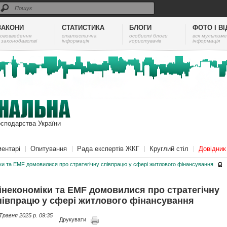
ЗАКОНИ
СТАТИСТИКА
БЛОГИ
ФОТО І В
ововведення
cтатистична
особисті блоги
вся мультиме
 законодавстві
інформація
користувачів
інформація
осподарства України
ентарі
Опитування
Рада експертів ЖКГ
Круглий стіл
Довідни
ки та EMF домовилися про стратегічну співпрацю у сфері житлового фінансування
інекономіки та EMF домовилися про стратегічну
півпрацю у сфері житлового фінансування
Травня 2025 p. 09:35
Друкувати