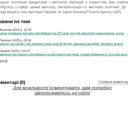
’єднує іпотечних кредиторів і емітентів облігацій з покриттям, має глибок
спертизу у сфері ринків капіталу, сек’юритизації та житлової політики. До ї
ладу входять такі партнери України, як Japan Housing Finance Agency (JHF).
овини по темі
Жовтня 2024 p. 10:35
аїнці отримали житлові сертифікати на 837 млн грн для ремонтів пошкоджених осель
Лютого 2025 p. 08:56
алено постанову про використання коштів Фонду ліквідації наслідків збройної агресії
Червня 2026 p. 16:53
івняння житлового сертифіката та житлового ваучера: головні відмінності та схожі риси
тнути
ментарі (0)
Сховати коментар
Для можливості коментувати, вам потрібно
авторизуватись на сайті