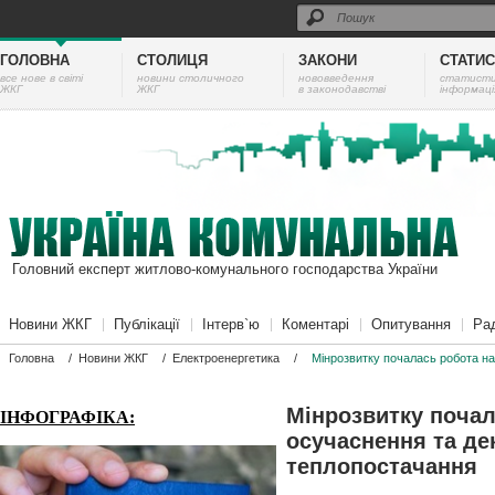
ГОЛОВНА
СТОЛИЦЯ
ЗАКОНИ
СТАТИ
все нове в світі
новини столичного
нововведення
cтатист
ЖКГ
ЖКГ
в законодавстві
інформаці
Головний експерт житлово-комунального господарства України
Новини ЖКГ
Публікації
Інтерв`ю
Коментарі
Опитування
Ра
Головна
/
Новини ЖКГ
/
Електроенергетика
/
Мінрозвитку почалась робота н
Мінрозвитку поча
ІНФОГРАФІКА:
осучаснення та де
теплопостачання