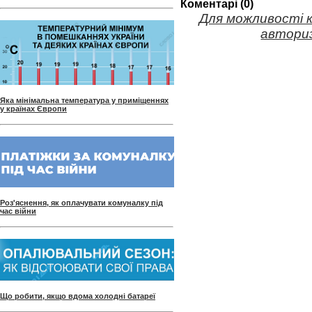
Коментарі (0)
Для можливості 
авториз
Яка мінімальна температура у приміщеннях
у країнах Європи
Роз'яснення, як оплачувати комуналку під
час війни
Що робити, якщо вдома холодні батареї