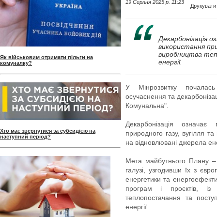
19 Серпня 2025 p. 11:23
Друкувати
Декарбонізація о
використання при
виробництва тепл
Як військовим отримати пільги на
енергії.
комуналку?
У Мінрозвитку почалас
осучаснення та декарбоніза
Комунальна".
Декарбонізація означає
Хто має звернутися за субсидією на
природного газу, вугілля т
наступний період?
на відновлювані джерела ене
Мета майбутнього Плану – в
галузі, узгодивши їх з єв
енергетики та енергоефекти
програм і проєктів, із
теплопостачання та посту
енергії.