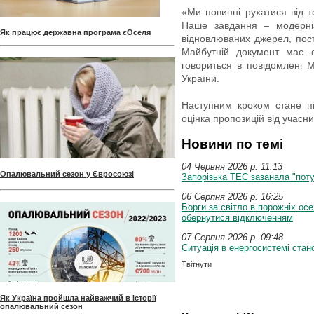
«Ми повинні рухатися від т
Наше завдання – модерніз
Як працює державна програма єОселя
відновлюваних джерел, пост
Майбутній документ має с
говориться в повідомлені М
України.
Наступним кроком стане пі
оцінка пропозицій від учасни
Новини по темі
04 Червня 2026 p. 11:13
Опалювальний сезон у Євросоюзі
Запорізька ТЕС зазанала "поту
06 Серпня 2026 p. 16:25
Борги за світло в порожніх осе
обернутися відключенням
07 Серпня 2026 p. 09:48
Ситуація в енергосистемі стан
Твітнути
Як Україна пройшла найважчий в історії
опалювальний сезон