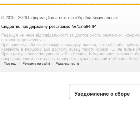
© 2010 - 2026 Інформаційне агентство «Україна Комунальна».
Свідоцтво про державну реєстрацію №732-594ПР.
Редакція не несе відповідальності за достовірність рекламної інформа
авторів та дописувачів.
При повному або частковому передруку новини, інтерв'ю або публікац
наявність в першому або другому абзаці тексту фрази
«... як пише 
При цьому словосполучення «ІА «Україна Комунальна» повинно бу
гіперпосиланням на сторінку місцерозташування на сайті «Україна Кому
Про нас
Реклама на сайті
Рада експертів
Уведомление о сборе