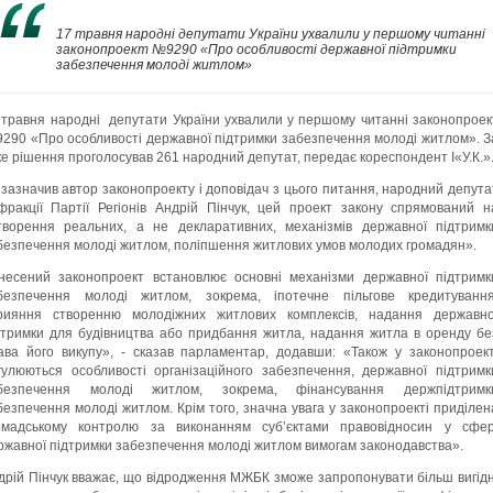
17 травня народні депутати України ухвалили у першому читанні
законопроект №9290 «Про особливості державної підтримки
забезпечення молоді житлом»
 травня народні депутати України ухвалили у першому читанні законопроек
290 «Про особливості державної підтримки забезпечення молоді житлом». З
ке рішення проголосував 261 народний депутат, передає кореспондент І«У.К.»
 зазначив автор законопроекту і доповідач з цього питання, народний депута
фракції Партії Регіонів Андрій Пінчук, цей проект закону спрямований н
творення реальних, а не декларативних, механізмів державної підтримк
безпечення молоді житлом, поліпшення житлових умов молодих громадян».
несений законопроект встановлює основні механізми державної підтримк
безпечення молоді житлом, зокрема, іпотечне пільгове кредитування
рияння створенню молодіжних житлових комплексів, надання державно
дтримки для будівництва або придбання житла, надання житла в оренду бе
ава його викупу», - сказав парламентар, додавши: «Також у законопроект
гулюються особливості організаційного забезпечення, державної підтримк
безпечення молоді житлом, зокрема, фінансування держпідтримк
безпечення молоді житлом. Крім того, значна увага у законопроекті приділен
омадському контролю за виконанням суб’єктами правовідносин у сфер
ржавної підтримки забезпечення молоді житлом вимогам законодавства».
дрій Пінчук вважає, що відродження МЖБК зможе запропонувати більш вигідн