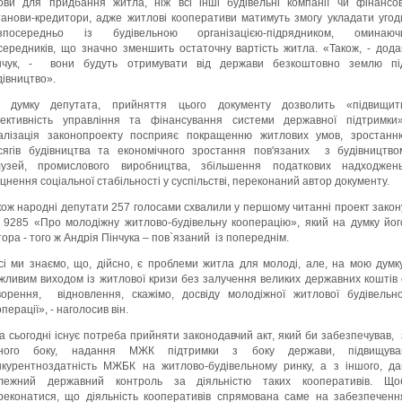
ови для придбання житла, ніж всі інші будівельні компанії чи фінансов
танови-кредитори, адже житлові кооперативи матимуть змогу укладати угод
зпосередньо із будівельною організацією-підрядником, оминаюч
середників, що значно зменшить остаточну вартість житла. «Також, - дода
нчук, - вони будуть отримувати від держави безкоштовно землю пі
дівництво».
 думку депутата, прийняття цього документу дозволить «підвищит
ективність управління та фінансування системи державної підтримки»
алізація законопроекту посприяє покращенню житлових умов, зростанн
сягів будівництва та економічного зростання пов'язаних з будівництво
лузей, промислового виробництва, збільшення податкових надходжень
іцнення соціальної стабільності у суспільстві, переконаний автор документу.
кож народні депутати 257 голосами схвалили у першому читанні проект закон
9285 «Про молодіжну житлово-будівельну кооперацію», який на думку йог
тора - того ж Андрія Пінчука – пов`язаний із попереднім.
сі ми знаємо, що, дійсно, є проблеми житла для молоді, але, на мою думку
жливим виходом із житлової кризи без залучення великих державних коштів 
ворення, відновлення, скажімо, досвіду молодіжної житлової будівельно
перації», - наголосив він.
а сьогодні існує потреба прийняти законодавчий акт, який би забезпечував, 
ного боку, надання МЖК підтримки з боку держави, підвищува
нкурентноздатність МЖБК на житлово-будівельному ринку, а з іншого, да
лежний державний контроль за діяльністю таких кооперативів. Що
реконатися, що діяльність кооперативів спрямована саме на забезпеченн