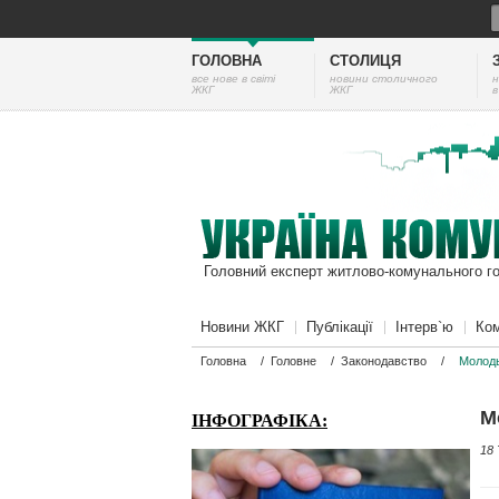
ГОЛОВНА
СТОЛИЦЯ
все нове в світі
новини столичного
н
ЖКГ
ЖКГ
в
Головний експерт житлово-комунального г
Новини ЖКГ
Публікації
Інтерв`ю
Ком
Головна
/
Головне
/
Законодавство
/
Молодь
М
ІНФОГРАФІКА:
18 