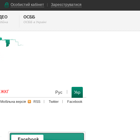
Особистий кабінет
Зареєструватися
ІДЕО
ОСББ
дійна
ОСББ в Україні
к ЖКГ
Рус
Укр
Мобільна версiя
RSS
Twitter
Facebook
Facebook