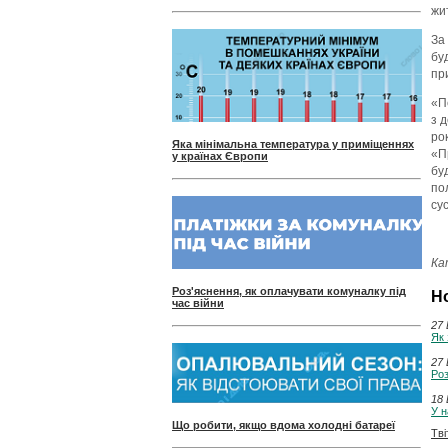
жи
За
бу
пр
«П
з 
ро
Яка мінімальна температура у приміщеннях
«П
у країнах Європи
бу
по
сус
Ка
Роз'яснення, як оплачувати комуналку під
Н
час війни
27 
Як 
27 
Роз
18 
У н
Що робити, якщо вдома холодні батареї
Тві