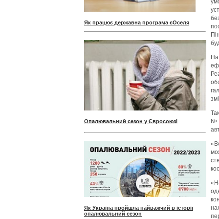
ум
ус
бе
Як працює державна програма єОселя
по
Пі
бу
На
еф
Ре
об
га
зм
Та
№ 
Опалювальний сезон у Євросоюзі
ав
«В
мо
ст
коо
«Н
од
ко
на
Як Україна пройшла найважчий в історії
опалювальний сезон
пе