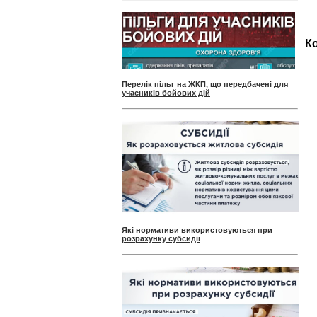
Ко
Перелік пільг на ЖКП, що передбачені для
учасників бойових дій
Які нормативи використовуються при
розрахунку субсидії