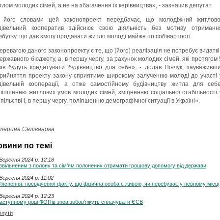
тлом молодих сімей, а не на збагачення їх керівництва», - зазначив депутат.
 його словами цей законопроект передбачає, що молодіжний житлово
дівельний кооператив здійснює свою діяльність без мотиву отриманн
ибутку, що дає змогу продавати житло молоді майже по собівартості.
еревагою даного законопроекту є те, що (його) реалізація не потребує видаткі
державного бюджету, а, в першу чергу, за рахунок молодих сімей, які протягом 
ків будуть кредитувати будівництво для себе», - додав Пінчук, зауваживши
рийняття проекту закону сприятиме широкому залученню молоді до участі 
дівельній кооперації, а отже самостійному будівництву житла для себе
ліпшенню житлових умов молодих сімей, зміцненню соціальної стабільності 
пільстві і, в першу чергу, поліпшенню демографічної ситуації в Україні».
терина Селіванова
овини по темі
Вересня 2024 p. 12:18
звільненим з полону та сім’ям полонених отримати грошову допомогу від держави
Вересня 2024 p. 11:02
'яснення: посвідчення факту, що фізична особа є живою, чи перебуває у певному місці
Вересня 2024 p. 12:23
аступному році ФОПів знов зобов'яжуть сплачувати ЄСВ
тнути