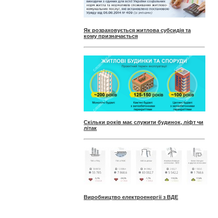
Як розраховується житлова субсидія та
кому призначається
Скільки років має служити будинок, ліфт чи
літак
Виробництво електроенергії з ВДЕ