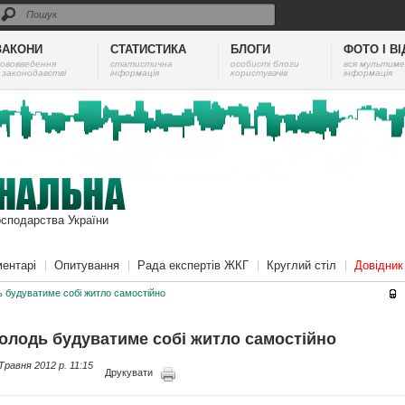
ЗАКОНИ
СТАТИСТИКА
БЛОГИ
ФОТО І В
ововведення
cтатистична
особисті блоги
вся мультиме
 законодавстві
інформація
користувачів
інформація
осподарства України
ентарі
Опитування
Рада експертів ЖКГ
Круглий стіл
Довідни
 будуватиме собі житло самостійно
олодь будуватиме собі житло самостійно
Травня 2012 p. 11:15
Друкувати