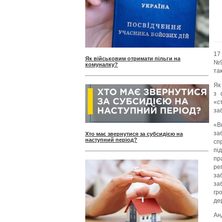
17
Як військовим отримати пільги на
№9
комуналку?
та
Як
з 
«с
за
«В
за
Хто має звернутися за субсидією на
наступний період?
сп
пі
пр
ре
за
за
гр
де
Ан