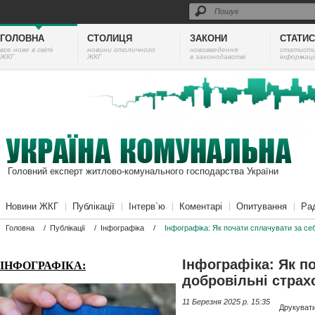
ГОЛОВНА
СТОЛИЦЯ
ЗАКОНИ
СТАТИ
все нове в світі
новини столичного
нововведення
cтатист
ЖКГ
ЖКГ
в законодавстві
інформаці
Головний експерт житлово-комунального господарства України
Новини ЖКГ
Публікації
Інтерв`ю
Коментарі
Опитування
Ра
Головна
/
Публікації
/
Інфографіка
/
Інфографіка: Як почати сплачувати за се
Інфографіка: Як п
ІНФОГРАФІКА:
добровільні страх
11 Березня 2025 p. 15:35
Друкуват