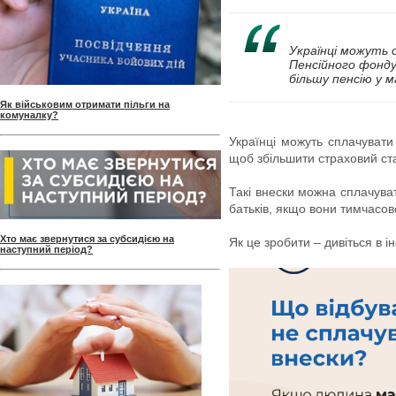
Українці можуть 
Пенсійного фонд
більшу пенсію у 
Як військовим отримати пільги на
комуналку?
Українці можуть сплачувати
щоб збільшити страховий ста
Такі внески можна сплачувати
батьків, якщо вони тимчасо
Хто має звернутися за субсидією на
Як це зробити – дивіться в і
наступний період?