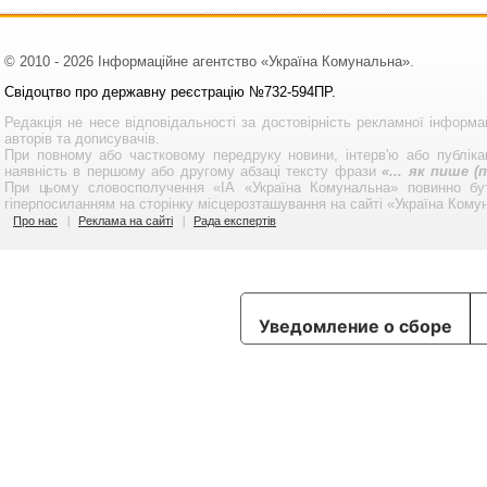
© 2010 - 2026 Інформаційне агентство «Україна Комунальна».
Свідоцтво про державну реєстрацію №732-594ПР.
Редакція не несе відповідальності за достовірність рекламної інформа
авторів та дописувачів.
При повному або частковому передруку новини, інтерв'ю або публікац
наявність в першому або другому абзаці тексту фрази
«... як пише 
При цьому словосполучення «ІА «Україна Комунальна» повинно бу
гіперпосиланням на сторінку місцерозташування на сайті «Україна Кому
Про нас
Реклама на сайті
Рада експертів
Уведомление о сборе