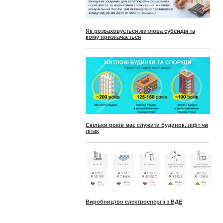
Як розраховується житлова субсидія та
кому призначається
Скільки років має служити будинок, ліфт чи
літак
Виробництво електроенергії з ВДЕ