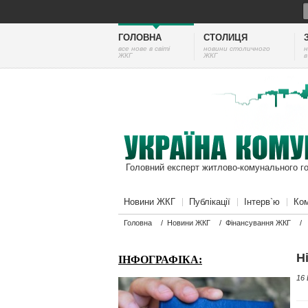
ГОЛОВНА
СТОЛИЦЯ
все нове в світі
новини столичного
н
ЖКГ
ЖКГ
в
Головний експерт житлово-комунального г
Новини ЖКГ
Публікації
Інтерв`ю
Ком
Головна
/
Новини ЖКГ
/
Фінансування ЖКГ
/
Н
ІНФОГРАФІКА:
16 