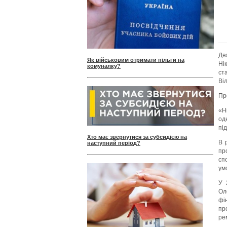
Дв
Як військовим отримати пільги на
Ні
комуналку?
ст
Ві
Пр
«Н
од
пі
Хто має звернутися за субсидією на
В 
наступний період?
пр
сп
ум
У 
Ол
фі
пр
рем