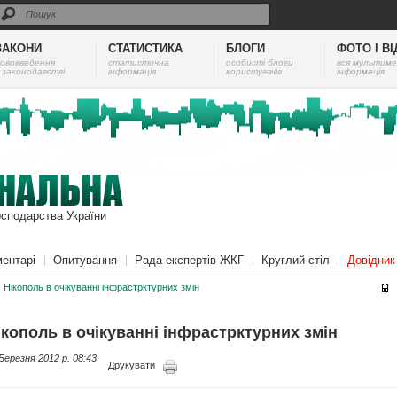
ЗАКОНИ
СТАТИСТИКА
БЛОГИ
ФОТО І В
ововведення
cтатистична
особисті блоги
вся мультиме
 законодавстві
інформація
користувачів
інформація
осподарства України
ентарі
Опитування
Рада експертів ЖКГ
Круглий стіл
Довідни
Нікополь в очікуванні інфрастрктурних змін
ікополь в очікуванні інфрастрктурних змін
Березня 2012 p. 08:43
Друкувати