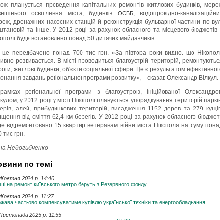
кож планується проведення капітальних ремонтів житлових будинків, мере
внішнього освітлення міста, будинків
, водопровідно-каналізаційни
ОСББ
реж, дренажних насосних станцій й реконструкція бульварної частини по вул
штановій та інше. У 2012 році за рахунок обласного та місцевого бюджетів 
кополі буде встановлено понад 50 дитячих майданчиків.
 це передбачено понад 700 тис грн. «За півтора роки видно, що Нікопол
тивно розвивається. В місті проводиться благоустрій територій, ремонтуютьс
роги, житлові будинки, об'єкти соціальної сфери. Це є результатом ефективног
конання завдань регіональної програми розвитку», – сказав Олександр Вілкул.
рамках регіональної програми з благоустрою, ініційованої Олександро
лкулом, у 2012 році у місті Нікополі планується упорядкування територій парків
верів, алей, прибудинкових територій, висадження 1152 дерев та 279 кущів
ищення від сміття 62,4 км берегів. У 2012 році за рахунок обласного бюджет
де відремонтовано 15 квартир ветеранам війни міста Нікополя на суму пона
 тис грн.
на Недогибченко
овини по темі
Жовтня 2024 p. 14:40
ші на ремонт київського метро беруть з Резервного фонду
Жовтня 2024 p. 11:27
жава частково компенсуватиме купівлю української техніки та енергообладнання
Листопада 2025 p. 11:55