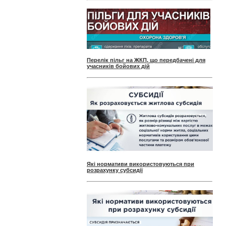
Перелік пільг на ЖКП, що передбачені для
учасників бойових дій
Які нормативи використовуються при
розрахунку субсидії