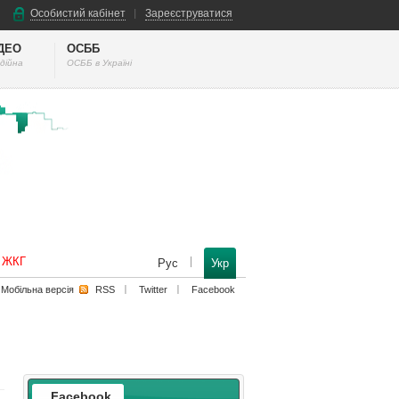
Особистий кабінет
Зареєструватися
ІДЕО
ОСББ
дійна
ОСББ в Україні
к ЖКГ
Рус
Укр
Мобільна версiя
RSS
Twitter
Facebook
Facebook