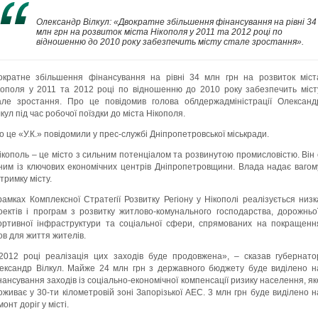
Олександр Вілкул: «Двократне збільшення фінансування на рівні 34
млн грн на розвиток міста Нікополя у 2011 та 2012 році по
відношенню до 2010 року забезпечить місту стале зростання».
ократне збільшення фінансування на рівні 34 млн грн на розвиток міст
кополя у 2011 та 2012 році по відношенню до 2010 року забезпечить міст
але зростання. Про це повідомив голова облдержадміністрації Олександ
лкул під час робочої поїздки до міста Нікополя.
о це «У.К.» повідомили у прес-службі Дніпропетровської міськради.
ікополь – це місто з сильним потенціалом та розвинутою промисловістю. Він 
ним із ключових економічних центрів Дніпропетровщини. Влада надає вагом
дтримку місту.
рамках Комплексної Стратегії Розвитку Регіону у Нікополі реалізується низк
оектів і програм з розвитку житлово-комунального господарства, дорожньої
ортивної інфраструктури та соціальної сфери, спрямованих на покращенн
ов для життя жителів.
2012 році реалізація цих заходів буде продовжена», – сказав губернато
ександр Вілкул. Майже 24 млн грн з державного бюджету буде виділено н
нансування заходів із соціально-економічної компенсації ризику населення, як
оживає у 30-ти кілометровій зоні Запорізької АЕС. 3 млн грн буде виділено н
онт доріг у місті.