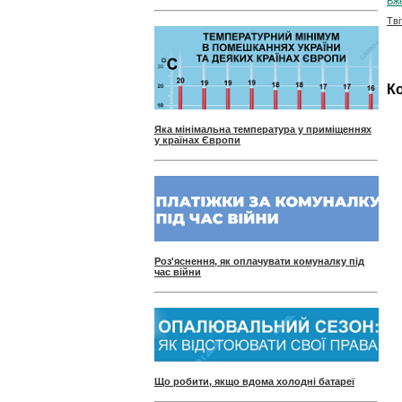
Вже
Тві
Ко
Яка мінімальна температура у приміщеннях
у країнах Європи
Роз'яснення, як оплачувати комуналку під
час війни
Що робити, якщо вдома холодні батареї