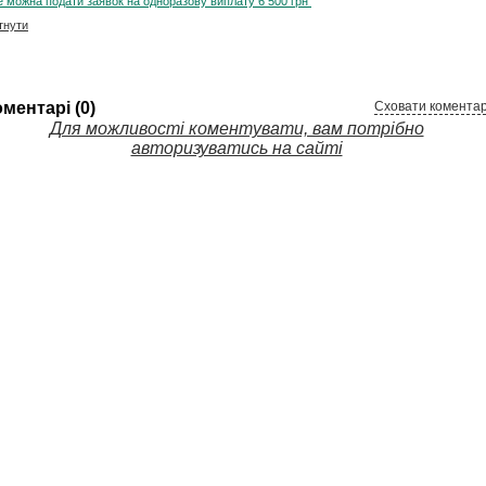
 можна подати заявок на одноразову виплату 6 500 грн
тнути
ментарі (0)
Сховати коментар
Для можливості коментувати, вам потрібно
авторизуватись на сайті