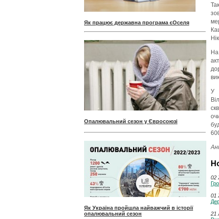
Та
зо
ме
Як працює державна програма єОселя
Ка
Ні
На
ак
до
ви
У 
Ві
ск
оч
Опалювальний сезон у Євросоюзі
бу
600
Ан
Н
02 
Гро
01 
Дер
Як Україна пройшла найважчий в історії
опалювальний сезон
21 