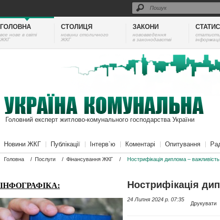
ГОЛОВНА
СТОЛИЦЯ
ЗАКОНИ
СТАТИ
все нове в світі
новини столичного
нововведення
cтатист
ЖКГ
ЖКГ
в законодавстві
інформаці
Головний експерт житлово-комунального господарства України
Новини ЖКГ
Публікації
Інтерв`ю
Коментарі
Опитування
Ра
Головна
/
Послуги
/
Фінансування ЖКГ
/
Нострифікація диплома – важливість
Нострифікація дип
ІНФОГРАФІКА:
24 Липня 2024 p. 07:35
Друкувати