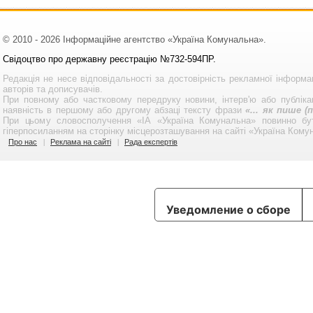
© 2010 - 2026 Інформаційне агентство «Україна Комунальна».
Свідоцтво про державну реєстрацію №732-594ПР.
Редакція не несе відповідальності за достовірність рекламної інформа
авторів та дописувачів.
При повному або частковому передруку новини, інтерв'ю або публікац
наявність в першому або другому абзаці тексту фрази
«... як пише 
При цьому словосполучення «ІА «Україна Комунальна» повинно бу
гіперпосиланням на сторінку місцерозташування на сайті «Україна Кому
Про нас
Реклама на сайті
Рада експертів
Уведомление о сборе