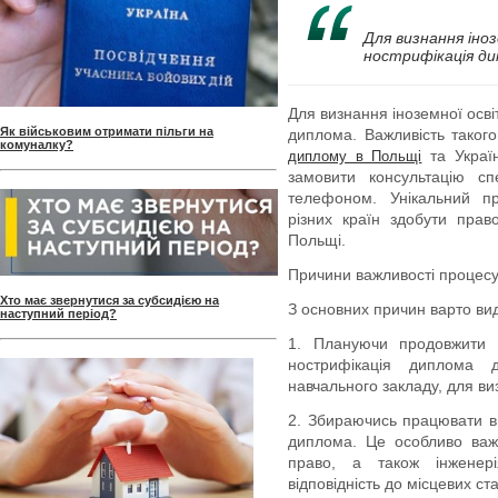
Для визнання іноз
нострифікація д
Для визнання іноземної осві
Як військовим отримати пільги на
диплома. Важливість такого
комуналку?
та Україн
диплому в Польщі
замовити консультацію сп
телефоном. Унікальний п
різних країн здобути прав
Польщі.
Причини важливості процесу
Хто має звернутися за субсидією на
З основних причин варто виді
наступний період?
1. Плануючи продовжити 
нострифікація диплома 
навчального закладу, для в
2. Збираючись працювати в 
диплома. Це особливо важ
право, а також інженері
відповідність до місцевих ста