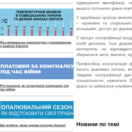
підвищення кваліфікації, 
вашого поточного рівня осві
У зарубіжних країнах визнан
– правових та соціальни
асоціаціях, доступ до держа
У процес нострифікації вхо
Яка мінімальна температура у приміщеннях
копій диплома. Інші докум
у країнах Європи
експертизу на відповідні
збираєтеся жити, вчитися, п
Професійна консультація ф
багато важливих питань, в
Завдяки нострифікації д
спеціальністю, навчатися.
країні та займатися улюбле
Роз'яснення, як оплачувати комуналку під
час війни
Новини по темі
Що робити, якщо вдома холодні батареї