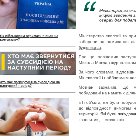
Міністерство еко
ініціює введення 
озерах для подал
Міністерство екології та пр
Як військовим отримати пільги на
комуналку?
заборони на намивання діл
.
будівництва
Про це повідомив заступн
Микола Мовчан журналістам в 
За його словами, відповідн
Мінекології і найближчим ча
Хто має звернутися за субсидією на
наступний період?
Мовчан зазначив, що мін
побудовані на намитих ділян
«Ті об'єкти, які були побуд
до відповідності вимогам
територій. Які були
побудова
і зносити», – сказав він.