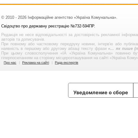
© 2010 - 2026 Інформаційне агентство «Україна Комунальна».
Свідоцтво про державну реєстрацію №732-594ПР.
Редакція не несе відповідальності за достовірність рекламної інформа
авторів та дописувачів.
При повному або частковому передруку новини, інтерв'ю або публікац
наявність в першому або другому абзаці тексту фрази
«... як пише 
При цьому словосполучення «ІА «Україна Комунальна» повинно бу
гіперпосиланням на сторінку місцерозташування на сайті «Україна Кому
Про нас
Реклама на сайті
Рада експертів
Уведомление о сборе