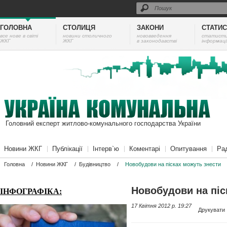
ГОЛОВНА
СТОЛИЦЯ
ЗАКОНИ
СТАТИ
все нове в світі
новини столичного
нововведення
cтатист
ЖКГ
ЖКГ
в законодавстві
інформаці
Головний експерт житлово-комунального господарства України
Новини ЖКГ
Публікації
Інтерв`ю
Коментарі
Опитування
Ра
Головна
/
Новини ЖКГ
/
Будівництво
/
Новобудови на пісках можуть знести
Новобудови на піс
ІНФОГРАФІКА:
17 Квітня 2012 p. 19:27
Друкувати