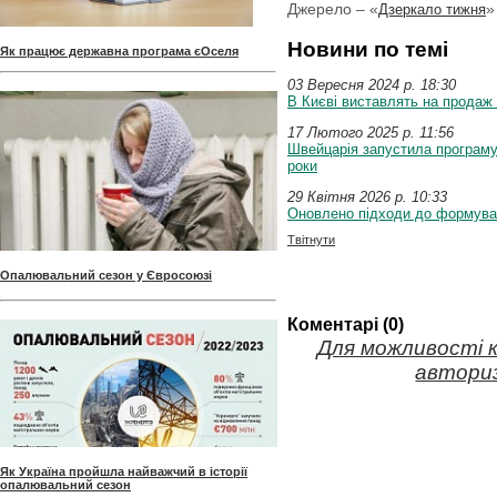
Джерело – «
»
Дзеркало тижня
Новини по темі
Як працює державна програма єОселя
03 Вересня 2024 p. 18:30
В Києві виставлять на продаж
17 Лютого 2025 p. 11:56
Швейцарія запустила програму
роки
29 Квітня 2026 p. 10:33
Оновлено підходи до формуван
Твітнути
Опалювальний сезон у Євросоюзі
Коментарі (0)
Для можливості 
авториз
Як Україна пройшла найважчий в історії
опалювальний сезон