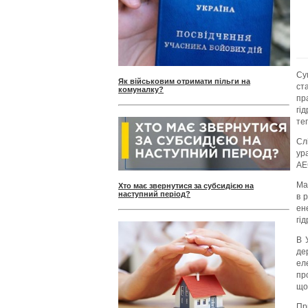
Су
Як військовим отримати пільги на
ст
комуналку?
пр
гі
те
Сл
ур
АЕ
Ма
Хто має звернутися за субсидією на
наступний період?
в 
ен
гі
В 
де
ел
пр
що
Пр