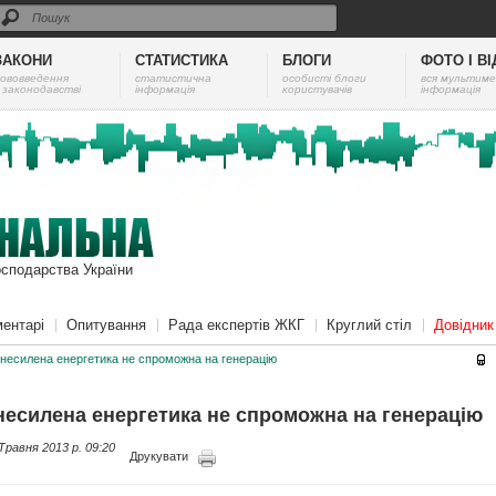
ЗАКОНИ
СТАТИСТИКА
БЛОГИ
ФОТО І В
ововведення
cтатистична
особисті блоги
вся мультиме
 законодавстві
інформація
користувачів
інформація
осподарства України
ентарі
Опитування
Рада експертів ЖКГ
Круглий стіл
Довідни
несилена енергетика не спроможна на генерацію
несилена енергетика не спроможна на генерацію
Травня 2013 p. 09:20
Друкувати