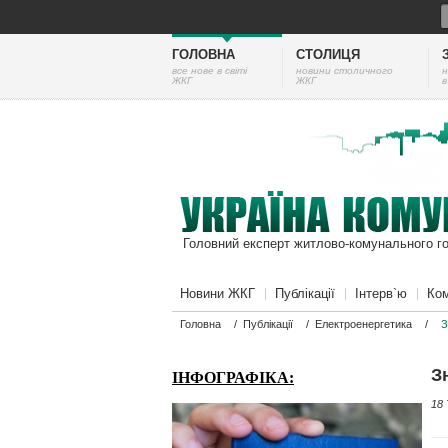
ГОЛОВНА
СТОЛИЦЯ
все нове в світі
новини столичного
н
ЖКГ
ЖКГ
в
Головний експерт житлово-комунального г
Новини ЖКГ
Публікації
Інтерв`ю
Ком
Головна
/
Публікації
/
Електроенергетика
/
З
З
ІНФОГРАФІКА:
18 