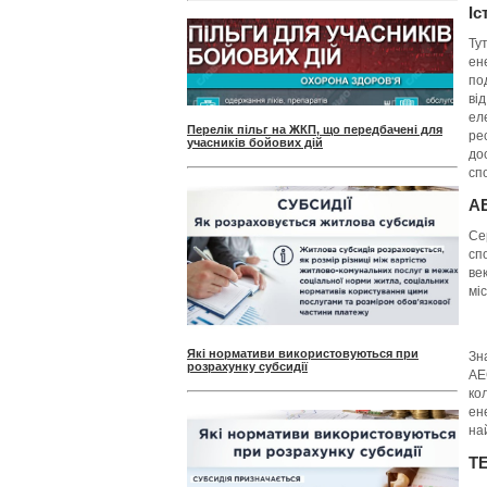
Іс
Ту
ен
по
ві
ел
Перелік пільг на ЖКП, що передбачені для
ре
учасників бойових дій
дос
сп
А
Се
сп
ве
мі
Які нормативи використовуються при
Зн
розрахунку субсидії
АЕ
ко
ен
на
Т