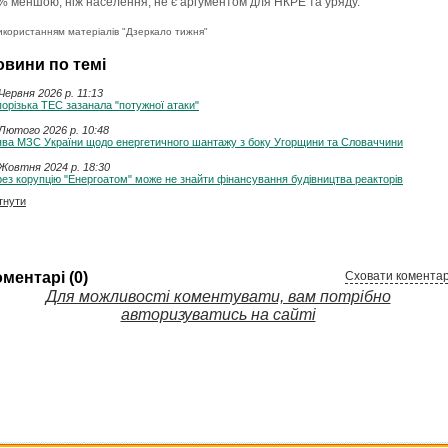
% меншою, ніж населення, не є аргументом для НКРЕ та уряду.
икористанням матеріалів "Дзеркало тижня"
овини по темі
Червня 2026 p. 11:13
орізька ТЕС зазанала "потужної атаки"
Лютого 2026 p. 10:48
ява МЗС України щодо енергетичного шантажу з боку Угорщини та Словаччини
Жовтня 2024 p. 18:30
ез корупцію "Енергоатом" може не знайти фінансування будівництва реакторів
тнути
ментарі (0)
Сховати коментар
Для можливості коментувати, вам потрібно
авторизуватись на сайті