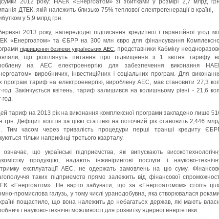
дсумки 2012 року: НАЕК «Енергоатом» зі збитками у розмірі 2,7 млрд грн
мпанія ДТЕК, якій належить близько 75% теплової електрогенерації в країні, - 
ибутком у 5,9 млрд грн.
березні 2013 року, напередодні підписання кредитної і гарантійної угод мі
ЕК «Енергоатом» та ЄБРР на 300 млн євро для фінансування Комплексно
ограми
, представники Кабміну неодноразов
підвищення безпеки українських АЕС
являли, що розглянуть питання про підвищення з 1 квітня тарифу н
роблену на АЕС електроенергію для забезпечення виконання НАЕ
нергоатом» виробничих, інвестиційних і соціальних програм. Для виконанн
іх програм тариф на електроенергію, вироблену АЕС, має становити 27,3 коп
т∙год. Закінчується квітень, тариф залишився на колишньому рівні - 21,6 коп
∙год.
цей тариф на 2013 рік на виконання комплексної програми закладено лише 51
н грн. Дефіцит коштів за цією статтею на поточний рік становить 2,446 млр
н. Тим часом через тривалість процедури перші транші кредиту ЄБР
ікуються тільки наприкінці третього кварталу.
 означає, що українські підприємства, які випускають високотехнологічн
укомістку продукцію, надають інжинірингові послуги і науково-технічн
дтримку експлуатації АЕС, не одержать замовлень на цю суму. Фінансов
агополуччя таких підприємств прямо залежить від фінансової спроможност
ЕК «Енергоатом». Не варто забувати, що за «Енергоатомом» стоїть ціл
омно-промислова галузь, у тому числі уранодобувна, яка створювалася роками
Україні пощастило, що вона належить до небагатьох держав, які мають власн
робничі і науково-технічні можливості для розвитку ядерної енергетики.