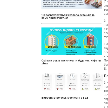
У 
сп
те
одн
Як розраховується житлова субсидія та
кому призначається
З 
пр
ек
пр
фі
Ек
вн
по
з 
По
Скільки років має служити будинок, ліфт чи
літак
бі
Бі
Пе
З 
пр
тр
30
Виробництво електроенергії з ВДЕ
ви
сп
в 