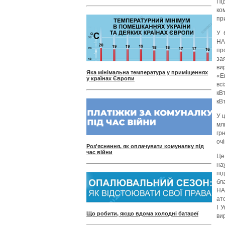
Пі
ко
пр
У 
НА
пр
за
ви
Яка мінімальна температура у приміщеннях
«Е
у країнах Європи
вс
кВ
кВт
У 
мл
гр
оч
Роз'яснення, як оплачувати комуналку під
час війни
Це
на
пі
бл
НА
ат
І 
Що робити, якщо вдома холодні батареї
ви