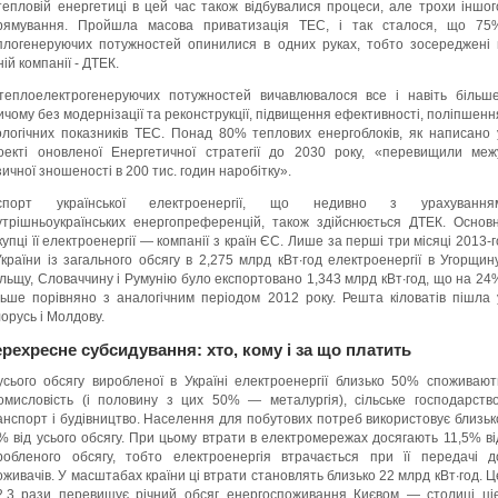
тепловій енергетиці в цей час також відбувалися процеси, але трохи іншог
рямування. Пройшла масова приватизація ТЕС, і так сталося, що 75
плогенеруючих потужностей опинилися в одних руках, тобто зосереджені 
ій компанії - ДТЕК.
теплоелектрогенеруючих потужностей вичавлювалося все і навіть більше
ичому без модернізації та реконструкції, підвищення ефективності, поліпшенн
ологічних показників ТЕС. Понад 80% теплових енергоблоків, як написано 
оекті оновленої Енергетичної стратегії до 2030 року, «перевищили меж
зичної зношеності в 200 тис. годин наробітку».
спорт української електроенергії, що недивно з урахування
утрішньоукраїнських енергопреференцій, також здійснюється ДТЕК. Основн
купці її електроенергії — компанії з країн ЄС. Лише за перші три місяці 2013-г
України із загального обсягу в 2,275 млрд кВт∙год електроенергії в Угорщину
льщу, Словаччину і Румунію було експортовано 1,343 млрд кВт∙год, що на 24
льше порівняно з аналогічним періодом 2012 року. Решта кіловатів пішла 
лорусь і Молдову.
рехресне субсидування: хто, кому і за що платить
усього обсягу виробленої в Україні електроенергії близько 50% споживают
омисловість (і половину з цих 50% — металургія), сільське господарство
анспорт і будівництво. Населення для побутових потреб використовує близьк
% від усього обсягу. При цьому втрати в електромережах досягають 11,5% ві
робленого обсягу, тобто електроенергія втрачається при її передачі д
оживачів. У масштабах країни ці втрати становлять близько 22 млрд кВт∙год. Ц
2,3 рази перевищує річний обсяг енергоспоживання Києвом — столиці ціє