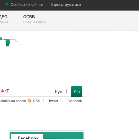
Особистий кабінет
Зареєструватися
ІДЕО
ОСББ
дійна
ОСББ в Україні
к ЖКГ
Рус
Укр
Мобільна версiя
RSS
Twitter
Facebook
Facebook