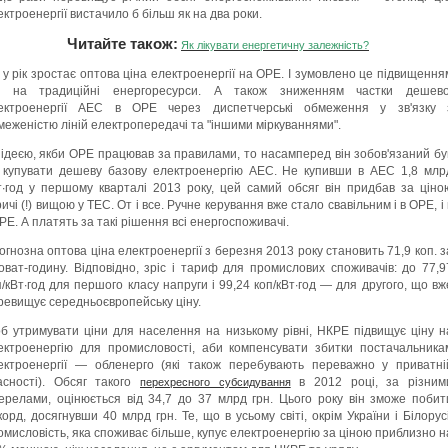
ектроенергії вистачило б більш як на два роки.
Читайте також:
Як лікувати енергетичну залежність?
к у рік зростає оптова ціна електроенергії на ОРЕ. І зумовлено це підвищення
н на традиційні енергоресурси. А також зниженням частки дешево
ектроенергії АЕС в ОРЕ через диспетчерські обмеження у зв'язку 
меженістю ліній електропередачі та "іншими міркуваннями".
 ідеєю, якби ОРЕ працював за правилами, то насамперед він зобов'язаний бу
 купувати дешеву базову електроенергію АЕС. Не купивши в АЕС 1,8 млр
т∙год у першому кварталі 2013 року, цей самий обсяг він придбав за ціно
ичі (!) вищою у ТЕС. От і все. Ручне керування вже стало свавільним і в ОРЕ, і 
РЕ. А платять за такі рішення всі енергоспоживачі.
огнозна оптова ціна електроенергії з березня 2013 року становить 71,9 коп. з
ловат-годину. Відповідно, зріс і тариф для промислових споживачів: до 77,9
п/кВт∙год для першого класу напруги і 99,24 коп/кВт∙год — для другого, що вж
ревищує середньоєвропейську ціну.
б утримувати ціни для населення на низькому рівні, НКРЕ підвищує ціну н
ектроенергію для промисловості, аби компенсувати збитки постачальника
ектроенергії — обленерго (які також перебувають переважно у приватні
асності). Обсяг такого
в 2012 році, за різним
перехресного субсидування
ерелами, оцінюється від 34,7 до 37 млрд грн. Цього року він зможе побит
корд, досягнувши 40 млрд грн. Те, що в усьому світі, окрім України і Білорусі
омисловість, яка споживає більше, купує електроенергію за ціною приблизно н