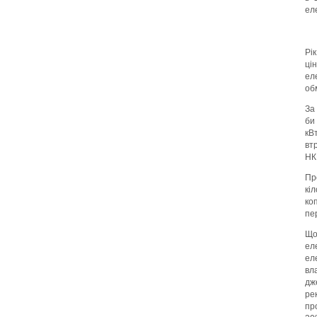
ел
Рі
ці
ел
об
За
би
кВ
втр
НК
Пр
кі
ко
пе
Що
ел
ел
вл
дж
ре
пр