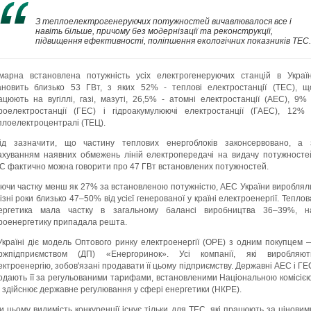
З теплоелектрогенеруючих потужностей вичавлювалося все і
навіть більше, причому без модернізації та реконструкції,
підвищення ефективності, поліпшення екологічних показників ТЕС.
марна встановлена потужність усіх електрогенеруючих станцій в Україн
ановить близько 53 ГВт, з яких 52% - теплові електростанції (ТЕС), щ
ацюють на вугіллі, газі, мазуті, 26,5% - атомні електростанції (АЕС), 9% 
дроелектростанції (ГЕС) і гідроакумулюючі електростанції (ГАЕС), 12% 
плоелектроцентралі (ТЕЦ).
ід зазначити, що частину теплових енергоблоків законсервовано, а 
ахуванням наявних обмежень ліній електропередачі на видачу потужносте
С фактично можна говорити про 47 ГВт встановлених потужностей.
ючи частку менш як 27% за встановленою потужністю, АЕС України вироблял
різні роки близько 47–50% від усієї генерованої у країні електроенергії. Теплов
ергетика мала частку в загальному балансі виробництва 36–39%, н
дроенергетику припадала решта.
Україні діє модель Оптового ринку електроенергії (ОРЕ) з одним покупцем 
ржпідприємством (ДП) «Енергоринок». Усі компанії, які виробляют
ектроенергію, зобов'язані продавати її цьому підприємству. Державні АЕС і ГЕ
одають її за регульованими тарифами, встановленими Національною комісією
 здійснює державне регулювання у сфері енергетики (НКРЕ).
и цьому видимість конкуренції існує тільки для ТЕС, які працюють за ціновим