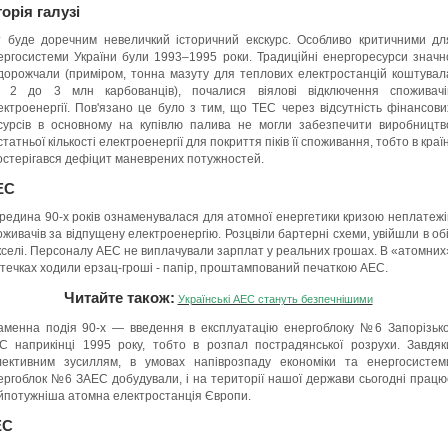
торія галузі
т буде доречним невеличкий історичний екскурс. Особливо критичними дл
ергосистеми України були 1993–1995 роки. Традиційні енергоресурси значн
дорожчали (приміром, тонна мазуту для теплових електростанцій коштувал
д 2 до 3 млн карбованців), почалися віялові відключення споживачі
ектроенергії. Пов'язано це було з тим, що ТЕС через відсутність фінансови
сурсів в основному на купівлю палива не могли забезпечити виробництв
татньої кількості електроенергії для покриття піків її споживання, тобто в країн
остерігався дефіцит маневрених потужностей.
ЕС
редина 90-х років ознаменувалася для атомної енергетики кризою неплатежі
оживачів за відпущену електроенергію. Розцвіли бартерні схеми, увійшли в обі
кселі. Персоналу АЕС не виплачували зарплат у реальних грошах. В «атомних
стечках ходили ерзац-гроші - папір, проштампований печаткою АЕС.
Читайте також:
Українські АЕС стануть безпечнішими
аменна подія 90-х — введення в експлуатацію енергоблоку №6 Запорізько
С наприкінці 1995 року, тобто в розпал пострадянської розрухи. Завдяк
лективним зусиллям, в умовах напіврозпаду економіки та енергосистем
ергоблок №6 ЗАЕС добудували, і на території нашої держави сьогодні працю
йпотужніша атомна електростанція Європи.
ЕС