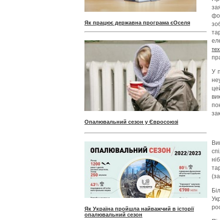
за
фо
Як працює державна програма єОселя
зо
та
ел
тех
пр
У 
не
це
ви
по
за
Опалювальний сезон у Євросоюзі
Ви
сп
ні
та
(з
Бі
Ук
ро
Як Україна пройшла найважчий в історії
опалювальний сезон