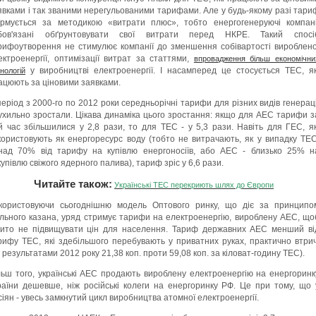
явками і так званими нерегульованими тарифами. Але у будь-якому разі тари
рмується за методикою «витрати плюс», тобто енергогенеруючі компані
бов'язані обґрунтовувати свої витрати перед НКРЕ. Такий спосі
рифоутворення не стимулює компанії до зменшення собівартості вироблено
ектроенергії, оптимізації витрат за статтями,
впровадження більш економічни
у виробництві електроенергії. І насамперед це стосується ТЕС, як
нологій
ацюють за ціновими заявками.
період з 2000-го по 2012 роки середньорічні тарифи для різних видів генераці
ухильно зростали. Цікава динаміка цього зростання: якщо для АЕС тарифи з
й час збільшилися у 2,8 рази, то для ТЕС - у 5,3 рази. Навіть для ГЕС, як
користовують як енергоресурс воду (тобто не витрачають, як у випадку ТЕС
над 70% від тарифу на купівлю енергоносіїв, або АЕС - близько 25% н
купівлю свіжого ядерного палива), тариф зріс у 6,6 рази.
Ч
итайте також:
Українські ТЕС перекриють шлях до Європи
користовуючи сьогоднішню модель Оптового ринку, що діє за принципо
ільного казана, уряд стримує тарифи на електроенергію, вироблену АЕС, що
бито не підвищувати цін для населення. Тариф державних АЕС менший ві
рифу ТЕС, які здебільшого перебувають у приватних руках, практично втрич
а результатами 2012 року 21,38 коп. проти 59,08 коп. за кіловат-годину ТЕС).
льш того, українські АЕС продають вироблену електроенергію на енергоринк
раїни дешевше, ніж російські колеги на енергоринку РФ. Це при тому, що 
сіян - увесь замкнутий цикл виробництва атомної електроенергії.