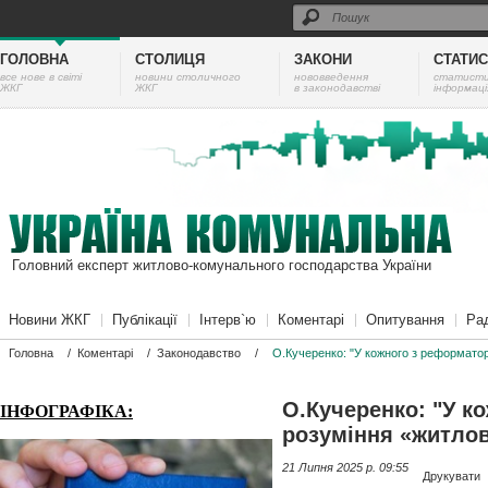
ГОЛОВНА
СТОЛИЦЯ
ЗАКОНИ
СТАТИ
все нове в світі
новини столичного
нововведення
cтатист
ЖКГ
ЖКГ
в законодавстві
інформаці
Головний експерт житлово-комунального господарства України
Новини ЖКГ
Публікації
Інтерв`ю
Коментарі
Опитування
Ра
Головна
/
Коментарі
/
Законодавство
/
О.Кучеренко: "У кожного з реформатор
О.Кучеренко: "У к
ІНФОГРАФІКА:
розуміння «житлов
21 Липня 2025 p. 09:55
Друкувати