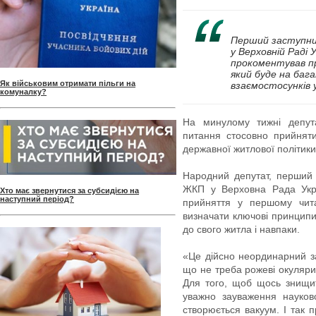
Перший заступни
у Верховній Раді 
прокоментував п
який буде на баг
Як військовим отримати пільги на
взаємостосунків 
комуналку?
На минулому тижні депута
питання стосовно прийнят
державної житлової політики
Народний депутат, перший 
ЖКП у Верховна Рада Укра
Хто має звернутися за субсидією на
наступний період?
прийняття у першому чита
визначати ключові принципи
до свого житла і навпаки.
«Це дійсно неординарний за
що не треба рожеві окуляри
Для того, щоб щось знищит
уважно зауваження науков
створюється вакуум. І так 