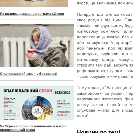
якості, це величезна помилк
Як працює державна програма єОселя
По-друге, що таке житлова 
своє розуміє під цим. Од
такому індивідуальному буд
житловому комплексі елі
переселенець взагалі без х
або на окупованій територі
або панельки, про які вза
недолугих, вирішили, що с
житловому фонді, можуть
створити там рай, можуть т
реформаторів, яку нам з ва
Опалювальний сезон у Євросоюзі
- своє розуміння «житлової п
Тому фракція "Батьківщина"
законопроект за умови. Пе
державного житлового фон
цьому законі. Людей не м
службове житло для війсь
ними"
Як Україна пройшла найважчий в історії
опалювальний сезон
Новини по темі