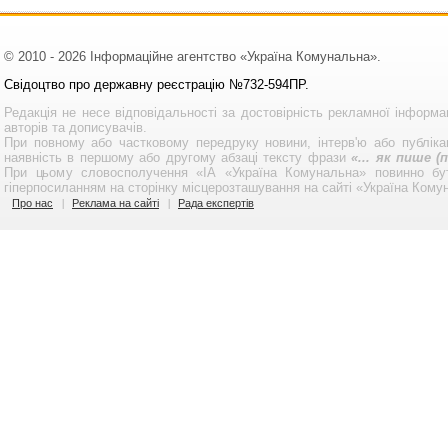
© 2010 - 2026 Інформаційне агентство «Україна Комунальна».
Свідоцтво про державну реєстрацію №732-594ПР.
Редакція не несе відповідальності за достовірність рекламної інформа
авторів та дописувачів.
При повному або частковому передруку новини, інтерв'ю або публікац
наявність в першому або другому абзаці тексту фрази
«... як пише 
При цьому словосполучення «ІА «Україна Комунальна» повинно бу
гіперпосиланням на сторінку місцерозташування на сайті «Україна Кому
Про нас
Реклама на сайті
Рада експертів