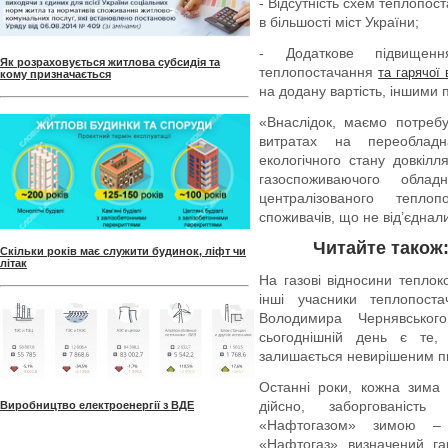
- Відсутність схем теплопос
в більшості міст України;
- Додаткове підвищення
Як розраховується житлова субсидія та
теплопостачання
та гарячої
кому призначається
на додану вартість, іншими 
«Внаслідок, маємо потреб
витратах на переобладн
екологічного стану довкілл
газоспоживаючого облад
централізованого тепло
споживачів, що не від’єднал
Читайте також
Скільки років має служити будинок, ліфт чи
літак
На газові відносини тепло
інші учасники теплопост
Володимира Чернявськог
сьогоднішній день є те
залишається невирішеним пи
Останні роки, кожна зима
дійсно, заборгованість
Виробництво електроенергії з ВДЕ
«Нафтогазом» зимою – 
«Нафтогаз» визначений га