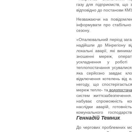
газу для підприємств, що з
відповідно до постанови КМУ
Незважаючи на повідомлен
інформувати про стабільн
сезону.
«Опалювальний період зага
надійшли до Мінрегіону ві
локальні аварії, які виник
зношенні мереж, операт
ускладнення у роботі с
теплопостачання усувалися
яка серйозно завдає кло
відключення котелень від е
негоду, що спостерігаєть
мереж тепло- та
водопостача
систем життєзабезпеченн
набуває спроможність к
наслідки аварій, готовніс
комунального господарст
Геннадій Темник
.
До чергових проблемних мо