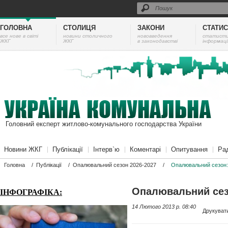
ГОЛОВНА
СТОЛИЦЯ
ЗАКОНИ
СТАТИ
все нове в світі
новини столичного
нововведення
cтатист
ЖКГ
ЖКГ
в законодавстві
інформаці
Головний експерт житлово-комунального господарства України
Новини ЖКГ
Публікації
Інтерв`ю
Коментарі
Опитування
Ра
Головна
/
Публікації
/
Опалювальний сезон 2026-2027
/
Опалювальний сезон:
Опалювальний сез
ІНФОГРАФІКА:
14 Лютого 2013 p. 08:40
Друкуват