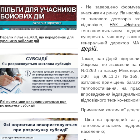
- Не завершено формуван
учасниками ринку. Як наслід
та типового договорів 
відповідно,
НАК «Нафто
теплопостачальним підпр
суперечать чинному закон
Перелік пільг на ЖКП, що передбачені для
учасників бойових дій
генеральний директор МА
Дерій.
Також, пан Дерій підкресли
Зокрема, не зважаючи на по
№1268 та наказу Міністерст
ЖКГ від 06.11.07 №169, 
житлових приміщень багаток
теплопостачання, на прак
впровадження індивідуально
відповідного техніко-економ
Які нормативи використовуються при
розрахунку субсидії
Причинами хаотичної децент
- Ціна на природний газ 
теплопостачальних підпри
населенню;