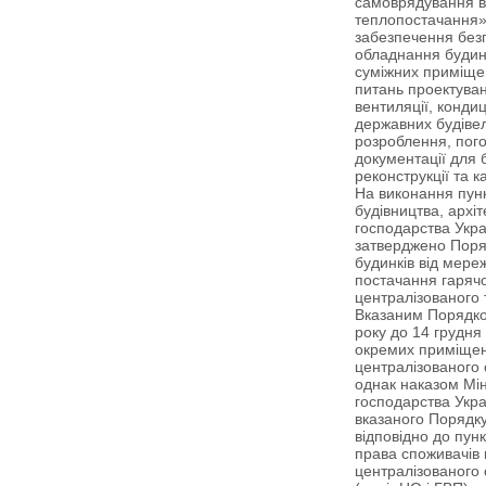
самоврядування в
теплопостачання»
забезпечення без
обладнання будин
суміжних приміщен
питань проектуван
вентиляції, кондиц
державних будівел
розроблення, пог
документації для 
реконструкції та 
На виконання пунк
будівництва, архі
господарства Укра
затверджено Поря
будинків від мере
постачання гарячо
централізованого 
Вказаним Порядком
року до 14 грудня
окремих приміщен
централізованого 
однак наказом Мін
господарства Укра
вказаного Порядку
відповідно до пунк
права споживачів 
централізованого 