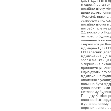
(далі -ЦО і ГВП) 
місцевий орган ви
постійно діючу мі
щодо відключення 
-Комісія), признач
затверджує положе
постійно діючої мі
потреби, але не р
2.1 вказаного По
житлового будинку
опалення його вла
звернутися до Ком
від мереж ЦО і ГВ
ГВП власник (влас
відключення. До з
зборів мешканців 
з вирішення питан
прийняття рішенн
індивідуального 
відключення будин
опалення з улашт
повинно бути під
(уповноваженими 
житловому будинку
Порядку Комісія р
наявності затвер
в установленому 
перспективного р