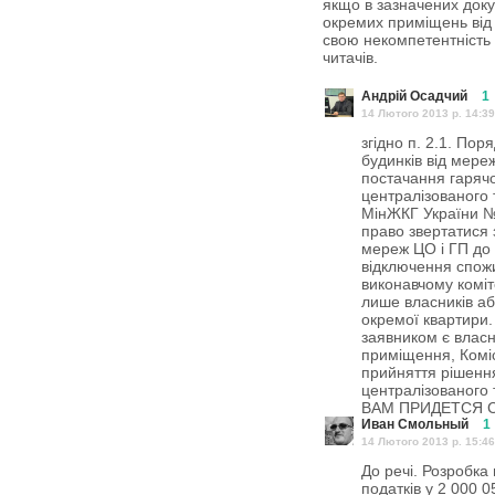
якщо в зазначених док
окремих приміщень від
свою некомпетентність 
читачів.
Андрій Осадчий
1
14 Лютого 2013 p. 14:39
згідно п. 2.1. По
будинків від мере
постачання гарячо
централізованого
МінЖКГ України № 
право звертатися 
мереж ЦО і ГП до 
відключення спожи
виконавчому коміт
лише власників аб
окремої квартири.
заявником є влас
приміщення, Коміс
прийняття рішенн
централізованого 
ВАМ ПРИДЕТСЯ С
Иван Смольный
1
14 Лютого 2013 p. 15:46
До речі. Розробка
податків у 2 000 