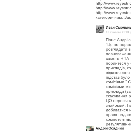
http://www.reyestr
http://www.reyestr
http://www.reyestr
категоричним. Зако
Иван Смольн
16 Лютого 2013 p
Пане Андрію.
"Це по перше
розглядати в
повноваженн
самого НПА 
порийтеся у 
прикладів, к
відключення 
підстав бул
комісіями."
комісіями мі
приклади (за
скасування рі
ЦО пересічн
знайомий. І 
добиватися н
права надава
компетентніс
резулятивних
Андрій Осадчий