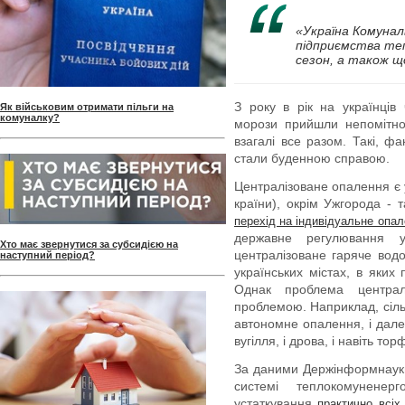
«Україна Комунал
підприємства те
сезон, а також щ
З року в рік на українців
Як військовим отримати пільги на
комуналку?
морози прийшли непомітно
взагалі все разом. Такі, ф
стали буденною справою.
Централізоване опалення є у
країни), окрім Ужгорода -
перехід на індивідуальне опа
державне регулювання 
Хто має звернутися за субсидією на
централізоване гаряче водо
наступний період?
українських містах, в яких
Однак проблема централ
проблемою. Наприклад, сіль
автономне опалення, і дале
вугілля, і дрова, і навіть тор
За даними Держінформнауки 
системі теплокомуненер
устаткування
практично всіх