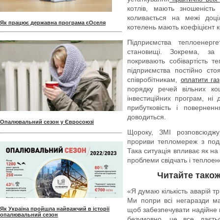
котлів, мають зношеність
коливається на межі доці
Як працює державна програма єОселя
котелень мають коефіцієнт к
Підприємства теплоенерг
становищі. Зокрема, за
покривають собівартість 
підприємства постійно ст
співробітникам,
оплатити газ
порядку речей вільних ко
інвестиційних програм, ні
прибутковість і повернен
доводиться.
Опалювальний сезон у Євросоюзі
Щороку, ЗМІ розповсюджую
прориви тепломереж з пода
Така ситуація впливає як на 
проблеми свідчать і теплоен
Читайте також
«Я думаю кількість аварій тр
Ми попри всі негаразди м
Як Україна пройшла найважчий в історії
щоб забезпечувати надійне
опалювальний сезон
безумовно, це все даєт