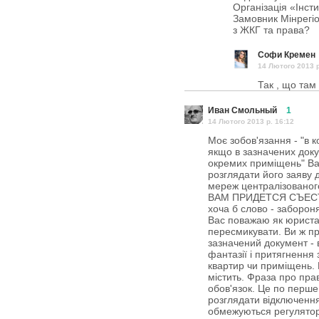
Організація «Інст
Замовник Мінрегіо
з ЖКГ та права?
Софи Кремен
14 Лютого 2013 p
Так , що там
Иван Смольный
1
14 Лютого 2013 p. 16:12
Моє зобов'язання - "в к
якщо в зазначених док
окремих приміщень" Ваш
розглядати його заяву 
мереж централізованог
ВАМ ПРИДЕТСЯ СЪЕСТЬ С
хоча б слово - заборон
Вас поважаю як юриста 
пересмикувати. Ви ж п
зазначений документ - 
фантазії і притягнення 
квартир чи приміщень.
містить. Фраза про прав
обов'язок. Це по перше,
розглядати відключенн
обмежуються регулято