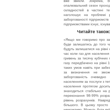
вже звикли. Зокрема, В
опалювальний сезон проход
складностей в частині те
наголошує на проблемі р
заборгованості підприємст
підприємствами існує, існува
Читайте також
«Якщо ми говоримо про забо
буде залишатись до того 
будуть залишатися на рівні 
час коли газ для населення
гривень за тисячу кубічних
газу передбачено на рівні 1
таких умов навіть при забе
за визначення не змож
заборгованість очевидн
населенням за послуги з теп
населення протягом досить 
знаходиться стабільно на 
переконання 98-99% розрах
рівень розрахунків. Навря
більшого. В цьому просто 
неможливо. Можуть бути які