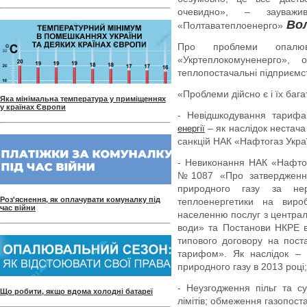
очевидно», – зауважи
Во
«Полтаватеплоенерго»
Про проблеми опалю
«Укртеплокомуненерго», 
теплопостачальні підприємс
«Проблеми дійсно є і їх баг
Яка мінімальна температура у приміщеннях
у країнах Європи
- Невідшкодування тарифа
– як наслідок нестача
енергії
санкцій НАК «Нафтогаз Укра
- Невиконання НАК «Нафтог
№1087 «Про затвердження
природного газу за нер
Роз'яснення, як оплачувати комуналку під
теплоенергетики на виро
час війни
населенню послуг з централ
води» та Постанови НКРЕ 
типового договору на пост
тарифом». Як наслідок – 
природного газу в 2013 році;
- Неузгодження пільг та су
Що робити, якщо вдома холодні батареї
лімітів; обмеження газопост