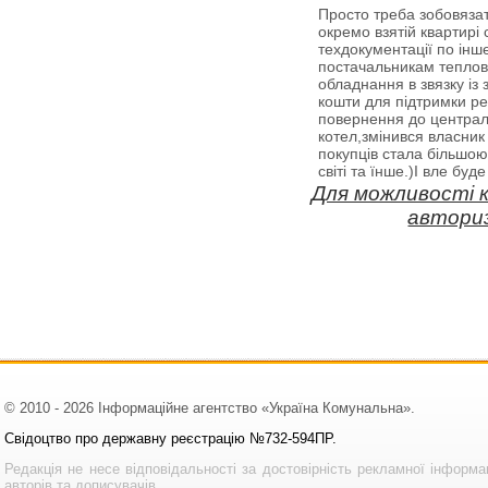
Просто треба зобовяза
окремо взятій квартирі
техдокументації по ін
постачальникам теплово
обладнання в звязку із
кошти для підтримки р
повернення до централі
котел,змінився власник 
покупців стала більшою
світі та їнше.)І вле буд
Для можливості 
авториз
© 2010 - 2026 Інформаційне агентство «Україна Комунальна».
Свідоцтво про державну реєстрацію №732-594ПР.
Редакція не несе відповідальності за достовірність рекламної інформа
авторів та дописувачів.