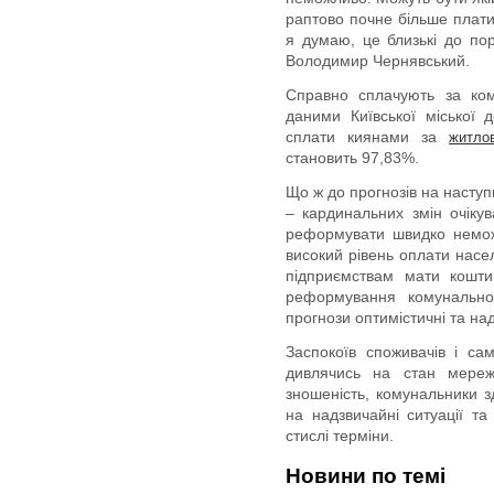
раптово почне більше плати
я думаю, це близькі до по
Володимир Чернявський.
Справно сплачують за ком
даними Київської міської д
сплати киянами за
житло
становить 97,83%.
Що ж до прогнозів на насту
– кардинальних змін очіку
реформувати швидко немож
високий рівень оплати насе
підприємствам мати кошти
реформування комунальн
прогнози оптимістичні та н
Заспокоїв споживачів і с
дивлячись на стан мереж
зношеність, комунальники з
на надзвичайні ситуації та
стислі терміни.
Новини по темі