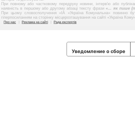
При повному або частковому передруку новини, інтерв'ю або публікац
наявність в першому або другому абзаці тексту фрази
«... як пише 
При цьому словосполучення «ІА «Україна Комунальна» повинно бу
гіперпосиланням на сторінку місцерозташування на сайті «Україна Кому
Про нас
Реклама на сайті
Рада експертів
Уведомление о сборе