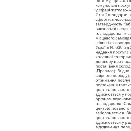
на тому, що Статт
комунальні послу
у сфері житлово-к
2 якої стандарти,
сфері житлово-ко
затверджують Кабі
виконавчої влади 
господарства, міс
місцевого самовр
згідно із законод
Україні № 630 від
надання послуг з 
холодної та гаряч
договору про нада
постачання холодн
-Правила). Згідно 
спірного періоду)
отримання послуг 
постачання гарячо
централізованого 
здійснюється у п
органом виконавч
господарства. Са
централізованого 
забороняється. Ві
централізованого 
здійснюється у раз
відключення пере