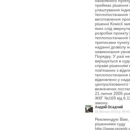
населеного пункту 
приймає рішення 
улаштування індив
теплопостачання т
виготовлення прое
рішенні Комісії за
яких слід звернут
розробки проекту 
теплопостачання і
приписами пункту 
наданні дозволу н
невиконання умов,
Порядку. У разі н
вирішується в суд
справи рішенням м
пов'язаних з відк
теплопостачання в
відмовлено у нада
централізованого 
визначених постан
21 липня 2005 року
ЖКГ №169 від 6.11
закону.
Андрій Осадчий
15 Лютого 2013 p. 09:01
Рекомендую Вам, 
рішеннями суду
http://www.reyestr