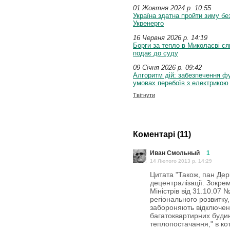
01 Жовтня 2024 p. 10:55
Україна здатна пройти зиму бе
Укренерго
16 Червня 2026 p. 14:19
Борги за тепло в Миколаєві ся
подає до суду
09 Січня 2026 p. 09:42
Алгоритм дій: забезпечення ф
умовах перебоїв з електрикою
Твітнути
Коментарі (11)
Иван Смольный
1
14 Лютого 2013 p. 14:29
Цитата "Також, пан Дер
децентралізації. Зокре
Міністрів від 31.10.07 
регіонального розвитку,
забороняють відключе
багатоквартирних будин
теплопостачання," в ко