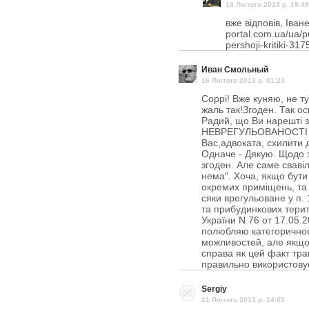
19 Лютого 2013 p. 19:49
вже відповів, Іване.
portal.com.ua/ua/p
pershoji-kritiki-317
Иван Смольный
16 Лютого 2013 p. 01:23
Соррі! Вже куняю, не т
жаль так!Згоден. Так о
Радий, що Ви нарешті 
НЕВРЕГУЛЬОВАНОСТІ по
Вас,адвоката, схилити д
Одначе - Дякую. Щодо з
згоден. Але саме свавіл
нема". Хоча, якщо бути
окремих приміщень, та 
сяки врегульоване у п.
та прибудинкових тери
України N 76 от 17.05.
полюбляю категоричнос
можливостей, але якщо ф
справа як цей факт тра
правильно використовуєть
Sergiy
21 Лютого 2013 p. 14:05