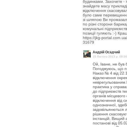
будинками. Захочете - 
знайдете масу прикладі
відключення скасовувал
було саме перевищення
зі шляпою Ви промазали!!
по різні сторони барика
комунальні підприємств
позиції гуляють :-) Кра
https://jkg-portal.com.u
31679
Андрій Осадчий
15 Лютого 2013 p. 08:56
Ой, Іване, не був
Погоджуюсь, що п
Наказ № 4 від 22.1
відключення окре
неврегульованим.
практика у справа
до підприємств те
органів місцевого
відключення від с
однозначної, здеб
задовільянються л
рішення скасовуют
інстанцій. Вищий 
постанові від 05.