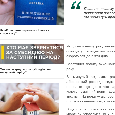
Якщо на початку 
підписання догово
то зараз цей про
Як військовим отримати пільги на
комуналку?
Якщо на початку року між п
оренди у середньому мина
скоротився до п’яти днів.
Зростання попиту викликан
року.
Хто має звернутися за субсидією на
наступний період?
За минулий рік, якщо рах
абсолютний рекорд швидкос
попри те, що цього літа ва
мають незмінний попит, дос
тис. грн. На початку цієї осе
пошуки - і неважливо, шукаю
Згідно з інформацією анал
квартири здавалися за 7 дн