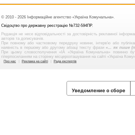
© 2010 - 2026 Інформаційне агентство «Україна Комунальна».
Свідоцтво про державну реєстрацію №732-594ПР.
Редакція не несе відповідальності за достовірність рекламної інформа
авторів та дописувачів.
При повному або частковому передруку новини, інтерв'ю або публікац
наявність в першому або другому абзаці тексту фрази
«... як пише 
При цьому словосполучення «ІА «Україна Комунальна» повинно бу
гіперпосиланням на сторінку місцерозташування на сайті «Україна Кому
Про нас
Реклама на сайті
Рада експертів
Уведомление о сборе