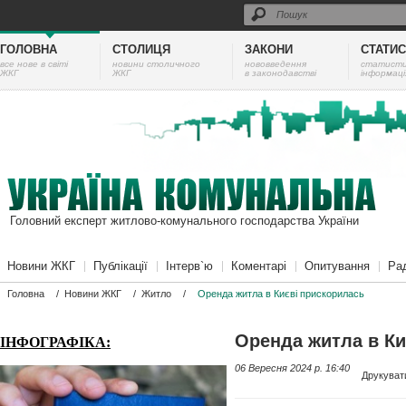
ГОЛОВНА
СТОЛИЦЯ
ЗАКОНИ
СТАТИ
все нове в світі
новини столичного
нововведення
cтатист
ЖКГ
ЖКГ
в законодавстві
інформаці
Головний експерт житлово-комунального господарства України
Новини ЖКГ
Публікації
Інтерв`ю
Коментарі
Опитування
Ра
Головна
/
Новини ЖКГ
/
Житло
/
Оренда житла в Києві прискорилась
Оренда житла в Ки
ІНФОГРАФІКА:
06 Вересня 2024 p. 16:40
Друкуват