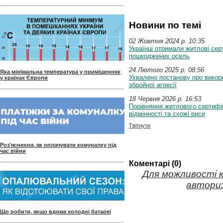
Новини по темі
02 Жовтня 2024 p. 10:35
Українці отримали житлові сер
пошкоджених осель
24 Лютого 2025 p. 08:56
Яка мінімальна температура у приміщеннях
Ухвалено постанову про викори
у країнах Європи
збройної агресії
18 Червня 2026 p. 16:53
Порівняння житлового сертифік
відмінності та схожі риси
Твітнути
Роз'яснення, як оплачувати комуналку під
час війни
Коментарі (0)
Для можливості 
авториз
Що робити, якщо вдома холодні батареї