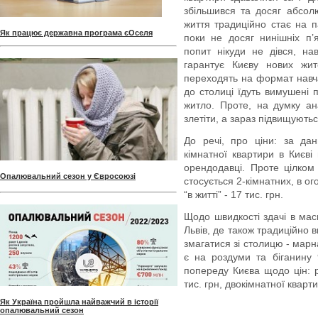
збільшився та досяг абсолю
життя традиційно стає на п
Як працює державна програма єОселя
поки не досяг нинішніх п’
попит нікуди не дівся, на
гарантує Києву нових жите
переходять на формат навча
до столиці їдуть вимушені 
житло. Проте, на думку ана
злетіти, а зараз підвищують
До речі, про ціни: за да
кімнатної квартири в Києві 
орендодавці. Проте цілком
Опалювальний сезон у Євросоюзі
стосується 2-кімнатних, в о
“в житті” - 17 тис. грн.
Щодо швидкості здачі в мас
Львів, де також традиційно
змагатися зі столицю - марн
є на роздуми та біганину 
попереду Києва щодо цін: р
тис. грн, двокімнатної кварти
Як Україна пройшла найважчий в історії
опалювальний сезон