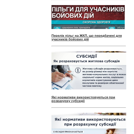
Перелік пільг на ЖКП, що передбачені для
учасників бойових дій
Які нормативи використовуються при
розрахунку субсидії