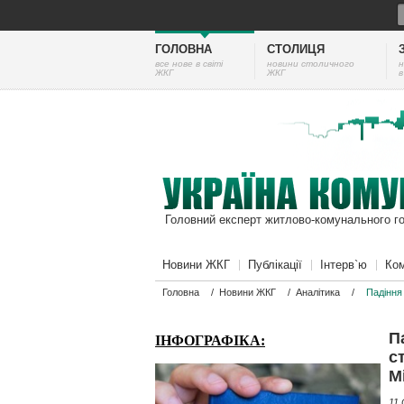
ГОЛОВНА
СТОЛИЦЯ
все нове в світі
новини столичного
н
ЖКГ
ЖКГ
в
Головний експерт житлово-комунального г
Новини ЖКГ
Публікації
Інтерв`ю
Ком
Головна
/
Новини ЖКГ
/
Аналітика
/
Падіння
П
ІНФОГРАФІКА:
с
М
11 