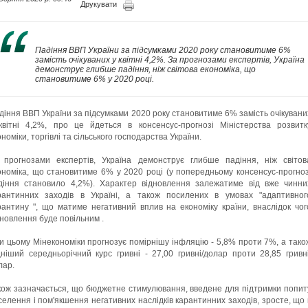
Друкувати
Падіння ВВП України за підсумками 2020 року становитиме 6%
замість очікуваних у квітні 4,2%. За прогнозами експертів, Україна
демонструє глибше падіння, ніж світова економіка, що
становитиме 6% у 2020 році.
діння ВВП України за підсумками 2020 року становитиме 6% замість очікувани
квітні 4,2%, про це йдеться в консенсус-прогнозі Міністерства розвитк
номіки, торгівлі та сільського господарства України.
 прогнозами експертів, Україна демонструє глибше падіння, ніж світов
ономіка, що становитиме 6% у 2020 році (у попередньому консенсус-прогноз
діння становило 4,2%). Характер відновлення залежатиме від вже чинни
рантинних заходів в Україні, а також посилених в умовах "адаптивног
рантину ", що матиме негативний вплив на економіку країни, внаслідок чог
дновлення буде повільним .
и цьому Мінекономіки прогнозує помірнішу інфляцію - 5,8% проти 7%, а тако
цніший середньорічний курс гривні - 27,00 гривні/долар проти 28,85 гривні
лар.
кож зазначається, що бюджетне стимулювання, введене для підтримки попит
селення і пом'якшення негативних наслідків карантинних заходів, зросте, що 