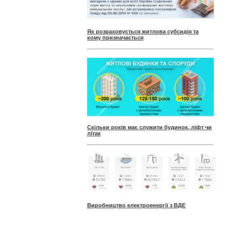
Як розраховується житлова субсидія та
кому призначається
Скільки років має служити будинок, ліфт чи
літак
Виробництво електроенергії з ВДЕ