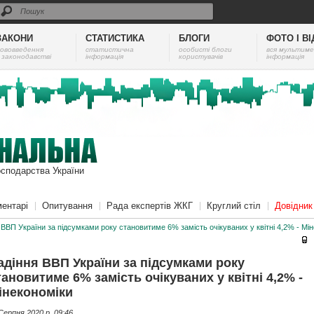
ЗАКОНИ
СТАТИСТИКА
БЛОГИ
ФОТО І В
ововведення
cтатистична
особисті блоги
вся мультиме
 законодавстві
інформація
користувачів
інформація
осподарства України
ентарі
Опитування
Рада експертів ЖКГ
Круглий стіл
Довідни
 ВВП України за підсумками року становитиме 6% замість очікуваних у квітні 4,2% - Мі
адіння ВВП України за підсумками року
тановитиме 6% замість очікуваних у квітні 4,2% -
інекономіки
Серпня 2020 p. 09:46