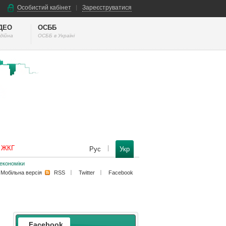
Особистий кабінет
Зареєструватися
ІДЕО
ОСББ
дійна
ОСББ в Україні
к ЖКГ
Рус
Укр
некономіки
Мобільна версiя
RSS
Twitter
Facebook
Facebook