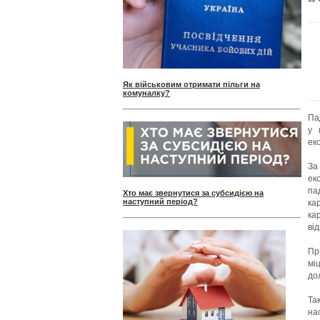
Як військовим отримати пільги на
комуналку?
Па
у 
еко
За
ек
па
Хто має звернутися за субсидією на
наступний період?
ка
ка
ві
Пр
мі
до
Та
на