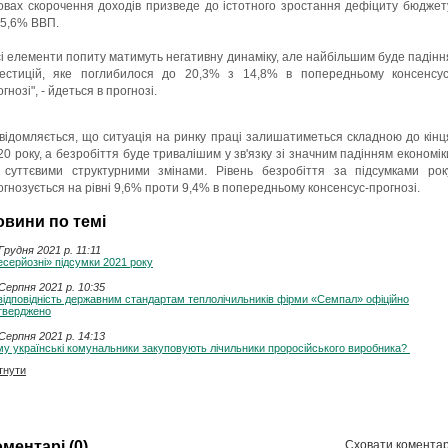
овах скорочення доходів призведе до істотного зростання дефіциту бюджет
 5,6% ВВП.
сі елементи попиту матимуть негативну динаміку, але найбільшим буде падінн
вестицій, яке поглибилося до 20,3% з 14,8% в попередньому консенсус
гнозі", - йдеться в прогнозі.
відомляється, що ситуація на ринку праці залишатиметься складною до кінц
20 року, а безробіття буде тривалішим у зв'язку зі значним падінням економік
 суттєвими структурними змінами. Рівень безробіття за підсумками рок
огнозується на рівні 9,6% проти 9,4% в попередньому консенсус-прогнозі.
овини по темі
Грудня 2021 p. 11:11
серйозні» підсумки 2021 року
Серпня 2021 p. 10:35
ідповідність державним стандартам теплолічильників фірми «Семпал» офіційно
тверджено
Серпня 2021 p. 14:13
у українські комунальники закуповують лічильники проросійського виробника?
тнути
ментарі (0)
Сховати коментар