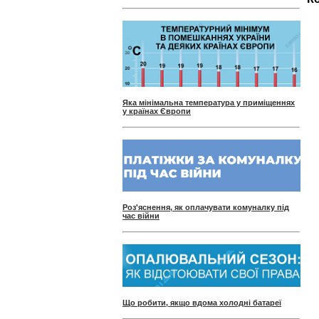
Яка мінімальна температура у приміщеннях
у країнах Європи
Роз'яснення, як оплачувати комуналку під
час війни
Що робити, якщо вдома холодні батареї