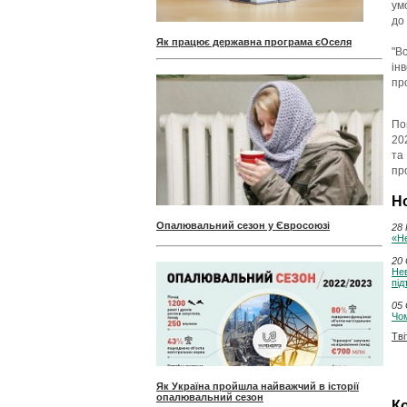
ум
до
Як працює державна програма єОселя
"В
ін
про
По
20
та
пр
Н
Опалювальний сезон у Євросоюзі
28 
«Не
20 
Нев
під
05 
Чом
Тві
Як Україна пройшла найважчий в історії
опалювальний сезон
Ко