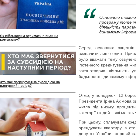
Основною темою 
програму іпотечн
діяльність парла
динамізму інформ
Як військовим отримати пільги на
комуналку?
Серед основних акценті
визначити лише один. Прин
було вважати тему озвучен
іпотечного кредитування жит
законотворча діяльність у
бадьорості і динамізму інфо
Хто має звернутися за субсидією на
наступний період?
Отже, у понеділок, 12 бере
Президента Ірина Акімова з
під низьку процентн
житла
категорії людей – які мають
При цьому, сплачувати
кре
орендувати квартиру в сто
депутат України, перший з