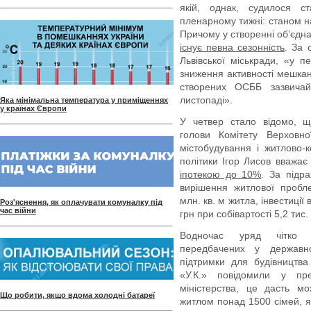
якій, однак, судилося 
пленарному тижні: станом н
Причому у створенні об’єдна
існує певна сезонність
. За 
Львівської міськради, «у п
зниження активності мешкан
створених ОСББ зазвичай 
листопаді».
Яка мінімальна температура у приміщеннях
у країнах Європи
У четвер стало відомо, щ
голови Комітету Верховно
містобудування і житлово-к
політики Ігор Лисов вважа
іпотекою до 10%
. За підр
вирішення житлової пробл
млн. кв. м житла, інвестиції
Роз'яснення, як оплачувати комуналку під
час війни
грн при собівартості 5,2 тис. 
Водночас уряд чітк
передбачених у державн
підтримки для будівництв
«У.К.» повідомили у пре
міністерства, це дасть м
Що робити, якщо вдома холодні батареї
житлом понад 1500 сімей, я