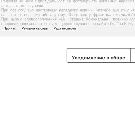
Редакція не несе відповідальності за достовірність рекламної інформа
авторів та дописувачів.
При повному або частковому передруку новини, інтерв'ю або публікац
наявність в першому або другому абзаці тексту фрази
«... як пише 
При цьому словосполучення «ІА «Україна Комунальна» повинно бу
гіперпосиланням на сторінку місцерозташування на сайті «Україна Кому
Про нас
Реклама на сайті
Рада експертів
Уведомление о сборе