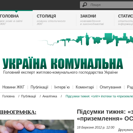
ГОЛОВНА
СТОЛИЦЯ
ЗАКОНИ
СТАТИ
все нове в світі
новини столичного
нововведення
cтатист
ЖКГ
ЖКГ
в законодавстві
інформаці
Головний експерт житлово-комунального господарства України
Новини ЖКГ
Публікації
Інтерв`ю
Коментарі
Опитування
Ра
Головна
/
Публікації
/
Аналітика
/
Підсумки тижня: «зліт» іпотеки та «призем
Підсумки тижня: «з
ІНФОГРАФІКА:
«приземлення» О
18 Березня 2012 p. 12:00
Друкуват