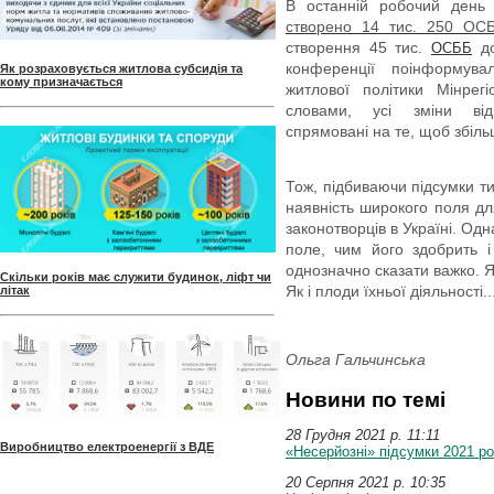
В останній робочий день 
створено 14 тис. 250 ОС
створення 45 тис.
до
ОСББ
конференції поінформува
Як розраховується житлова субсидія та
кому призначається
житлової політики Мінрег
словами, усі зміни від
спрямовані на те, щоб збіль
Тож, підбиваючи підсумки т
наявність широкого поля для
законотворців в Україні. Одн
поле, чим його здобрить 
однозначно сказати важко. Я
Скільки років має служити будинок, ліфт чи
Як і плоди їхньої діяльності..
літак
Ольга Гальчинська
Новини по темі
28 Грудня 2021 p. 11:11
Виробництво електроенергії з ВДЕ
«Несерйозні» підсумки 2021 ро
20 Серпня 2021 p. 10:35