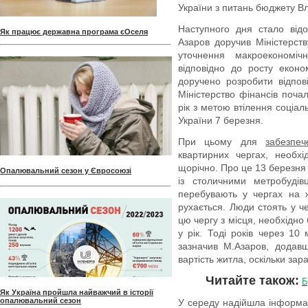
України з питань бюджету В
Наступного дня стало від
Як працює державна програма єОселя
Азаров доручив Міністерств
уточнення макроекономі
відповідно до росту економ
доручено розробити відпов
Міністерство фінансів поча
рік з метою втілення соціа
України 7 березня.
При цьому для
забезпе
квартирних чергах, необх
щорічно. Про це 13 березня
Опалювальний сезон у Євросоюзі
із столичними метробуді
перебувають у чергах на 
рухається. Люди стоять у че
цю чергу з місця, необхідно
у рік. Тоді років через 1
зазначив М.Азаров, додав
вартість житла, оскільки зар
Читайте також:
Б
Як Україна пройшла найважчий в історії
опалювальний сезон
У середу надійшла інформа