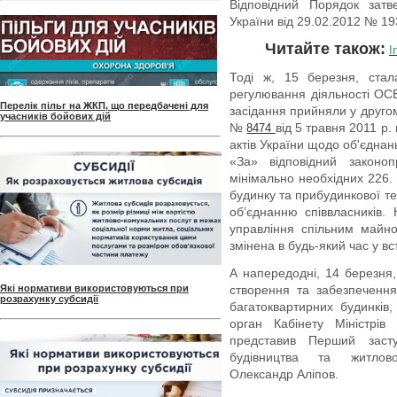
Відповідний Порядок затв
України від 29.02.2012 № 19
Читайте також:
І
Тоді ж, 15 березня, стал
регулювання діяльності ОС
Перелік пільг на ЖКП, що передбачені для
засідання прийняли у другом
учасників бойових дій
№
від 5 травня 2011 р.
8474
актів України щодо об'єднан
«За» відповідний законоп
мінімально необхідних 226
будинку та прибудинкової тер
об’єднанню співвласників.
управління спільним майн
змінена в будь-який час у в
А напередодні, 14 березня
Які нормативи використовуються при
створення та забезпечення
розрахунку субсидії
багатоквартирних будинків
орган Кабінету Міністрів
представив Перший заступ
будівництва та житлово
Олександр Аліпов.