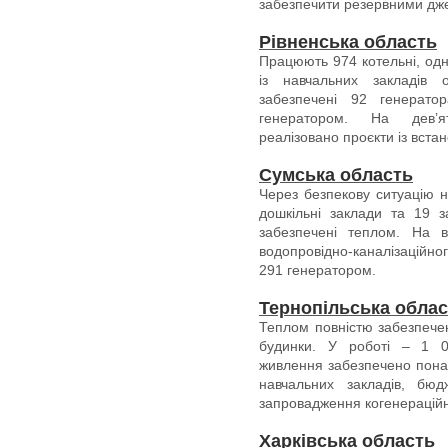
забезпечити резервними дж
Рівненська область
Працюють 974 котельні, одн
із навчальних закладів о
забезпечені 92 генератор
генератором. На девʼят
реалізовано проєкти із вста
Сумська область
Через безпекову ситуацію н
дошкільні заклади та 19 за
забезпечені теплом. На в
водопровідно-каналізаційно
291 генератором.
Тернопільська обла
Теплом повністю забезпечен
будинки. У роботі – 1 
живлення забезпечено понад
навчальних закладів, бюд
запровадження когенераційн
Харківська область