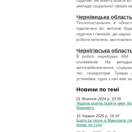
садочки, які мають власні ко
заклади соціальної сфери з
Чернівецька област
Теплопостачання в област
підключені всі житлові бу
садочок і гімназія, де нараз
роботи котелень заготовлен
Чернігівська област
В роботі перебуває 694 к
споживачів. На випадок
життєзабезпечення, соціальн
тис. генераторів. Триває
установок, одна з них вже з
Новини по темі
01 Жовтня 2024 p. 10:55
Україна здатна пройти зиму бе
Укренерго
16 Червня 2026 p. 14:19
Борги за тепло в Миколаєві ся
подає до суду