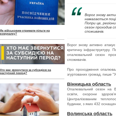
Ворог знову актив
намагається поц
Попри це, регіо
сезон проходив с
Як військовим отримати пільги на
споживачів.
комуналку?
Ворог знову активно атакує
критичну інфраструктуру. 
опалювальний сезон прох
споживачів.
Про проходження опалювал
Хто має звернутися за субсидією на
наступний період?
згуртованих громад, пише "
Вінницька область
Опалювальний сезон на Ві
освіти, охорони здоров
Централізованим теплопо
будинки, з яких 432 оснаще
Волинська область