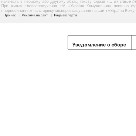
наявність в першому або другому абзаці тексту фрази
«... як пише 
При цьому словосполучення «ІА «Україна Комунальна» повинно бу
гіперпосиланням на сторінку місцерозташування на сайті «Україна Кому
Про нас
Реклама на сайті
Рада експертів
Уведомление о сборе