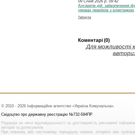
09 Січня 2026 p. 09:42
Алгоритм дій: забезпечення ф
умовах перебоїв з електрикою
Твітнути
Коментарі (0)
Для можливості 
авториз
© 2010 - 2026 Інформаційне агентство «Україна Комунальна».
Свідоцтво про державну реєстрацію №732-594ПР.
Редакція не несе відповідальності за достовірність рекламної інформа
авторів та дописувачів.
При повному або частковому передруку новини, інтерв'ю або публікац