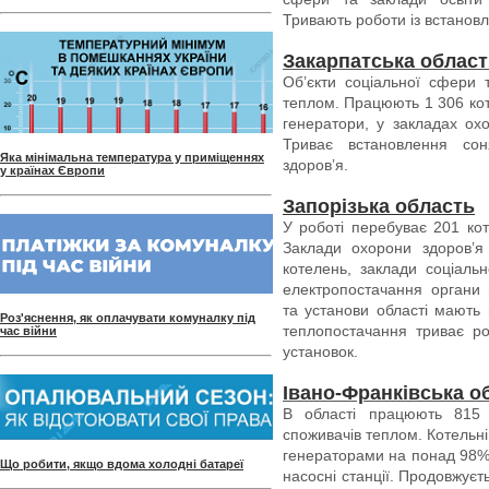
Тривають роботи із встановл
Закарпатська облас
Об’єкти соціальної сфери 
теплом. Працюють 1 306 кот
генератори, у закладах охо
Триває встановлення со
Яка мінімальна температура у приміщеннях
здоровʼя.
у країнах Європи
Запорізька область
У роботі перебуває 201 кот
Заклади охорони здоровʼя
котелень, заклади соціал
електропостачання органи 
та установи області мають 
Роз'яснення, як оплачувати комуналку під
теплопостачання триває ро
час війни
установок.
Івано-Франківська о
В області працюють 815 
споживачів теплом. Котельн
генераторами на понад 98%.
Що робити, якщо вдома холодні батареї
насосні станції. Продовжує