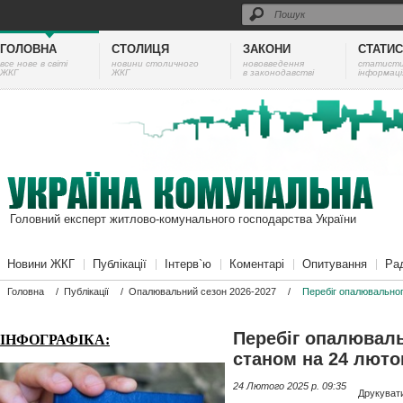
ГОЛОВНА
СТОЛИЦЯ
ЗАКОНИ
СТАТИ
все нове в світі
новини столичного
нововведення
cтатист
ЖКГ
ЖКГ
в законодавстві
інформаці
Головний експерт житлово-комунального господарства України
Новини ЖКГ
Публікації
Інтерв`ю
Коментарі
Опитування
Ра
Головна
/
Публікації
/
Опалювальний сезон 2026-2027
/
Перебіг опалювальног
Перебіг опалюваль
ІНФОГРАФІКА:
станом на 24 люто
24 Лютого 2025 p. 09:35
Друкуват