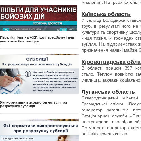
живлення. На трьох котельня
Київська область
У селищі Володарка стався
труб, в результаті чого н
культури та спортивну школу.
Перелік пільг на ЖКП, що передбачені для
кінця тижня. У громадах ст
учасників бойових дій
вугілля. На підприємствах 
призначення наявні майже 6 
Кіровоградська обла
В області працює 397 ко
стало. Теплом повністю заб
училища, заклади соціальног
Луганська область
Сєвєродонецький міський
Які нормативи використовуються при
Громадської спілки «Всеук
розрахунку субсидії
генератор загальною по
Стаціонарної служби «При
постраждали внаслідок зб
Потужності генератора дост
разі відключень світла.