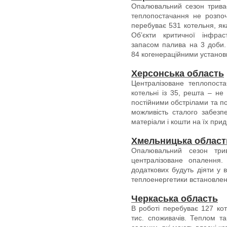
Опалювальний сезон трива
теплопостачання не розпоч
перебуває 531 котельня, як
Обʼєкти критичної інфрас
запасом палива на 3 доби.
84 когенераційними устано
Херсонська область
Централізоване теплопост
котельні із 35, решта – не
постійними обстрілами та п
можливість сталого забез
матеріали і кошти на їх пр
Хмельницька област
Опалювальний сезон три
централізоване опалення
додаткових будуть діяти у 
теплоенергетики встановлено
Черкаська область
В роботі перебуває 127 ко
тис. споживачів. Теплом та