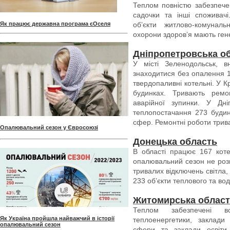
Теплом повністю забезпечен
садочки та інші споживачі
Як працює державна програма єОселя
обʼєкти житлово-комуналь
охорони здоровʼя мають ген
Дніпропетровська о
У місті Зеленодольськ, в
знаходитися без опалення 1
твердопаливні котельні. У К
будинках. Тривають ремо
аварійної зупинки. У Дні
теплопостачання 273 будинк
сфер. Ремонтні роботи трив
Опалювальний сезон у Євросоюзі
Донецька область
В області працює 167 коте
опалювальний сезон не розп
тривалих відключень світла
233 об’єкти теплового та во
Житомирська облас
Теплом забезпечені вс
Як Україна пройшла найважчий в історії
теплоенергетики, заклади
опалювальний сезон
сфери та заклади освіти