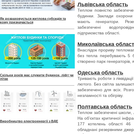
Львівська область
Теплом повністю забезпечен
будинки. Заклади охорони 
Як розраховується житлова субсидія та
мають генератори. Рез
кому призначається
забезпечені водопровідн
підприємства області.
Миколаївська облас
Внаслідок прориву тепломаг
без тепла перебувають 5 б
створено парк генераторів, 
Одеська область
Скільки років має служити будинок, ліфт чи
Тривають роботи з ліквідаці
літак
лютого. Без світла залишаєт
забезпечено для всіх. Розг
незламності та обігріву.
Полтавська область
Теплом забезпечені школи, л
На об’єктах критичної інфра
Виробництво електроенергії з ВДЕ
177 котелень області 46 
обладнані резервними джер