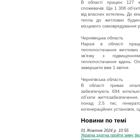
В області працює 127 к
споживачів. Ще 1 308 об’єк
від власних котелень. До к
тепла до житлових будинк
місцевого самоврядування 
Чернівецька область
Наразі в області прац
теплопостачання житлових б
звʼязку з підвищення
теплопостачання вдень. О
завершити вже 1 квітня.
Чернігівська область
В області триває опал
забезпечують 694 котельні
об’єкти життєзабезпечення,
понад 2,5 тис. генерат
когенераційних установок, о
Новини по темі
01 Жовтня 2024 p. 10:55
Україна здатна пройти зиму бе
Укренерго