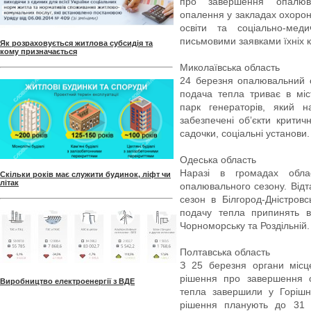
про завершення опалюва
опалення у закладах охорони
освіти та соціально-мед
письмовими заявками їхніх к
Як розраховується житлова субсидія та
кому призначається
Миколаївська область
24 березня опалювальний 
подача тепла триває в міст
парк генераторів, який 
забезпечені обʼєкти критичн
садочки, соціальні установи.
Одеська область
Наразі в громадах обла
Скільки років має служити будинок, ліфт чи
літак
опалювального сезону. Від
сезон в Білгород-Дністров
подачу тепла припинять в 
Чорноморську та Роздільній.
Полтавська область
З 25 березня органи місц
рішення про завершення о
Виробництво електроенергії з ВДЕ
тепла завершили у Горішн
рішення планують до 31 