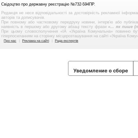
Свідоцтво про державну реєстрацію №732-594ПР.
Редакція не несе відповідальності за достовірність рекламної інформа
авторів та дописувачів.
При повному або частковому передруку новини, інтерв'ю або публікац
наявність в першому або другому абзаці тексту фрази
«... як пише 
При цьому словосполучення «ІА «Україна Комунальна» повинно бу
гіперпосиланням на сторінку місцерозташування на сайті «Україна Кому
Про нас
Реклама на сайті
Рада експертів
Уведомление о сборе