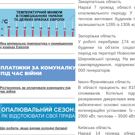
Закарпатська область
Наразі 7 громад області
опалювального періоду. У
теплом житлових будинків т
залишаються 1285 із 1306 к
Запорізька область
У роботі перебуває 174 ко
Яка мінімальна температура у приміщеннях
будинки та обʼєкти соці
у країнах Європи
період на території Новоолек
Широківської громад. На ви
самоврядування, підприєм
000 генераторів.
Івано-Франківська область
В області працюють всі 815
Роз'яснення, як оплачувати комуналку під
час війни
споживачів. Котельні під
резервними джерелами жив
забезпечені основні насосн
когенераційні установки. Ї
2900 кВт, теплова – 3500 кВт
Київська область
Що робити, якщо вдома холодні батареї
Наразі 14 громад облас