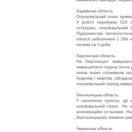
Харківська область
Опалювальний сезон триває 
У роботі перебуває 513 і
ситуацією, опалювальний 
Підприємства теплопостач
області забезпечені 1 284 
палива на 3 доби.
Херсонська область
На Херсонщині завершен
завершилася подача тепла д
також інших споживачів це
будинків і квартир, обладн
опалювальний період заверш
Хмельницька область
У населених пунктах, де 
опалювальний сезон. На о
когенераційні установки. Н
Хмельницькому знижено рів
Черкаська область