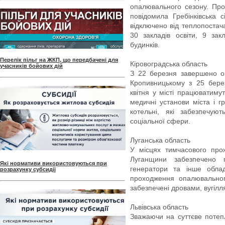
опалювального сезону. Про
повідомила Гребінківська 
відключено від теплопостач
30 закладів освіти, 9 за
будинків.
Перелік пільг на ЖКП, що передбачені для
Кіровоградська область
учасників бойових дій
З 22 березня завершено о
Кропивницькому з 25 бере
квітня у місті працюватиму
медичні установи міста і 
котельні, які забезпечую
соціальної сфери.
Луганська область
У місцях тимчасового про
Луганщини забезпечено 
Які нормативи використовуються при
генератори та інше облад
розрахунку субсидії
проходження опалювальног
забезпечені дровами, вугілл
Львівська область
Зважаючи на суттєве потеп