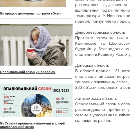
розпочалося відключенн
відновлення подачі теплоно
Як працює державна програма єОселя
температури. У Нововолинсь
повітря, призупинено подач
Дніпропетровська область
Протягом поточного тижня
Камʼянське та Шахтарсь
будинків у Зеленодольськ
опалення в Кривому Розі. У 
Донецька область
В області працює 131 коте
Опалювальний сезон у Євросоюзі
опалювальний сезон не розп
тривалих відключень світла
233 об’єкти теплового та во
Житомирська область
Опалювальний сезон в облас
рекомендовано прийняти 
сезону з урахуванням кліма
відповідних рішень.
Як Україна пройшла найважчий в історії
опалювальний сезон