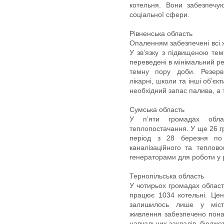
котельня. Вони забезпечу
соціальної сфери.
Рівненська область
Опаленням забезпечені всі ж
У зв’язку з підвищеною тем
переведені в мінімальний р
темну пору доби. Резер
лікарні, школи та інші об’є
необхідний запас палива, а
Сумська область
У пʼяти громадах облас
теплопостачання. У ще 26 
період з 28 березня по 
каналізаційного та теплово
генераторами для роботи у р
Тернопільська область
У чотирьох громадах област
працює 1034 котельні. Цен
залишилось лише у міст
живлення забезпечено понад
навчальних закладів, бюджет