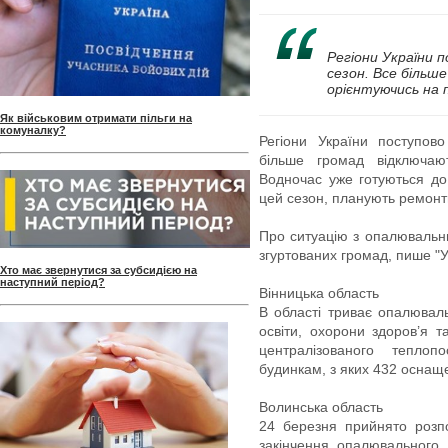
Регіони України
сезон. Все більш
орієнтуючись на 
Як військовим отримати пільги на
комуналку?
Регіони України поступов
більше громад відключаю
Водночас уже готуються до
цей сезон, планують ремонт
Про ситуацію з опалювальни
згуртованих громад, пише "
Хто має звернутися за субсидією на
наступний період?
Вінницька область
В області триває опалювал
освіти, охорони здоров’я т
централізованого тепло
будинкам, з яких 432 оснащ
Волинська область
24 березня прийнято розп
закінчення опалювального 