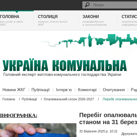
ГОЛОВНА
СТОЛИЦЯ
ЗАКОНИ
СТАТИ
все нове в світі
новини столичного
нововведення
cтатист
ЖКГ
ЖКГ
в законодавстві
інформаці
Головний експерт житлово-комунального господарства України
Новини ЖКГ
Публікації
Інтерв`ю
Коментарі
Опитування
Ра
Головна
/
Публікації
/
Опалювальний сезон 2026-2027
/
Перебіг опалювальног
Перебіг опалюваль
ІНФОГРАФІКА:
станом на 31 бере
31 Березня 2025 p. 10:11
Друкуват