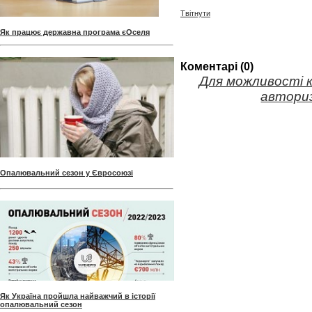
Твітнути
Як працює державна програма єОселя
Коментарі (0)
Для можливості 
авториз
Опалювальний сезон у Євросоюзі
Як Україна пройшла найважчий в історії
опалювальний сезон