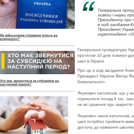
Генеральна проку
освіти і науки пр
Президенту про п
в ході засідання
Президент Україн
кореспондент «Ук
Як військовим отримати пільги на
комуналку?
Генеральна прокуратура Укра
протягом 10 днів повинні до
шкіл в Україні.
Про це в ході засідання Ком
Президент України Віктор Я
Хто має звернутися за субсидією на
Комунальної».
наступний період?
Янукович наголосив, що у м
торкнулося понад 4 тис. шко
не всі рішення про закриття
Янукович також наголосив, 
шкіл потрібно приймати вив
доступу до навчання школярі