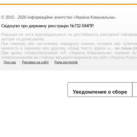
© 2010 - 2026 Інформаційне агентство «Україна Комунальна».
Свідоцтво про державну реєстрацію №732-594ПР.
Редакція не несе відповідальності за достовірність рекламної інформа
авторів та дописувачів.
При повному або частковому передруку новини, інтерв'ю або публікац
наявність в першому або другому абзаці тексту фрази
«... як пише 
При цьому словосполучення «ІА «Україна Комунальна» повинно бу
гіперпосиланням на сторінку місцерозташування на сайті «Україна Кому
Про нас
Реклама на сайті
Рада експертів
Уведомление о сборе