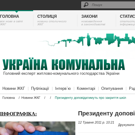
ГОЛОВНА
СТОЛИЦЯ
ЗАКОНИ
СТАТИ
все нове в світі
новини столичного
нововведення
cтатист
ЖКГ
ЖКГ
в законодавстві
інформаці
Головний експерт житлово-комунального господарства України
Новини ЖКГ
Публікації
Інтерв`ю
Коментарі
Опитування
Ра
Головна
/
Новини ЖКГ
/
/
Президенту доповідатимуть про закриття шкіл
Президенту допові
ІНФОГРАФІКА:
12 Травня 2011 p. 10:21
Друкувати