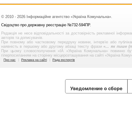
© 2010 - 2026 Інформаційне агентство «Україна Комунальна».
Свідоцтво про державну реєстрацію №732-594ПР.
Редакція не несе відповідальності за достовірність рекламної інформа
авторів та дописувачів.
При повному або частковому передруку новини, інтерв'ю або публікац
наявність в першому або другому абзаці тексту фрази
«... як пише 
При цьому словосполучення «ІА «Україна Комунальна» повинно бу
гіперпосиланням на сторінку місцерозташування на сайті «Україна Кому
Про нас
Реклама на сайті
Рада експертів
Уведомление о сборе