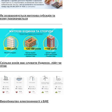
Як розраховується житлова субсидія та
кому призначається
Скільки років має служити будинок, ліфт чи
літак
Виробництво електроенергії з ВДЕ