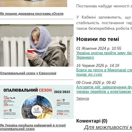
Постанова набуде чинності з
Як працює державна програма єОселя
У Кабміні запевняють, що
стабільність постачання г
також безперебійна робота 
Новини по темі
01 Жовтня 2024 p. 10:55
Україна здатна пройти зиму бе
Укренерго
16 Червня 2026 p. 14:19
Борги за тепло в Миколаєві ся
Опалювальний сезон у Євросоюзі
подає до суду
09 Січня 2026 p. 09:42
Алгоритм дій: забезпечення ф
умовах перебоїв з електрикою
Твітнути
Коментарі (0)
Як Україна пройшла найважчий в історії
Для можливості 
опалювальний сезон