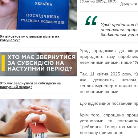
16 Квітня 2025 p. 09:35
Друкувати
Уряд продовжив д
постачання прир
бюджетним устан
Як військовим отримати пільги на
комуналку?
Уряд продовжив до кінця
природного газу виробни
незмінними цінами, пише "У
Так, 11 квітня 2025 року, К
яке дозволить школам
Хто має звернутися за субсидією на
теплокомуненерго надалі от
наступний період?
незмінними цінами.
Дію відповідної постанови п
Крім того, спрощено проц
установами та постачал
Трейдинг». Тепер газ можн
договору приєднання.