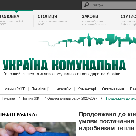
ГОЛОВНА
СТОЛИЦЯ
ЗАКОНИ
СТАТИ
все нове в світі
новини столичного
нововведення
cтатист
ЖКГ
ЖКГ
в законодавстві
інформаці
Головний експерт житлово-комунального господарства України
Новини ЖКГ
Публікації
Інтерв`ю
Коментарі
Опитування
Ра
Головна
/
Новини ЖКГ
/
Опалювальний сезон 2026-2027
/
Продовжено до кінц
Продовжено до кін
ІНФОГРАФІКА:
умови постачання 
виробникам тепла