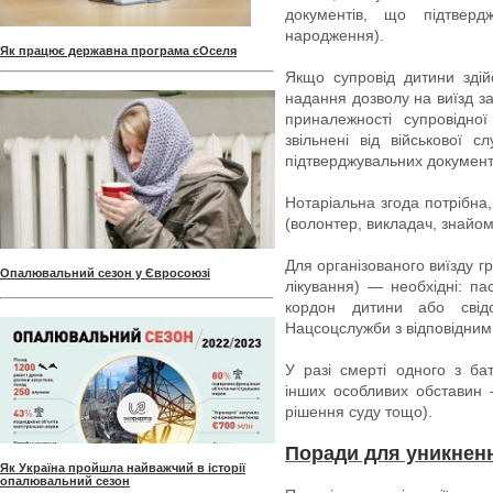
документів, що підтверд
народження).
Як працює державна програма єОселя
Якщо супровід дитини здій
надання дозволу на виїзд з
приналежності супровідної
звільнені від військової с
підтверджувальних документ
Нотаріальна згода потрібна
(волонтер, викладач, знайо
Для організованого виїзду г
Опалювальний сезон у Євросоюзі
лікування) — необхідні: па
кордон дитини або свід
Нацсоцслужби з відповідним
У разі смерті одного з бат
інших особливих обставин —
рішення суду тощо).
Поради для уникненн
Як Україна пройшла найважчий в історії
опалювальний сезон