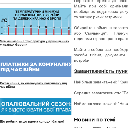
Перевірте терміни дії пасп
Майте при собі оригінали
необхідних додаткових доку
та знижує ризик затримки.
Обирайте найменш завантаже
або "Смільниця". Плануйт
годинами (краще рано вранці
Яка мінімальна температура у приміщеннях
у країнах Європи
Майте з собою все необхідн
засоби гігієни, документи 
потреби.
Завантаженість пунк
Найбільш завантажені: "Кракі
Роз'яснення, як оплачувати комуналку під
час війни
Середня завантаженість: "Рав
Найменш завантажені: "Нижа
Новини по темі
Що робити, якщо вдома холодні батареї