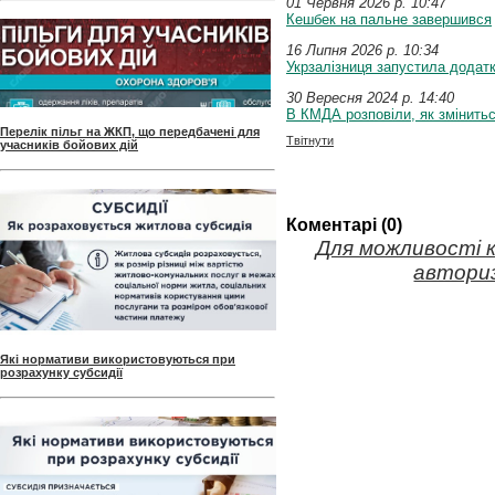
01 Червня 2026 p. 10:47
Кешбек на пальне завершився
16 Липня 2026 p. 10:34
Укрзалізниця запустила додатк
30 Вересня 2024 p. 14:40
В КМДА розповіли, як змінить
Перелік пільг на ЖКП, що передбачені для
Твітнути
учасників бойових дій
Коментарі (0)
Для можливості 
авториз
Які нормативи використовуються при
розрахунку субсидії