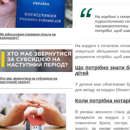
На кордоні з поч
туристичного сез
пасажиропотоку. 
потрібні, щоб шв
Як військовим отримати пільги на
комуналку?
На кордоні з початком літні
очікується збільшення паса
документи потрібні, щоб шви
Що потрібно знати б
дітей
Хто має звернутися за субсидією на
наступний період?
У дитини має обов'язково б
для виїзду за кордон (біоме
Коли потрібна нотарі
В умовах воєнного стану д
виїжджати за кордон у су
повнолітніх брата, сестри,
іншого, за умови наявнос