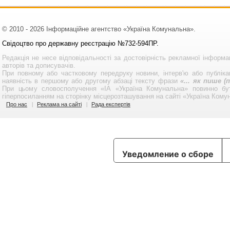
© 2010 - 2026 Інформаційне агентство «Україна Комунальна».
Свідоцтво про державну реєстрацію №732-594ПР.
Редакція не несе відповідальності за достовірність рекламної інформа
авторів та дописувачів.
При повному або частковому передруку новини, інтерв'ю або публікац
наявність в першому або другому абзаці тексту фрази
«... як пише 
При цьому словосполучення «ІА «Україна Комунальна» повинно бу
гіперпосиланням на сторінку місцерозташування на сайті «Україна Кому
Про нас
Реклама на сайті
Рада експертів
Уведомление о сборе