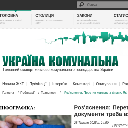
ГОЛОВНА
СТОЛИЦЯ
ЗАКОНИ
СТАТИ
все нове в світі
новини столичного
нововведення
cтатист
ЖКГ
ЖКГ
в законодавстві
інформаці
Головний експерт житлово-комунального господарства України
Новини ЖКГ
Публікації
Інтерв`ю
Коментарі
Опитування
Ра
Головна
/
Публікації
/
Транспорт
/
Роз'яснення: Перетин кордону з дітьми. Які
Роз'яснення: Перет
ІНФОГРАФІКА:
документи треба в
28 Травня 2025 p. 14:50
Друкувати