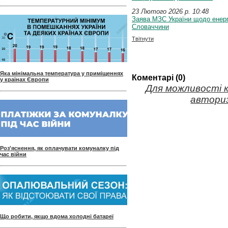
23 Лютого 2026 p. 10:48
Заява МЗС України щодо енерг
Словаччини
Твітнути
Яка мінімальна температура у приміщеннях
Коментарі (0)
у країнах Європи
Для можливості 
авториз
Роз'яснення, як оплачувати комуналку під
час війни
Що робити, якщо вдома холодні батареї