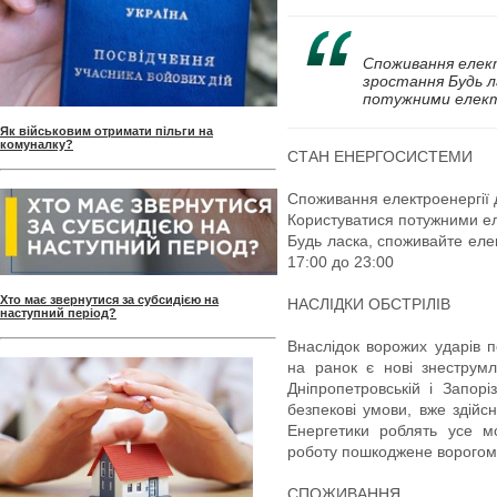
Споживання елек
зростання Будь л
потужними електр
Як військовим отримати пільги на
комуналку?
СТАН ЕНЕРГОСИСТЕМИ
Споживання електроенергії 
Користуватися потужними е
Будь ласка, споживайте еле
17:00 до 23:00
Хто має звернутися за субсидією на
НАСЛІДКИ ОБСТРІЛІВ
наступний період?
Внаслідок ворожих ударів п
на ранок є нові знеструмле
Дніпропетровській і Запорі
безпекові умови, вже здійс
Енергетики роблять усе 
роботу пошкоджене ворогом
СПОЖИВАННЯ