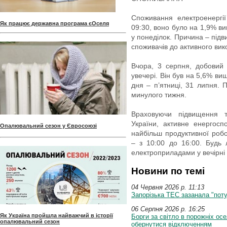
Споживання електроенергії
Як працює державна програма єОселя
09:30, воно було на 1,9% в
у понеділок. Причина – під
споживачів до активного вик
Вчора, 3 серпня, добовий
увечері. Він був на 5,6% в
дня – п’ятниці, 31 липня. 
минулого тижня.
Враховуючи підвищення т
України, активне енергос
Опалювальний сезон у Євросоюзі
найбільш продуктивної роб
– з 10:00 до 16:00. Будь
електроприладами у вечірні 
Новини по темі
04 Червня 2026 p. 11:13
Запорізька ТЕС зазанала "поту
06 Серпня 2026 p. 16:25
Як Україна пройшла найважчий в історії
Борги за світло в порожніх осе
опалювальний сезон
обернутися відключенням