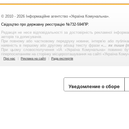
© 2010 - 2026 Інформаційне агентство «Україна Комунальна».
Свідоцтво про державну реєстрацію №732-594ПР.
Редакція не несе відповідальності за достовірність рекламної інформа
авторів та дописувачів.
При повному або частковому передруку новини, інтерв'ю або публікац
наявність в першому або другому абзаці тексту фрази
«... як пише 
При цьому словосполучення «ІА «Україна Комунальна» повинно бу
гіперпосиланням на сторінку місцерозташування на сайті «Україна Кому
Про нас
Реклама на сайті
Рада експертів
Уведомление о сборе