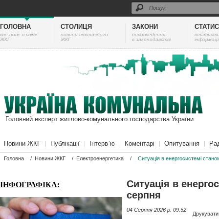
ГОЛОВНА
СТОЛИЦЯ
ЗАКОНИ
СТАТИ
все нове в світі
новини столичного
нововведення
cтатист
ЖКГ
ЖКГ
в законодавстві
інформаці
Головний експерт житлово-комунального господарства України
Новини ЖКГ
Публікації
Інтерв`ю
Коментарі
Опитування
Ра
Головна
/
Новини ЖКГ
/
Електроенергетика
/
Ситуація в енергосистемі стано
Ситуація в енергос
ІНФОГРАФІКА:
серпня
04 Серпня 2026 p. 09:52
Друкувати