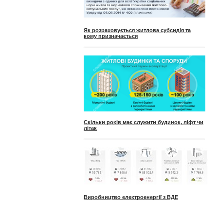
Як розраховується житлова субсидія та
кому призначається
Скільки років має служити будинок, ліфт чи
літак
Виробництво електроенергії з ВДЕ