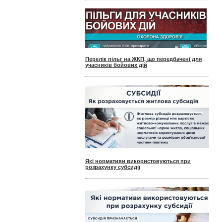
Перелік пільг на ЖКП, що передбачені для
учасників бойових дій
Які нормативи використовуються при
розрахунку субсидії