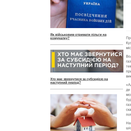
Як військовим отримати пільги на
Пр
комуналку?
Ку
міс
Во
га
те
пр
ви
Хто має звернутися за субсидією на
наступний період?
«А
де
мо
бу
га
ск
по
На
ші