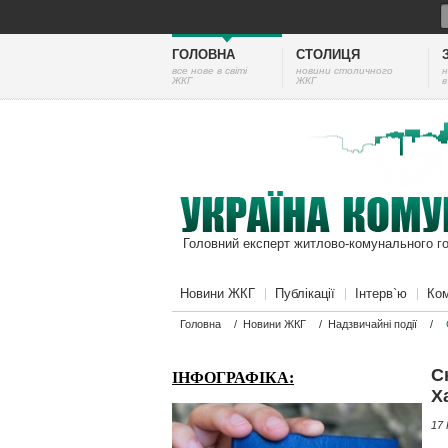
ГОЛОВНА
СТОЛИЦЯ
все нове в світі
новини столичного
н
ЖКГ
ЖКГ
в
Головний експерт житлово-комунального г
Новини ЖКГ
Публікації
Інтерв`ю
Ком
Головна
/
Новини ЖКГ
/
Надзвичайні події
/
С
ІНФОГРАФІКА:
Х
17 