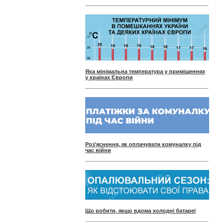
Яка мінімальна температура у приміщеннях
у країнах Європи
Роз'яснення, як оплачувати комуналку під
час війни
Що робити, якщо вдома холодні батареї