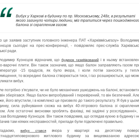
Вибух у Харкові в будинку по пр. Московському, 248г, в результаті
якого загинуло чотири людини, міг трапитися через пошкодженог
балона зі скрапленим газом.
о це заявив заступник головного інженера ПАТ «Харківміськгазу» Володими
знєцов сьогодні на прес-конференції, - повідомляє прес-служба Харківсько
ької ради.
лодимир Кузнєцов відзначив, що
і в ньому встановлен
будинок газифікований
зо-варочні плити. Він також зазначив, що якщо балон заправляють газом пр
мпературі -15 градусів, як було вчора, і коли потім заносять у тепл
иміщення, то всередині балона створюється тиск, і газ розширюється, що мож
кликати вибух.
ле потрібно з'ясувати, чи не було механічних ушкоджень на балоні, встановити
 він зберігався. Якщо балон випробуваний і перевірений, то він безпечний. Але
же, його впустили, і в комплексі це призвело до такого результату. Я був у цьом
динку, сила руйнування схожа на вибух 40-літрового балона зі скраплени
зом. Але остаточні висновки зроблять фахівці, які задіяні у розслідуванні», 
азав Володимир Кузнєцов. Він також повідомив, що оглядав кухню в будинку і н
бачив там ніяких несправностей, прилади були підключені правильно.
гадаємо,
вчора у квартирі на десятому поверс
вибух стався
стнадцятиповерхового житлового будинку за вищевказаною адресою