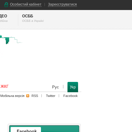
Особистий кабінет
Зареєструватися
ІДЕО
ОСББ
дійна
ОСББ в Україні
к ЖКГ
Рус
Укр
Мобільна версiя
RSS
Twitter
Facebook
Facebook