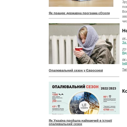
Зр
по
Во
Як працює державна програма єОселя
ав
чи
Н
05 
За 
23 
Від
06 
Інф
Тві
Опалювальний сезон у Євросоюзі
Ко
Як Україна пройшла найважчий в історії
опалювальний сезон