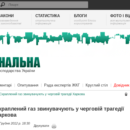
ЗАКОНИ
СТАТИСТИКА
БЛОГИ
ФОТО І В
ововведення
cтатистична
особисті блоги
вся мультиме
 законодавстві
інформація
користувачів
інформація
осподарства України
ентарі
Опитування
Рада експертів ЖКГ
Круглий стіл
Довідни
Скраплений газ звинувачують у черговій трагедії Харкова
краплений газ звинувачують у черговій трагедії
аркова
Грудня 2012 p. 18:30
Друкувати