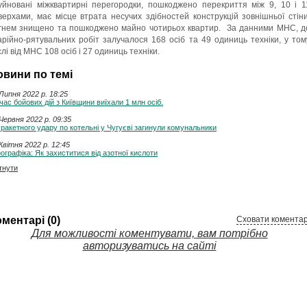
уйновані міжквартирні перегородки, пошкоджено перекриття між 9, 10 і 1
верхами, має місце втрата несучих здібностей конструкцій зовнішньої стіни
гнем знищено та пошкоджено майно чотирьох квартир. За данними МНС, д
арійно-рятувальних робіт залучалося 168 осіб та 49 одиниць техніки, у том
слі від МНС 108 осіб і 27 одиниць техніки.
овини по темі
Липня 2022 p. 18:25
час бойових дій з Київщини виїхали 1 млн осіб.
Червня 2022 p. 09:35
 ракетного удару по котельні у Чугуєві загинули комунальники
Квітня 2022 p. 12:45
ографіка: Як захиститися від азотної кислоти
тнути
ментарі (0)
Сховати коментар
Для можливості коментувати, вам потрібно
авторизуватись на сайті