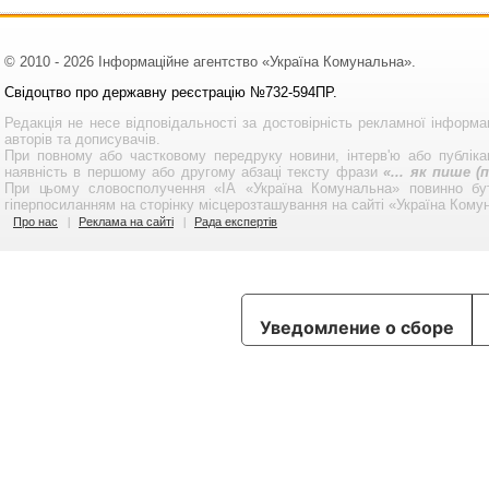
© 2010 - 2026 Інформаційне агентство «Україна Комунальна».
Свідоцтво про державну реєстрацію №732-594ПР.
Редакція не несе відповідальності за достовірність рекламної інформа
авторів та дописувачів.
При повному або частковому передруку новини, інтерв'ю або публікац
наявність в першому або другому абзаці тексту фрази
«... як пише 
При цьому словосполучення «ІА «Україна Комунальна» повинно бу
гіперпосиланням на сторінку місцерозташування на сайті «Україна Кому
Про нас
Реклама на сайті
Рада експертів
Уведомление о сборе