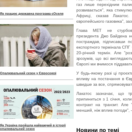
газ лише перехідним пали
розвивається", яка стимулю
Як працює державна програма єОселя
Африці, сказав Лакатос.
європейського газовика", заз
Глава MET не стурбова
президента Джо Байдена н
постраждав, підписавши по
експортного термінала СПГ 
20-річний термін. Але "р
зрозумів, що всі виглядаю
Європі ми вчимося піддават
У будь-якому разі ці проєк
Опалювальний сезон у Євросоюзі
впливу на постачання в Євр
швидше за все, спрямовувати
Лакатос зазначає, що тр
припиниться з 1 січня, коли
контракт на транзит. Але 
менший, ніж вплив погоди", 
Як Україна пройшла найважчий в історії
опалювальний сезон
Новини по темі