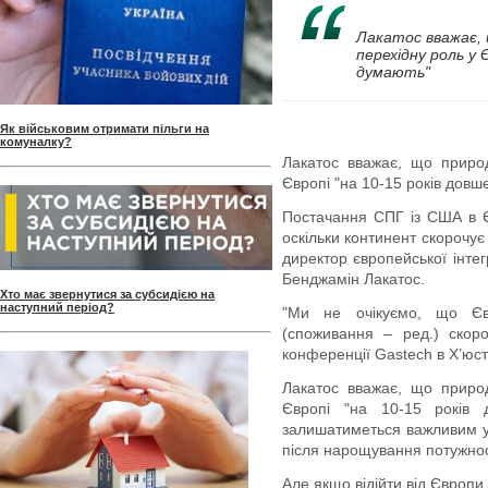
Лакатос вважає, 
перехідну роль у 
думають"
Як військовим отримати пільги на
комуналку?
Лакатос вважає, що природ
Європі "на 10-15 років довш
Постачання СПГ із США в Єв
оскільки континент скорочує
директор європейської інте
Бенджамін Лакатос.
Хто має звернутися за субсидією на
наступний період?
"Ми не очікуємо, що Єв
(споживання – ред.) скор
конференції Gastech в Х’юст
Лакатос вважає, що природ
Європі "на 10-15 років
залишатиметься важливим у 
після нарощування потужнос
Але якщо відійти від Європи