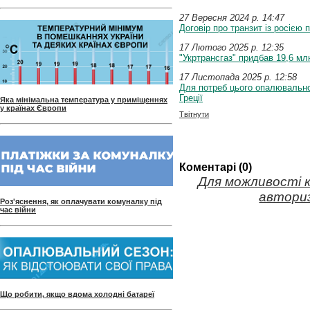
27 Вересня 2024 p. 14:47
Договір про транзит із росією
17 Лютого 2025 p. 12:35
"Укртрансгаз" придбав 19,6 мл
17 Листопада 2025 p. 12:58
Для потреб цього опалювальног
Греції
Яка мінімальна температура у приміщеннях
у країнах Європи
Твітнути
Коментарі (0)
Для можливості 
авториз
Роз'яснення, як оплачувати комуналку під
час війни
Що робити, якщо вдома холодні батареї