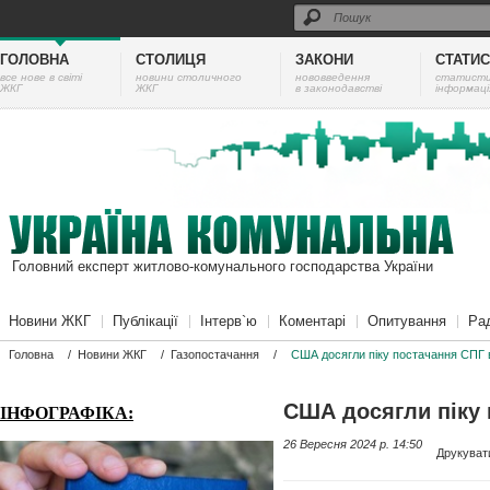
ГОЛОВНА
СТОЛИЦЯ
ЗАКОНИ
СТАТИ
все нове в світі
новини столичного
нововведення
cтатист
ЖКГ
ЖКГ
в законодавстві
інформаці
Головний експерт житлово-комунального господарства України
Новини ЖКГ
Публікації
Інтерв`ю
Коментарі
Опитування
Ра
Головна
/
Новини ЖКГ
/
Газопостачання
/
США досягли піку постачання СПГ 
США досягли піку 
ІНФОГРАФІКА:
26 Вересня 2024 p. 14:50
Друкуват