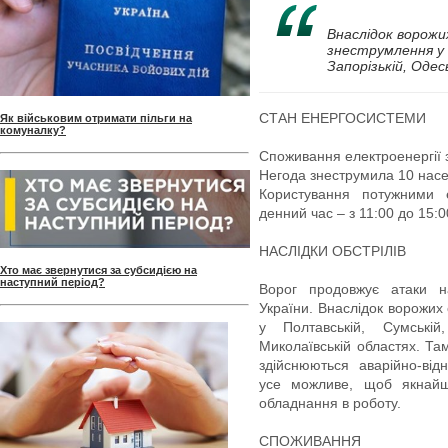
Внаслідок ворожих
знеструмлення у П
Запорізькій, Одес
СТАН ЕНЕРГОСИСТЕМИ
Як військовим отримати пільги на
комуналку?
Споживання електроенергії 
Негода знеструмила 10 насе
Користування потужними 
денний час – з 11:00 до 15:0
НАСЛІДКИ ОБСТРІЛІВ
Хто має звернутися за субсидією на
наступний період?
Ворог продовжує атаки на
України. Внаслідок ворожих 
у Полтавській, Сумській,
Миколаївській областях. Та
здійснюються аварійно-від
усе можливе, щоб якнай
обладнання в роботу.
СПОЖИВАННЯ