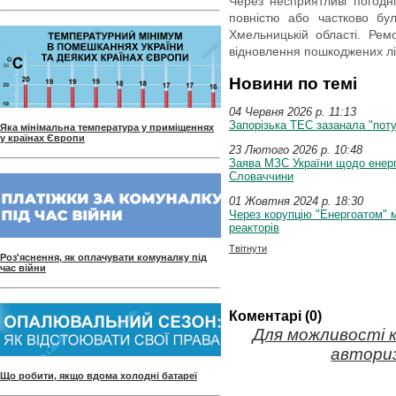
Через несприятливі погодні
повністю або частково бу
Хмельницькій області. Рем
відновлення пошкоджених л
Новини по темі
04 Червня 2026 p. 11:13
Запорізька ТЕС зазанала "поту
Яка мінімальна температура у приміщеннях
у країнах Європи
23 Лютого 2026 p. 10:48
Заява МЗС України щодо енерг
Словаччини
01 Жовтня 2024 p. 18:30
Через корупцію "Енергоатом" 
реакторів
Твітнути
Роз'яснення, як оплачувати комуналку під
час війни
Коментарі (0)
Для можливості 
авториз
Що робити, якщо вдома холодні батареї