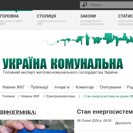
ГОЛОВНА
СТОЛИЦЯ
ЗАКОНИ
СТАТИ
все нове в світі
новини столичного
нововведення
cтатист
ЖКГ
ЖКГ
в законодавстві
інформаці
Головний експерт житлово-комунального господарства України
Новини ЖКГ
Публікації
Інтерв`ю
Коментарі
Опитування
Ра
Головна
/
Новини ЖКГ
/
Електроенергетика
/
Стан енергосистеми на ранок 0
Стан енергосистем
ІНФОГРАФІКА:
08 Липня 2026 p. 09:50
Друкувати