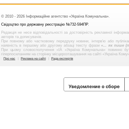
© 2010 - 2026 Інформаційне агентство «Україна Комунальна».
Свідоцтво про державну реєстрацію №732-594ПР.
Редакція не несе відповідальності за достовірність рекламної інформа
авторів та дописувачів.
При повному або частковому передруку новини, інтерв'ю або публікац
наявність в першому або другому абзаці тексту фрази
«... як пише 
При цьому словосполучення «ІА «Україна Комунальна» повинно бу
гіперпосиланням на сторінку місцерозташування на сайті «Україна Кому
Про нас
Реклама на сайті
Рада експертів
Уведомление о сборе