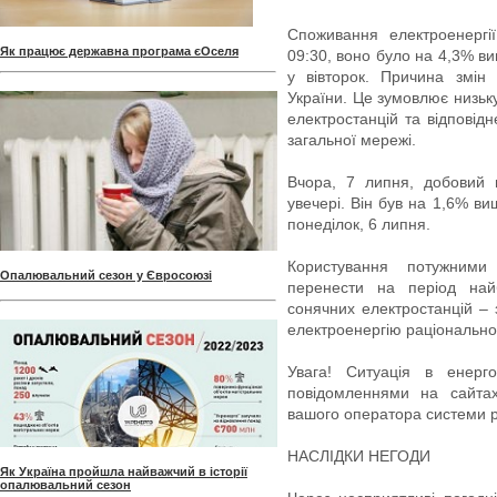
Споживання електроенергі
Як працює державна програма єОселя
09:30, воно було на 4,3% в
у вівторок. Причина змін
України. Це зумовлює низьк
електростанцій та відповід
загальної мережі.
Вчора, 7 липня, добовий 
увечері. Він був на 1,6% в
понеділок, 6 липня.
Користування потужними
Опалювальний сезон у Євросоюзі
перенести на період най
сонячних електростанцій – 
електроенергію раціонально
Увага! Ситуація в енерг
повідомленнями на сайтах
вашого оператора системи р
НАСЛІДКИ НЕГОДИ
Як Україна пройшла найважчий в історії
опалювальний сезон