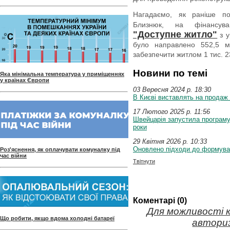
Нага
даємо, як раніше пов
Близнюк, на фінансу
"Доступне житло"
з у
було направлено 552,5 м
забезпечити житлом 1 тис. 23
Новини по темі
Яка мінімальна температура у приміщеннях
у країнах Європи
03 Вересня 2024 p. 18:30
В Києві виставлять на продаж
17 Лютого 2025 p. 11:56
Швейцарія запустила програму
роки
29 Квітня 2026 p. 10:33
Оновлено підходи до формуван
Роз'яснення, як оплачувати комуналку під
час війни
Твітнути
Коментарі (0)
Для можливості 
Що робити, якщо вдома холодні батареї
авториз