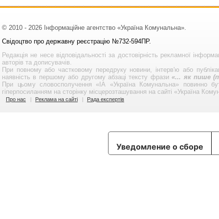
© 2010 - 2026 Інформаційне агентство «Україна Комунальна».
Свідоцтво про державну реєстрацію №732-594ПР.
Редакція не несе відповідальності за достовірність рекламної інформа
авторів та дописувачів.
При повному або частковому передруку новини, інтерв'ю або публікац
наявність в першому або другому абзаці тексту фрази
«... як пише 
При цьому словосполучення «ІА «Україна Комунальна» повинно бу
гіперпосиланням на сторінку місцерозташування на сайті «Україна Кому
Про нас
Реклама на сайті
Рада експертів
Уведомление о сборе