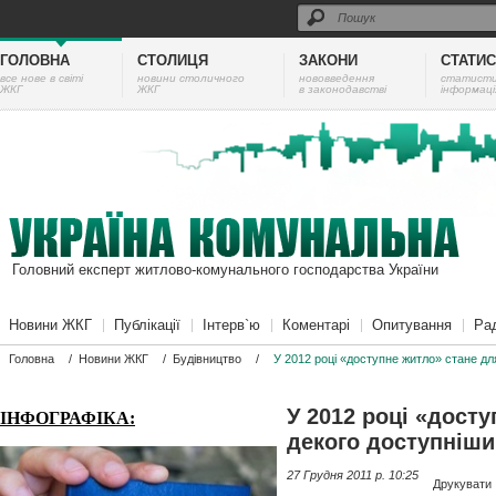
ГОЛОВНА
СТОЛИЦЯ
ЗАКОНИ
СТАТИ
все нове в світі
новини столичного
нововведення
cтатист
ЖКГ
ЖКГ
в законодавстві
інформаці
Головний експерт житлово-комунального господарства України
Новини ЖКГ
Публікації
Інтерв`ю
Коментарі
Опитування
Ра
Головна
/
Новини ЖКГ
/
Будівництво
/
У 2012 році «доступне житло» стане д
У 2012 році «дост
ІНФОГРАФІКА:
декого доступніш
27 Грудня 2011 p. 10:25
Друкувати