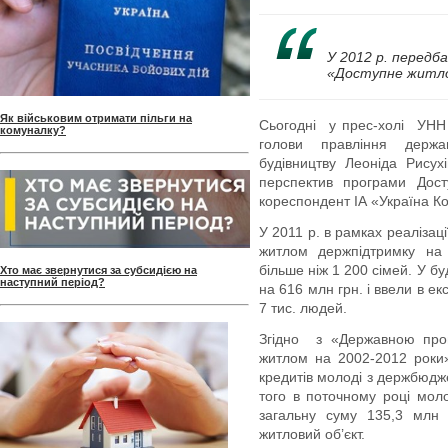
У 2012 р. передб
«Доступне житло»
Як військовим отримати пільги на
Сьогодні у прес-холі УНН
комуналку?
голови правління держ
будівництву Леоніда Рисух
перспектив програми Дост
кореспондент ІА «Україна К
У 2011 р. в рамках реаліза
житлом держпідтримку на 
більше ніж 1 200 сімей. У б
Хто має звернутися за субсидією на
наступний період?
на 616 млн грн. і ввели в е
7 тис. людей.
Згідно з «Державною про
житлом на 2002-2012 роки»
кредитів молоді з держбюдж
того в поточному році мол
загальну суму 135,3 млн 
житловий об’єкт.