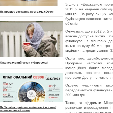
Згідно з «Державною прогр
2011 р. на надання субсид
Як працює державна програма єОселя
млн грн. За рахунок цих ко
будівництво власного житла
об’єктів.
Очікується, що в 2012 р. бл
власне доступне житло. Зо
фінансування пільгових д
житло на суму 60 млн грн..
виділити на кредитування 3
Окрім того, держбюджетом
Опалювальний сезон у Євросоюзі
Програми часткової комп
комерційних банків моло
дозволить повністю пога
програми Доступне житло, я
Окремо учасниками зах
передбачається фінансуван
200 млн грн.
Також, за підтримки Мінр
розпочати впровадження ін
Як Україна пройшла найважчий в історії
опалювальний сезон
для проведення реконструкці