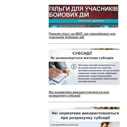
Перелік пільг на ЖКП, що передбачені для
учасників бойових дій
Які нормативи використовуються при
розрахунку субсидії