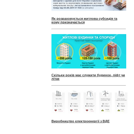
Як розраховується житлова субсидія та
кому призначається
Скільки років має служити будинок, ліфт чи
літак
Виробництво електроенергії з ВДЕ