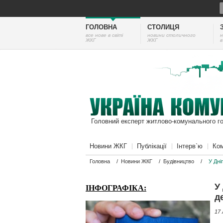
ГОЛОВНА
СТОЛИЦЯ
все нове в світі
новини столичного
н
ЖКГ
ЖКГ
в
Головний експерт житлово-комунального г
Новини ЖКГ
Публікації
Інтерв`ю
Ком
Головна
/
Новини ЖКГ
/
Будівництво
/
У Дні
У
ІНФОГРАФІКА:
д
17 