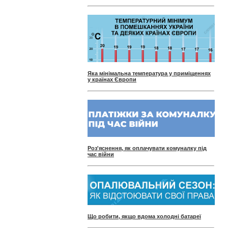
Яка мінімальна температура у приміщеннях
у країнах Європи
Роз'яснення, як оплачувати комуналку під
час війни
Що робити, якщо вдома холодні батареї