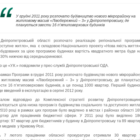
У грудні 2011 року розпочато будівництво нового мікрорайону на
житловому масиві «Лівобережний – 3» у Дніпропетровську, де
планується звести 16 п’ятиповерхових будинків
Дніпропетровській області розпочато реалізацію регіональної програм
оступне житло», яка є складовою Національного проекту «Нова якість життя»
збудованих за цією програмою будинках вартість квадратного метра буде н
-30% нижчою від середньоринкової.
о це «У.К.» повідомили у прес-службі Дніпропетровської ОДА.
рамках Програми в грудні 2011 року розпочато будівництво нового мікрорайон
 житловому масиві «Лівобережний – 3» у Дніпропетровську, де плануєтьс
ести 16 п’ятиповерхових будинків, а це понад 1000 квартир. Перший будино
де введений в експлуатацію в серпні 2012 року.
галом відповідно до Комплексної стратегії розвитку Дніпропетровщин
алізується ціла низка програм із будівництва соціального та доступного житла
2010 році в рамках цих програм було виділено в містах і районах області 16
артир для працівників бюджетної сфери. У 2011 році було виділено 18
артир: 97 квартир для бюджетників у будинку в Дніпропетровську та 89 кварти
я медиків у Кривому Розі.
7 лютого працівники обласної прокуратури отримали 30 квартир 