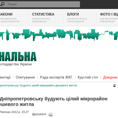
ЗАКОНИ
СТАТИСТИКА
БЛОГИ
ФОТО І В
ововведення
cтатистична
особисті блоги
вся мультиме
 законодавстві
інформація
користувачів
інформація
осподарства України
ентарі
Опитування
Рада експертів ЖКГ
Круглий стіл
Довідни
пропетровську будують цілий мікрорайон дешевого житла
 Дніпропетровську будують цілий мікрорайон
ешевого житла
Лютого 2012 p. 15:27
Друкувати