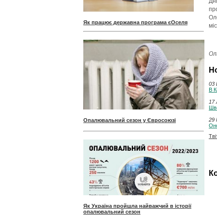
Дн
пр
Ол
Як працює державна програма єОселя
мі
Ол
Н
03 
В К
17 
Шве
29 
Опалювальний сезон у Євросоюзі
Оно
Тві
Ко
Як Україна пройшла найважчий в історії
опалювальний сезон