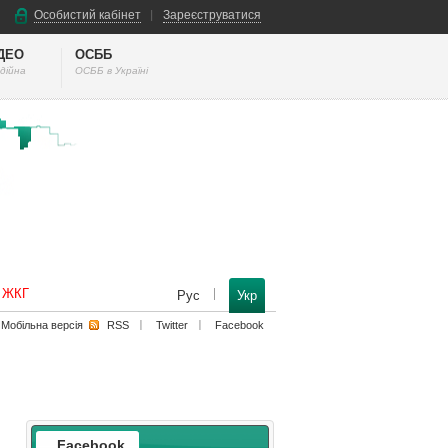
Особистий кабінет
Зареєструватися
ІДЕО
ОСББ
дійна
ОСББ в Україні
к ЖКГ
Рус
Укр
Мобільна версiя
RSS
Twitter
Facebook
Facebook