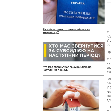
Як військовим отримати пільги на
У 
комуналку?
«Д
У 
20
Пр
У 
на
Хто має звернутися за субсидією на
зв
наступний період?
бу
За
ре
У 
кв
кв
дл
А 