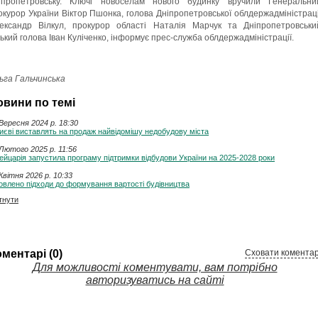
іпропетровську. Ключі новоселам нового будинку вручили Генеральни
окурор України Віктор Пшонка, голова Дніпропетровської облдержадміністраці
ександр Вілкул, прокурор області Наталія Марчук та Дніпропетровськи
ський голова Іван Куліченко, інформує прес-служба облдержадміністрації.
ьга Гальчинська
овини по темі
Вересня 2024 p. 18:30
иєві виставлять на продаж найвідомішу недобудову міста
Лютого 2025 p. 11:56
йцарія запустила програму підтримки відбудови України на 2025-2028 роки
Квітня 2026 p. 10:33
влено підходи до формування вартості будівництва
тнути
ментарі (0)
Сховати коментар
Для можливості коментувати, вам потрібно
авторизуватись на сайті