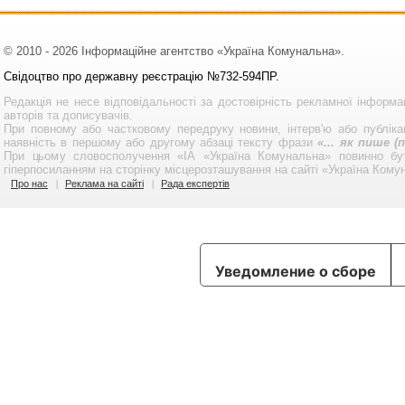
© 2010 - 2026 Інформаційне агентство «Україна Комунальна».
Свідоцтво про державну реєстрацію №732-594ПР.
Редакція не несе відповідальності за достовірність рекламної інформа
авторів та дописувачів.
При повному або частковому передруку новини, інтерв'ю або публікац
наявність в першому або другому абзаці тексту фрази
«... як пише 
При цьому словосполучення «ІА «Україна Комунальна» повинно бу
гіперпосиланням на сторінку місцерозташування на сайті «Україна Кому
Про нас
Реклама на сайті
Рада експертів
Уведомление о сборе