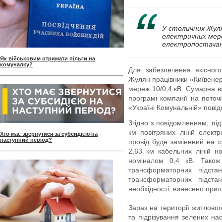
У столичних Жул
електричних мере
електропостачан
Як військовим отримати пільги на
комуналку?
Для забезпечення якісног
Жулян працівники «Київенер
мереж 10/0,4 кВ. Сумарна ва
програмі компанії на поточ
«Україні Комунальній» пові
Згідно з повідомленням, під
км повітряних ліній елект
Хто має звернутися за субсидією на
наступний період?
провід буде замінений на с
2,63 км кабельних ліній н
номіналом 0,4 кВ. Також
трансформаторних підста
трансформаторних підстан
необхідності, винесено прил
Зараз на території житлово
та підрізування зелених на