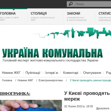
ГОЛОВНА
СТОЛИЦЯ
ЗАКОНИ
СТАТИ
все нове в світі
новини столичного
нововведення
cтатист
ЖКГ
ЖКГ
в законодавстві
інформаці
Головний експерт житлово-комунального господарства України
Новини ЖКГ
Публікації
Інтерв`ю
Коментарі
Опитування
Ра
Головна
/
Новини ЖКГ
/
Електроенергетика
/
У Києві проводять реконструкці
У Києві проводять
ІНФОГРАФІКА:
мереж
02 Липня 2015 p. 18:35
Друкувати