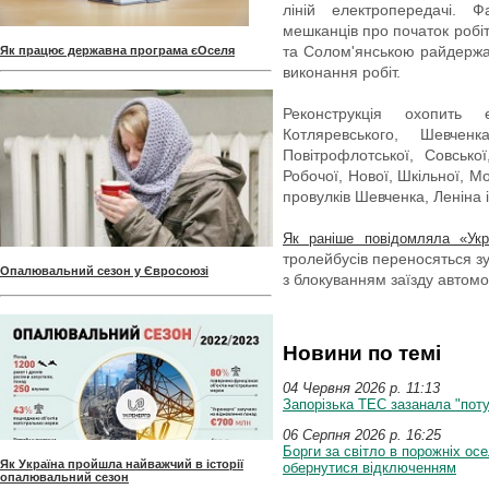
ліній електропередачі. Ф
мешканців про початок робі
та Солом'янською райдержад
Як працює державна програма єОселя
виконання робіт.
Реконструкція охопить 
Котляревського, Шевченк
Повітрофлотської, Совсько
Робочої, Нової, Шкільної, М
провулків Шевченка, Леніна 
Як раніше повідомляла «Укр
тролейбусів переносяться з
Опалювальний сезон у Євросоюзі
з блокуванням заїзду автомо
Новини по темі
04 Червня 2026 p. 11:13
Запорізька ТЕС зазанала "поту
06 Серпня 2026 p. 16:25
Борги за світло в порожніх осе
Як Україна пройшла найважчий в історії
обернутися відключенням
опалювальний сезон