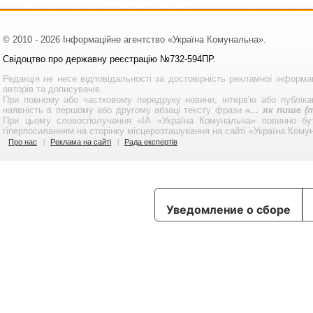
© 2010 - 2026 Інформаційне агентство «Україна Комунальна».
Свідоцтво про державну реєстрацію №732-594ПР.
Редакція не несе відповідальності за достовірність рекламної інформа
авторів та дописувачів.
При повному або частковому передруку новини, інтерв'ю або публікац
наявність в першому або другому абзаці тексту фрази
«... як пише 
При цьому словосполучення «ІА «Україна Комунальна» повинно бу
гіперпосиланням на сторінку місцерозташування на сайті «Україна Кому
Про нас
Реклама на сайті
Рада експертів
Уведомление о сборе