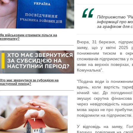
Підприємство "Рі
інформації про м
за графіком для с
Як військовим отримати пільги на
комуналку?
Вчора, 31 березня, підпри
заяву, що у квітні 2025 
пониженим тиском в окре
споживачів підприємства у пе
живе на верхніх поверхах, 
Комунальна".
Хто має звернутися за субсидією на
"Подача води із пониженим
наступний період?
вдень, коли вартість тари
нічний час. До погодинно
змушує скрутна фінансова 
через невідповідність наших
мова зараз не про прибутки
повідомили на підприємстві.
У відповідь на заяву, Го
Карауш, повідомив на своїй