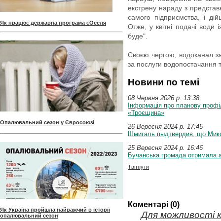
екстрену нараду з представ
самого підприємства, і ді
Як працює державна програма єОселя
Отже, у квітні подачі води
буде".
Своєю чергою, водоканал за
за послуги водопостачання 
Новини по темі
08 Червня 2026 p. 13:38
Інформація про планову проф
«Троєщина»
Опалювальний сезон у Євросоюзі
26 Вересня 2024 p. 17:45
Шмигаль пыдтвердив, що Микол
25 Вересня 2024 p. 16:46
Бучанська громада отримала 
Твітнути
Коментарі (0)
Як Україна пройшла найважчий в історії
Для можливості 
опалювальний сезон