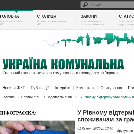
ГОЛОВНА
СТОЛИЦЯ
ЗАКОНИ
СТАТИ
все нове в світі
новини столичного
нововведення
cтатист
ЖКГ
ЖКГ
в законодавстві
інформаці
Головний експерт житлово-комунального господарства України
Новини ЖКГ
Публікації
Інтерв`ю
Коментарі
Опитування
Ра
Головна
/
Новини ЖКГ
/
Водопостачання
/
У Рівному відтермінували подачу 
У Рівному відтерм
ІНФОГРАФІКА:
споживачам за гр
01 Квітня 2025 p. 13:40
Друкувати