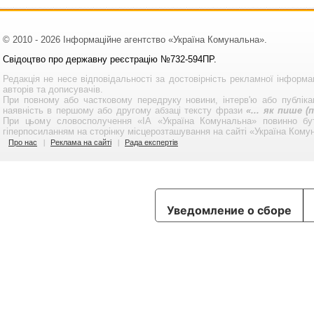
© 2010 - 2026 Інформаційне агентство «Україна Комунальна».
Свідоцтво про державну реєстрацію №732-594ПР.
Редакція не несе відповідальності за достовірність рекламної інформа
авторів та дописувачів.
При повному або частковому передруку новини, інтерв'ю або публікац
наявність в першому або другому абзаці тексту фрази
«... як пише 
При цьому словосполучення «ІА «Україна Комунальна» повинно бу
гіперпосиланням на сторінку місцерозташування на сайті «Україна Кому
Про нас
Реклама на сайті
Рада експертів
Уведомление о сборе