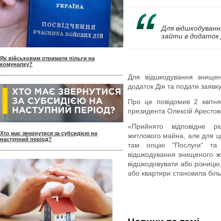
Для відшкодуван
зайти в додаток 
Як військовим отримати пільги на
комуналку?
Для відшкодування знищен
додаток Дія та подати заявк
Про це повідомив 2 квітн
президента Олексій Арестов
«Прийнято відповідне р
Хто має звернутися за субсидією на
житлового майна, але для ць
наступний період?
там опцію "Послуги“ та
відшкодування знищеного ж
відшкодовувати або різниц
або квартири становила більш