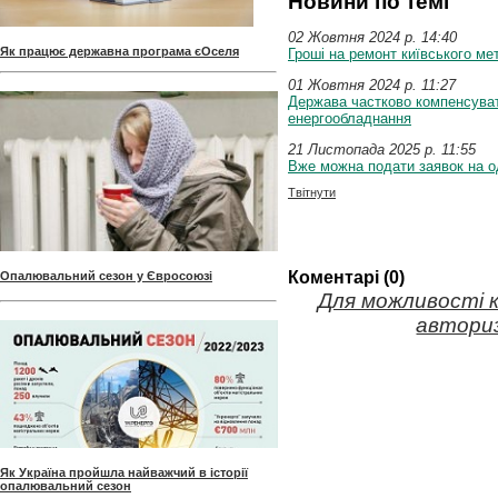
Новини по темі
02 Жовтня 2024 p. 14:40
Як працює державна програма єОселя
Гроші на ремонт київського ме
01 Жовтня 2024 p. 11:27
Держава частково компенсувати
енергообладнання
21 Листопада 2025 p. 11:55
Вже можна подати заявок на о
Твітнути
Коментарі (0)
Опалювальний сезон у Євросоюзі
Для можливості 
авториз
Як Україна пройшла найважчий в історії
опалювальний сезон