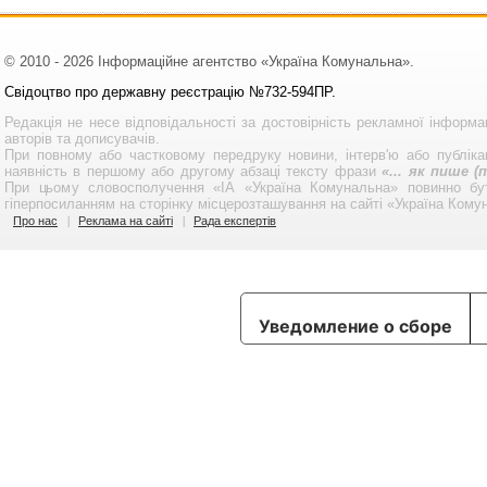
© 2010 - 2026 Інформаційне агентство «Україна Комунальна».
Свідоцтво про державну реєстрацію №732-594ПР.
Редакція не несе відповідальності за достовірність рекламної інформа
авторів та дописувачів.
При повному або частковому передруку новини, інтерв'ю або публікац
наявність в першому або другому абзаці тексту фрази
«... як пише 
При цьому словосполучення «ІА «Україна Комунальна» повинно бу
гіперпосиланням на сторінку місцерозташування на сайті «Україна Кому
Про нас
Реклама на сайті
Рада експертів
Уведомление о сборе