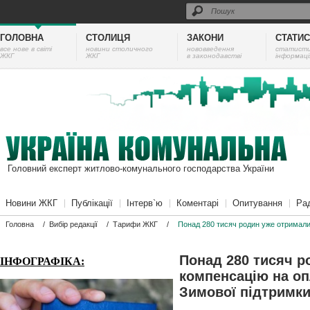
ГОЛОВНА
СТОЛИЦЯ
ЗАКОНИ
СТАТИ
все нове в світі
новини столичного
нововведення
cтатист
ЖКГ
ЖКГ
в законодавстві
інформаці
Головний експерт житлово-комунального господарства України
Новини ЖКГ
Публікації
Інтерв`ю
Коментарі
Опитування
Ра
Головна
/
Вибір редакції
/
Тарифи ЖКГ
/
Понад 280 тисяч родин уже отримали
Понад 280 тисяч р
ІНФОГРАФІКА:
компенсацію на оп
Зимової підтримк