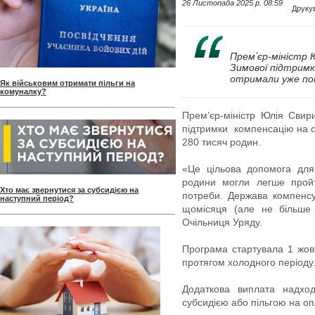
26 Листопада 2025 p. 08:59
Друку
Премʼєр-міністр 
Зимової підтримк
отримали уже пон
Як військовим отримати пільги на
комуналку?
Премʼєр-міністр Юлія Сви
підтримки компенсацію на о
280 тисяч родин.
«Це цільова допомога для
родини могли легше пройт
Хто має звернутися за субсидією на
потреби. Держава компенсу
наступний період?
щомісяця (але не більше 
Очільниця Уряду.
Програма стартувала 1 жов
протягом холодного періоду
Додаткова виплата надхо
субсидією або пільгою на о