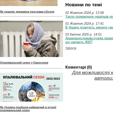
Новини по темі
Як працює державна програма єОселя
02 Жовтня 2024 p. 13:58
Yasno попередили українців п
01 Жовтня 2024 p. 17:41
В Україні планують змінити ум
03 Квітня 2025 p. 14:51
Держпродспоживслужба провел
що надають ЖКП
Твітнути
Опалювальний сезон у Євросоюзі
Коментарі (0)
Для можливості 
авториз
Як Україна пройшла найважчий в історії
опалювальний сезон