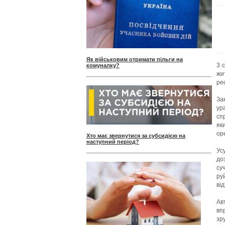
Як військовим отримати пільги на
3 
комуналку?
жи
ре
За
ур
сп
як
ор
Хто має звернутися за субсидією на
наступний період?
Ус
до
су
ру
від
Ав
вп
зр