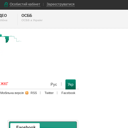
Особистий кабінет
Зареєструватися
ІДЕО
ОСББ
дійна
ОСББ в Україні
к ЖКГ
Рус
Укр
Мобільна версiя
RSS
Twitter
Facebook
Facebook