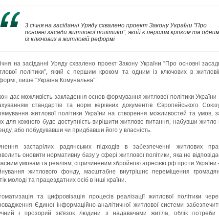
3 січня на засіданні Уряду схвалено проект Закону України ”Про
основні засади житлової політики”, який є першим кроком та одни
із ключових в житловій реформі
січня на засіданні Уряду схвалено проект Закону України ”Про основні засад
тлової політики”, який є першим кроком та одним із ключових в житлові
формі, пише "Україна Комунальна".
кон дає можливість закладення основ формування житлової політики України 
ахуванням стандартів та норм керівних документів Європейського Союзу
рямування житлової політики України на створення можливостей та умов, з
их для кожного буде доступність вирішити житлове питання, набувши житло 
енду, або побудувавши чи придбавши його у власність.
унення застарілих радянських підходів в забезпеченні житлових пра
зволить оновити нормативну базу у сфері житлової політики, яка не відповіда
часним умовам та реаліям, спричиненим збройною агресією рф проти України 
йнування житлового фонду, масштабне внутрішнє переміщення громадян
тік молоді та працездатних осіб в інші країни.
томатизація та цифровізація процесів реалізації житлової політики чере
ровадження Єдиної інформаційно-аналітичної житлової системи забезпечит
учний і прозорий зв'язок людини з надавачами житла, облік потреби 