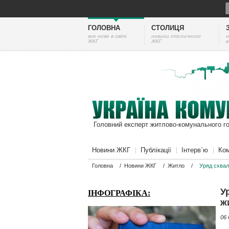
ГОЛОВНА
СТОЛИЦЯ
все нове в світі
новини столичного
н
ЖКГ
ЖКГ
в
Головний експерт житлово-комунального г
Новини ЖКГ
Публікації
Інтерв`ю
Ком
Головна
/
Новини ЖКГ
/
Житло
/
Уряд схвал
У
ІНФОГРАФІКА:
ж
06 