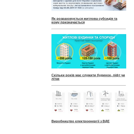
Як розраховується житлова субсидія та
кому призначається
Скільки років має служити будинок, ліфт чи
літак
Виробництво електроенергії з ВДЕ