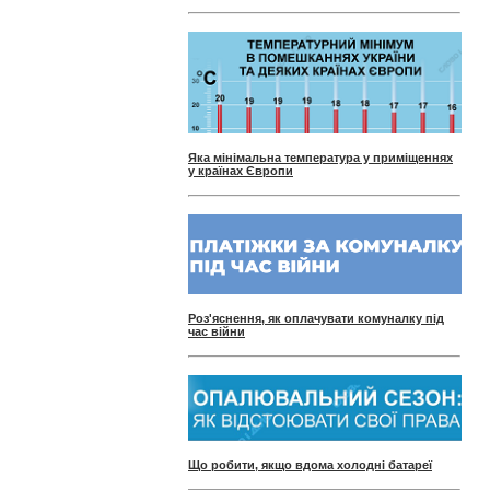
Яка мінімальна температура у приміщеннях
у країнах Європи
Роз'яснення, як оплачувати комуналку під
час війни
Що робити, якщо вдома холодні батареї