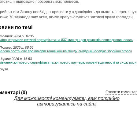
позиції і відповідно прозорість всіх процесів.
прийняттям Закону необхідно привести у відповідність до нього та переглянут
изько 70 законодавчих актів, якими врегульовуються житлові права громадян.
овини по темі
Жовтня 2024 p. 10:35
аїнці отримали житлові сертифікати на 837 млн грн для ремонтів пошкоджених осель
Лютого 2025 p. 08:56
алено постанову про використання коштів Фонду ліквідації наслідків збройної агресії
Червня 2026 p. 16:53
івняння житлового сертифіката та житлового ваучера: головні відмінності та схожі риси
тнути
ментарі (0)
Сховати коментар
Для можливості коментувати, вам потрібно
авторизуватись на сайті