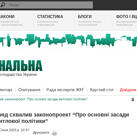
ЗАКОНИ
СТАТИСТИКА
БЛОГИ
ФОТО І В
ововведення
cтатистична
особисті блоги
вся мультиме
 законодавстві
інформація
користувачів
інформація
осподарства України
ентарі
Опитування
Рада експертів ЖКГ
Круглий стіл
Довідни
ив законопроект “Про основні засади житлової політики”
ряд схвалив законопроект “Про основні засади
итлової політики”
Січня 2025 p. 10:37
Друкувати