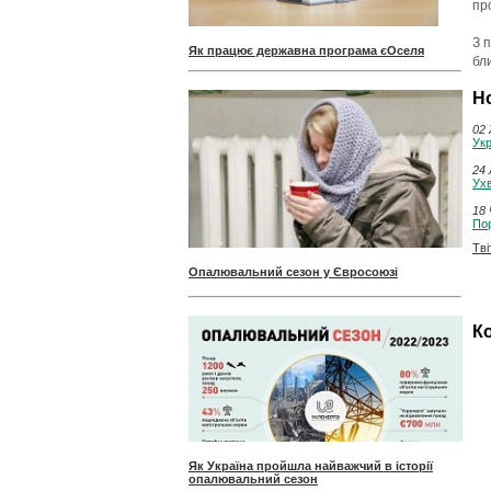
про
З 
Як працює державна програма єОселя
бл
Н
02 
Укр
24 
Ухв
18 
Пор
Тві
Опалювальний сезон у Євросоюзі
Ко
Як Україна пройшла найважчий в історії
опалювальний сезон