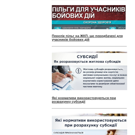
Перелік пільг на ЖКП, що передбачені для
учасників бойових дій
Які нормативи використовуються при
розрахунку субсидії