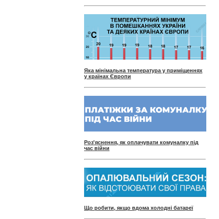
Яка мінімальна температура у приміщеннях
у країнах Європи
Роз'яснення, як оплачувати комуналку під
час війни
Що робити, якщо вдома холодні батареї