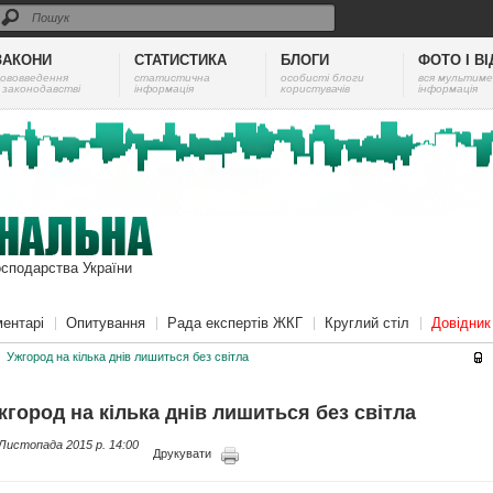
ЗАКОНИ
СТАТИСТИКА
БЛОГИ
ФОТО І В
ововведення
cтатистична
особисті блоги
вся мультиме
 законодавстві
інформація
користувачів
інформація
осподарства України
ентарі
Опитування
Рада експертів ЖКГ
Круглий стіл
Довідни
Ужгород на кілька днів лишиться без світла
жгород на кілька днів лишиться без світла
Листопада 2015 p. 14:00
Друкувати