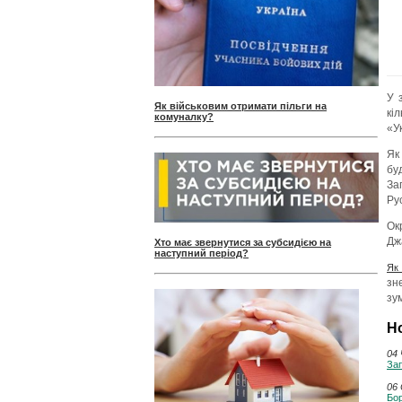
У 
Як військовим отримати пільги на
кі
комуналку?
«У
Як
бу
За
Ру
Ок
Дж
Хто має звернутися за субсидією на
наступний період?
Як
зн
зу
Н
04 
Зап
06 
Бор