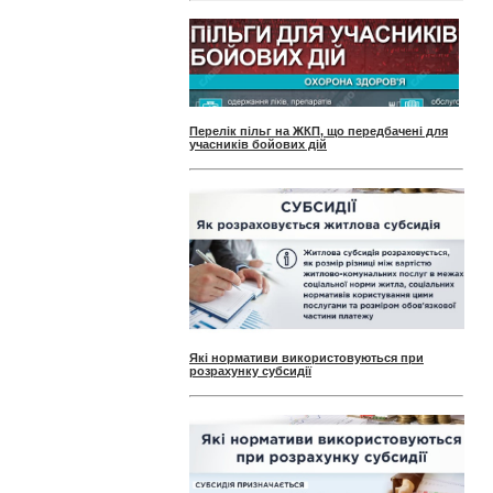
Перелік пільг на ЖКП, що передбачені для
учасників бойових дій
Які нормативи використовуються при
розрахунку субсидії