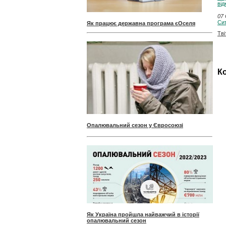
ві
07 
Сит
Як працює державна програма єОселя
Тві
Ко
Опалювальний сезон у Євросоюзі
Як Україна пройшла найважчий в історії
опалювальний сезон