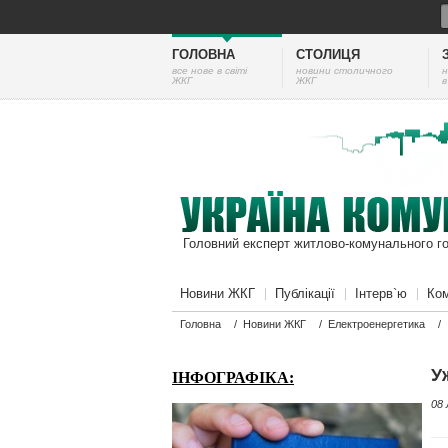
ГОЛОВНА
СТОЛИЦЯ
все нове в світі
новини столичного
н
ЖКГ
ЖКГ
в
Головний експерт житлово-комунального г
Новини ЖКГ
Публікації
Інтерв`ю
Ком
Головна
/
Новини ЖКГ
/
Електроенергетика
/
У
ІНФОГРАФІКА:
08 