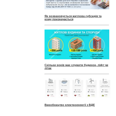
Як розраховується житлова субсидія та
кому призначається
Скільки років має служити будинок, ліфт чи
літак
Виробництво електроенергії з ВДЕ