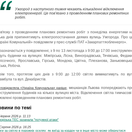
Ужгород з наступного тижня чекають кількаденні відключення
електроенергії. Це пов’язано з проведенням планових ремонтних
робіт.
зв'язку з проведенням планових ремонтних робіт з понеділка енергетики н
лька днів припинятимуть електропостачання деяких вулиць Ужгорода. Про ц
країні Комунальній» повідомили у прес-службі ПАТ «Закарпаттяобленерго».
 зазначається у повідомленні, з 9 по 13 листопада з 9:00 до 17:00 знеструмлен
дуть будинки на вулицях: Міжгірська, Лісна, Виноградівська, Тячівська, Федаки
пісочного, Ярославська, Гірська, Мондока, Цвітна, Плеханова, Заньковецька
ська, Робоча.
рім того, протягом цих днів з 9:00 до 12:00 світло вимикатимуть по вул
амбула та вул. Декабристів.
, мешканців Львова попереджають пр
 повідомляла «Україна Комунальна» раніше
еструмлення будинків на кількох вулицях міста. Відключення світла тимчасові 
мовлені проведенням планових ремонтних робіт.
овини по темі
Червня 2026 p. 11:13
орізька ТЕС зазанала "потужної атаки"
Серпня 2026 p. 16:25
ги за світло в порожніх оселях: як виїзд за кордон чи в інше місто може обернутися