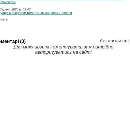
дключенням
Серпня 2026 p. 09:48
уація в енергосистемі станом на ранок 7 серпня
тнути
ментарі (0)
Сховати коментар
Для можливості коментувати, вам потрібно
авторизуватись на сайті