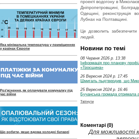
проекті водогону в Миколаєв
Дніпропетровщині, Болград
Одещині, реконструкція в
Лубнах на Полтавщині.
Це дозволить забезпечити
людей.
Яка мінімальна температура у приміщеннях
Новини по темі
у країнах Європи
08 Червня 2026 p. 13:38
Інформація про планову проф
«Троєщина»
26 Вересня 2024 p. 17:45
Шмигаль пыдтвердив, що Микол
25 Вересня 2024 p. 16:46
Роз'яснення, як оплачувати комуналку під
Бучанська громада отримала 
час війни
Твітнути
Коментарі (0)
Для можливості 
Що робити, якщо вдома холодні батареї
авториз