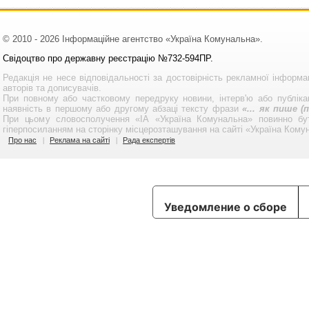
© 2010 - 2026 Інформаційне агентство «Україна Комунальна».
Свідоцтво про державну реєстрацію №732-594ПР.
Редакція не несе відповідальності за достовірність рекламної інформа
авторів та дописувачів.
При повному або частковому передруку новини, інтерв'ю або публікац
наявність в першому або другому абзаці тексту фрази
«... як пише 
При цьому словосполучення «ІА «Україна Комунальна» повинно бу
гіперпосиланням на сторінку місцерозташування на сайті «Україна Кому
Про нас
Реклама на сайті
Рада експертів
Уведомление о сборе