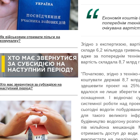
Економія коштів 
попереднім техні
очікувана вартіс
Як військовим отримати пільги на
комуналку?
Згідно з експертизою, варт
складе 6,2 мільярда гривен
адже за попереднім технік
вартість складала 8,7 млрд 
“Початково, згідно з технік
коштувати державі 8,7 млр
Хто має звернутися за субсидією на
здешевити проект на 25%.
наступний період?
вдалося не лише зберегти к
оснащення. І водночас су
системної роботи над прое
сьогодні водогін побудова
для такого великого інфр
будівництво водогону розпоч
пів мільйона мешканців
отримають доступ до води.
використати на реалізацію 