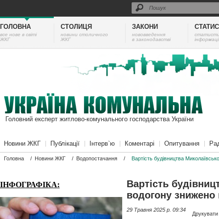
ГОЛОВНА
СТОЛИЦЯ
ЗАКОНИ
СТАТИ
все нове в світі
новини столичного
нововведення
cтатист
ЖКГ
ЖКГ
в законодавстві
інформаці
Головний експерт житлово-комунального господарства України
Новини ЖКГ
Публікації
Інтерв`ю
Коментарі
Опитування
Ра
Головна
/
Новини ЖКГ
/
Водопостачання
/
Вартість будівництва Миколаївсько
Вартість будівниц
ІНФОГРАФІКА:
водогону знижено 
29 Травня 2025 p. 09:34
Друкувати