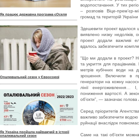
водопостачання. У тих регі
– розповів Віце-премʼєр-м
Як працює державна програма єОселя
громад та територій України
Здешевити проект вдалося ш
виявлено низку недоліків, 
проект додали важливі е
вдалось забезпечити комплек
“Що ми додали в проект? Но
та укриття для працівників
метрів кубічних води на 
зрошення. Включили в про
Опалювальний сезон у Євросоюзі
генератори на кожну насосн
лінії енергоживлення… 
пониження вартості. А зеко
об’єкти”, — зазначає голова
Серед пріоритетів Агентств
важливо забезпечити водою т
руйнації внаслідок повнома
Як Україна пройшла найважчий в історії
Саме на такі об’єкти можн
опалювальний сезон