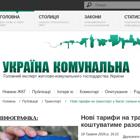
ГОЛОВНА
СТОЛИЦЯ
ЗАКОНИ
СТАТИ
все нове в світі
новини столичного
нововведення
cтатист
ЖКГ
ЖКГ
в законодавстві
інформаці
Головний експерт житлово-комунального господарства України
Новини ЖКГ
Публікації
Інтерв`ю
Коментарі
Опитування
Ра
Головна
/
Публікації
/
Транспорт
/
Нові тарифи на транспорт у Києві: скільки
Нові тарифи на тра
ІНФОГРАФІКА:
коштуватиме разов
18 Травня 2026 p. 16:21
Друкувати