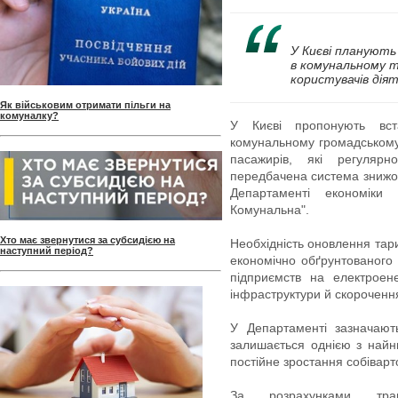
У Києві планують
в комунальному т
користувачів дія
Як військовим отримати пільги на
комуналку?
У Києві пропонують вст
комунальному громадському 
пасажирів, які регулярн
передбачена система знижок
Департаменті економіки
Комунальна".
Хто має звернутися за субсидією на
Необхідність оновлення тар
наступний період?
економічно обґрунтованого 
підприємств на електроен
інфраструктури й скороченн
У Департаменті зазначают
залишається однією з найн
постійне зростання собіварт
За розрахунками тран