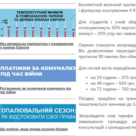
Безлімітний місячний проїз
і фунікулер коштуватиме 4 8
Для студентів і учнів збе
сплачуватимуть 50% вартості 
канікул – 25% (під час навча
Яка мінімальна температура у приміщеннях
Окремо планують запровади
у країнах Європи
Він дозволятиме пересіда
протягом 90 хвилин без обм
Для гостей міста передбачені
на 24 години – 375 грн
на 48 годин – 563 грн;
Роз'яснення, як оплачувати комуналку під
на 72 години – 750 грн
час війни
Поїздки, придбані на тра
лишатимуться чинними до 14
Запровадити нові тарифи 
завершення процедур ре
консультацій з громадськіст
Що робити, якщо вдома холодні батареї