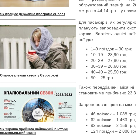
обґрунтований тариф на 20
метро та 44,14 грн – у наз
Як працює державна програма єОселя
Для пасажирів, які регуляр
планують запровадити сист
картки. Вартість однієї по
поїздок:
1–9 поїздок – 30 грн;
10–19 – 28,90 грн;
20–29 – 27,80 грн;
30–39 – 26,60 грн;
40–49 – 25,50 грн;
Опалювальний сезон у Євросоюзі
50 – 25 грн.
Також передбачені місячні п
становитиме приблизно 23,3
Запропоновані ціни на місячн
46 поїздок – 1 088 грн;
62 поїздки – 1 463 грн;
92 поїздки – 2 156 грн;
Як Україна пройшла найважчий в історії
124 поїздки – 2 888 гр
опалювальний сезон