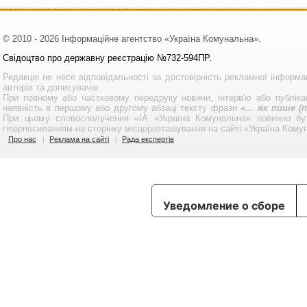
© 2010 - 2026 Інформаційне агентство «Україна Комунальна».
Свідоцтво про державну реєстрацію №732-594ПР.
Редакція не несе відповідальності за достовірність рекламної інформа
авторів та дописувачів.
При повному або частковому передруку новини, інтерв'ю або публікац
наявність в першому або другому абзаці тексту фрази
«... як пише 
При цьому словосполучення «ІА «Україна Комунальна» повинно бу
гіперпосиланням на сторінку місцерозташування на сайті «Україна Кому
Про нас
Реклама на сайті
Рада експертів
Уведомление о сборе