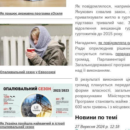
Як повідомлялося, наприкі
Янукович схвалив закон,
Як працює державна програма єОселя
приватизувати житло в гур
підставах тривалий час.
відселення мешканців гу
гуртожитків до 2015 року.
Нагадаємо,
як повідомляла р
Ради оприлюднив рішенн
стосуються питань
передач
громад. Парламентарії
Загальнодержавної програми
над її виконанням.
Опалювальний сезон у Євросоюзі
В результаті виконання ці
громад планується передат
форми власності, загал
розрахунками Міністерс
Програми становить майже 1
600 млн гривень і з місцеви
Новини по темі
Як Україна пройшла найважчий в історії
27 Вересня 2024 p. 12:18
опалювальний сезон