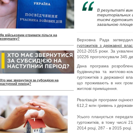
В результаті вик
територіальних 
тисячі гуртожитк
загальною площею
Як військовим отримати пільги на
комуналку?
Верховна Рада затверди
гуртожитків з державної влас
2012-2015 роки. За ухвален
10226 проголосували 345 де
Дана програма розроблена
будівництва та житлово-ко
гуртожитків з державної вла
Хто має звернутися за субсидією на
що проживають в них гром
наступний період?
житлові приміщення.
Реалізація програми оцінюєт
612,2 млн гривень з державн
Усього планується передати
гуртожитків, в тому числі 2
2014 році, 287 - в 2015 році.