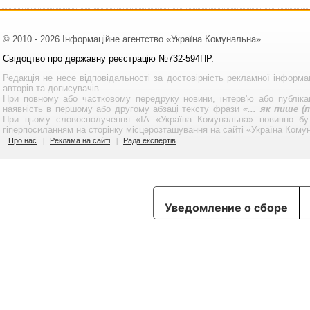
© 2010 - 2026 Інформаційне агентство «Україна Комунальна».
Свідоцтво про державну реєстрацію №732-594ПР.
Редакція не несе відповідальності за достовірність рекламної інформа
авторів та дописувачів.
При повному або частковому передруку новини, інтерв'ю або публікац
наявність в першому або другому абзаці тексту фрази
«... як пише 
При цьому словосполучення «ІА «Україна Комунальна» повинно бу
гіперпосиланням на сторінку місцерозташування на сайті «Україна Кому
Про нас
Реклама на сайті
Рада експертів
Уведомление о сборе