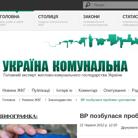
ГОЛОВНА
СТОЛИЦЯ
ЗАКОНИ
СТАТИ
все нове в світі
новини столичного
нововведення
cтатист
ЖКГ
ЖКГ
в законодавстві
інформаці
Головний експерт житлово-комунального господарства України
Новини ЖКГ
Публікації
Інтерв`ю
Коментарі
Опитування
Ра
Головна
/
Новини ЖКГ
/
Законодавство
/
ВР позбулася проблем гуртожитків
ВР позбулася проб
ІНФОГРАФІКА:
21 Червня 2012 p. 12:20
Друкувати