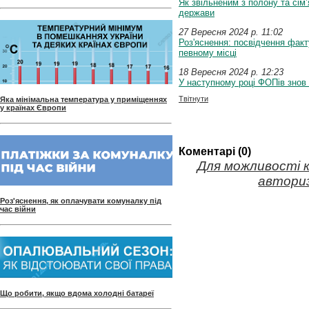
Як звільненим з полону та сім
держави
27 Вересня 2024 p. 11:02
Роз'яснення: посвідчення факт
певному місці
18 Вересня 2024 p. 12:23
У наступному році ФОПів знов
Твітнути
Яка мінімальна температура у приміщеннях
у країнах Європи
Коментарі (0)
Для можливості 
авториз
Роз'яснення, як оплачувати комуналку під
час війни
Що робити, якщо вдома холодні батареї