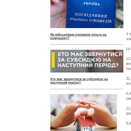
З 
Як військовим отримати пільги на
комуналку?
зо
Ці
11
ви
пр
32
Хто має звернутися за субсидією на
наступний період?
по
6,
сім
23
гр
9,8