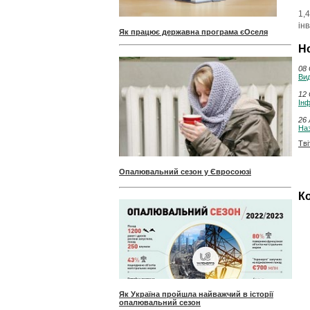
1,
ін
Як працює державна програма єОселя
Н
08 
Вид
12 
Інф
26 
Наз
Тві
Опалювальний сезон у Євросоюзі
Ко
Як Україна пройшла найважчий в історії
опалювальний сезон