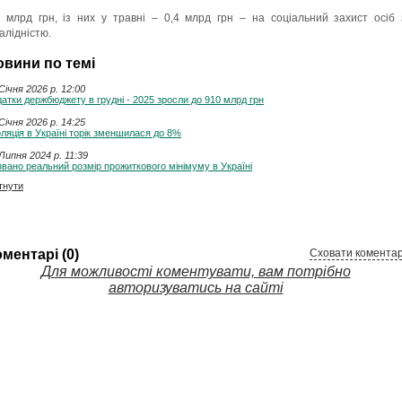
4 млрд грн, із них у травні – 0,4 млрд грн – на соціальний захист осіб 
валідністю.
овини по темі
Січня 2026 p. 12:00
атки держбюджету в грудні - 2025 зросли до 910 млрд грн
Січня 2026 p. 14:25
ляція в Україні торік зменшилася до 8%
Липня 2024 p. 11:39
вано реальний розмір прожиткового мінімуму в Україні
тнути
ментарі (0)
Сховати коментар
Для можливості коментувати, вам потрібно
авторизуватись на сайті