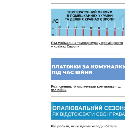
Яка мінімальна температура у приміщеннях
у країнах Європи
Роз'яснення, як оплачувати комуналку під
час війни
Що робити, якщо вдома холодні батареї