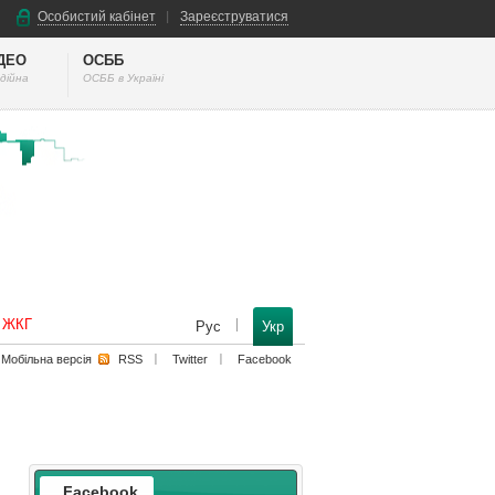
Особистий кабінет
Зареєструватися
ІДЕО
ОСББ
дійна
ОСББ в Україні
к ЖКГ
Рус
Укр
Мобільна версiя
RSS
Twitter
Facebook
Facebook