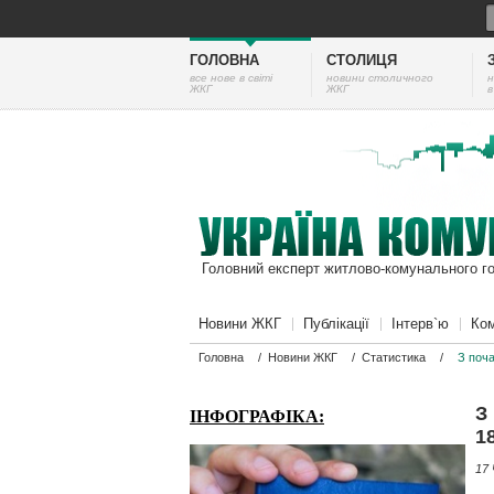
ГОЛОВНА
СТОЛИЦЯ
все нове в світі
новини столичного
н
ЖКГ
ЖКГ
в
Головний експерт житлово-комунального г
Новини ЖКГ
Публікації
Інтерв`ю
Ком
Головна
/
Новини ЖКГ
/
Статистика
/
З поча
З
ІНФОГРАФІКА:
1
17 