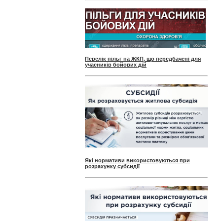
Перелік пільг на ЖКП, що передбачені для
учасників бойових дій
Які нормативи використовуються при
розрахунку субсидії