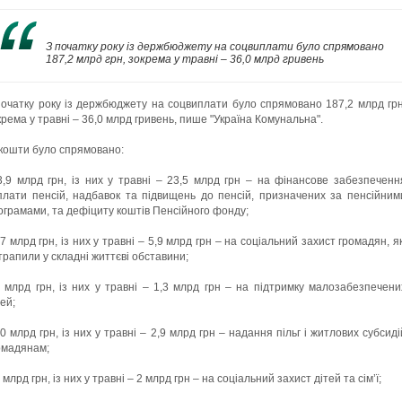
З початку року із держбюджету на соцвиплати було спрямовано
187,2 млрд грн, зокрема у травні – 36,0 млрд гривень
початку року із держбюджету на соцвиплати було спрямовано 187,2 млрд грн
крема у травні – 36,0 млрд гривень, пише "Україна Комунальна".
 кошти було спрямовано:
3,9 млрд грн, із них у травні ‒ 23,5 млрд грн – на фінансове забезпеченн
плати пенсій, надбавок та підвищень до пенсій, призначених за пенсійним
ограмами, та дефіциту коштів Пенсійного фонду;
,7 млрд грн, із них у травні – 5,9 млрд грн – на соціальний захист громадян, як
трапили у складні життєві обставини;
4 млрд грн, із них у травні – 1,3 млрд грн – на підтримку малозабезпечени
ей;
,0 млрд грн, із них у травні – 2,9 млрд грн – надання пільг і житлових субсиді
омадянам;
 млрд грн, із них у травні – 2 млрд грн – на соціальний захист дітей та сім’ї;