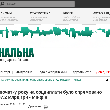
ЗАКОНИ
СТАТИСТИКА
БЛОГИ
ФОТО І В
ововведення
cтатистична
особисті блоги
вся мультиме
 законодавстві
інформація
користувачів
інформація
осподарства України
ентарі
Опитування
Рада експертів ЖКГ
Круглий стіл
Довідни
тку року на соцвиплати було спрямовано 187,2 млрд грн - Мінфін
 початку року на соцвиплати було спрямовано
87,2 млрд грн - Мінфін
Червня 2024 p. 11:20
Друкувати