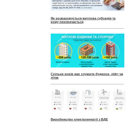
Як розраховується житлова субсидія та
кому призначається
Скільки років має служити будинок, ліфт чи
літак
Виробництво електроенергії з ВДЕ