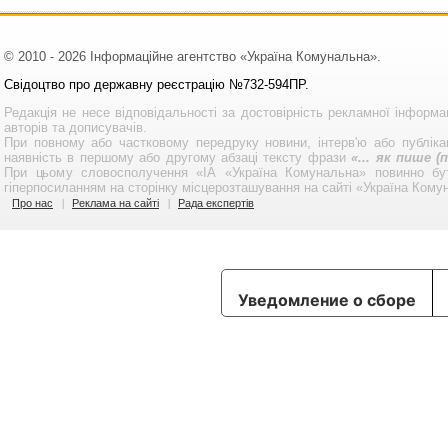
© 2010 - 2026 Інформаційне агентство «Україна Комунальна».
Свідоцтво про державну реєстрацію №732-594ПР.
Редакція не несе відповідальності за достовірність рекламної інформа
авторів та дописувачів.
При повному або частковому передруку новини, інтерв'ю або публікац
наявність в першому або другому абзаці тексту фрази
«... як пише 
При цьому словосполучення «ІА «Україна Комунальна» повинно бу
гіперпосиланням на сторінку місцерозташування на сайті «Україна Кому
Про нас
Реклама на сайті
Рада експертів
Уведомление о сборе