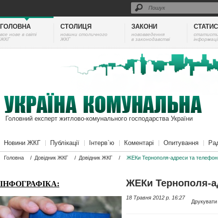
ГОЛОВНА
СТОЛИЦЯ
ЗАКОНИ
СТАТИ
все нове в світі
новини столичного
нововведення
cтатист
ЖКГ
ЖКГ
в законодавстві
інформаці
Головний експерт житлово-комунального господарства України
Новини ЖКГ
Публікації
Інтерв`ю
Коментарі
Опитування
Ра
Головна
/
Довідник ЖКГ
/
Довідник ЖКГ
/
ЖЕКи Тернополя-адреси та телефон
ЖЕКи Тернополя-а
ІНФОГРАФІКА:
18 Травня 2012 p. 16:27
Друкувати