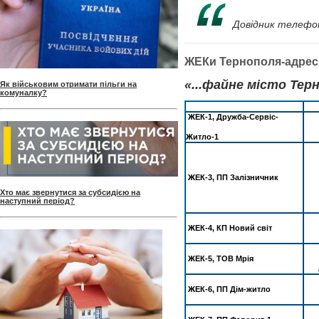
Довідник телефон
ЖЕКи Тернополя-адрес
«...файне місто Терн
Як військовим отримати пільги на
комуналку?
ЖЕК-1, Дружба-Сервіс-
Житло-1
ЖЕК-3, ПП Залізничник
Хто має звернутися за субсидією на
наступний період?
ЖЕК-4, КП Новий світ
ЖЕК-5, ТОВ Мрія
ЖЕК-6, ПП Дім-житло