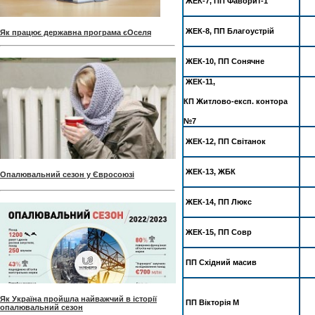
ЖЕК-7, ПП Фаворит-1
ЖЕК-8, ПП Благоустрій
Як працює державна програма єОселя
ЖЕК-10, ПП Сонячне
ЖЕК-11,
КП Житлово-експ. контора
№7
ЖЕК-12, ПП Світанок
ЖЕК-13, ЖБК
Опалювальний сезон у Євросоюзі
ЖЕК-14, ПП Люкс
ЖЕК-15, ПП Совр
ПП Східний масив
Як Україна пройшла найважчий в історії
ПП Вікторія М
опалювальний сезон