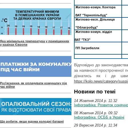
Житлово-комун. Контора
ВАТ "Тернопільбуд"
Житлово-експ. Дільниця
"Облагробуд"
Житлово-комун. відділ
ВАТ "ТКЗ"
Яка мінімальна температура у приміщеннях
у країнах Європи
ПП Загребелля
Відповідно до законодавств
за наявності простроченої п
дізнатись як і де шви
https://kolo.news/category/susp
Роз'яснення, як оплачувати комуналку під
час війни
Новини по темі
14 Жовтня 2014 p. 11:32
Інфографіка: Розвиток сонячно
08 Жовтня 2014 p. 09:32
Інфографіка: ОСББ в Україні
Що робити, якщо вдома холодні батареї
29 Вересня 2014 p. 11:34