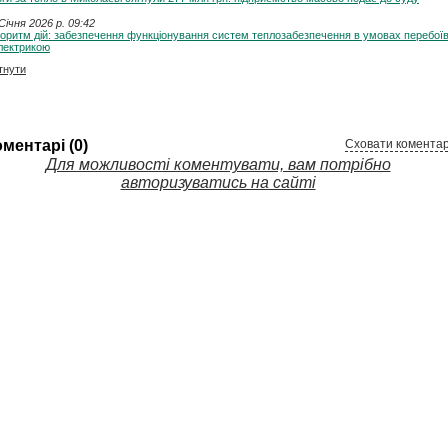
Січня 2026 p. 09:42
оритм дій: забезпечення функціонування систем теплозабезпечення в умовах перебої
лектрикою
тнути
ментарі (0)
Сховати коментар
Для можливості коментувати, вам потрібно
авторизуватись на сайті