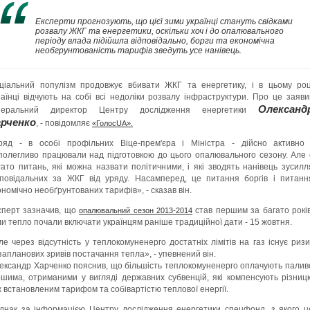
Експерти прогнозують, що цієї зими українці стануть свідками
розвалу ЖКГ та енергетики, оскільки хоч і до опалювального
періоду влада підійшла відповідально, борги та економічна
необгрунтованість тарифів зведуть усе нанівець.
ціальний популізм продовжує вбивати ЖКГ та енергетику, і в цьому роц
раїнці відчують на собі всі недоліки розвалу інфраструктури. Про це заяви
Олександ
неральний директор Центру дослідження енергетики
арченко
, - повідомляє
«ГолосUA».
ряд - в особі профільних Віце-прем'єра і Міністра - дійсно активно 
полегливо працювали над підготовкою до цього опалювального сезону. Але 
гато питань, які можна назвати політичними, і які зводять нанівець зусилл
дповідальних за ЖКГ від уряду. Насамперед, це питання боргів і питанн
ономічно необґрунтованих тарифів», - сказав він.
сперт зазначив, що
став першим за багато років
опалювальний сезон 2013-2014
ли тепло почали включати українцям раніше традиційної дати - 15 жовтня.
ле через відсутність у теплокомуненерго достатніх лімітів на газ існує ризи
запланових зривів постачання тепла», - упевнений він.
ександр Харченко пояснив, що більшість теплокомуненерго оплачують палив
ошима, отриманими у вигляді державних субвенцій, які компенсують різниц
ж встановленим тарифом та собівартістю теплової енергії.
днак за інформацією Центру дослідження енергетики спецфонд, з якого ц