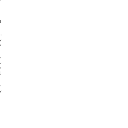
1
ю
у
е
и
о
»
і
е
у