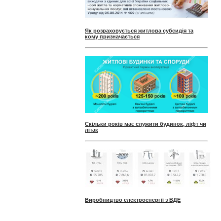
Як розраховується житлова субсидія та
кому призначається
Скільки років має служити будинок, ліфт чи
літак
Виробництво електроенергії з ВДЕ