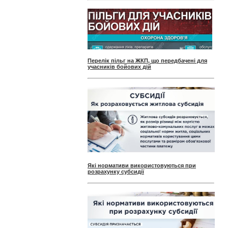
Перелік пільг на ЖКП, що передбачені для
учасників бойових дій
Які нормативи використовуються при
розрахунку субсидії