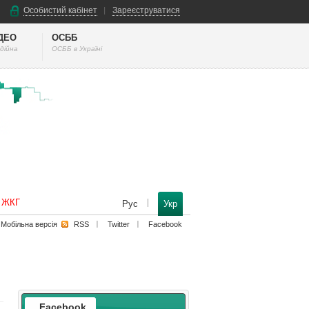
Особистий кабінет
Зареєструватися
ІДЕО
ОСББ
дійна
ОСББ в Україні
к ЖКГ
Рус
Укр
Мобільна версiя
RSS
Twitter
Facebook
Facebook