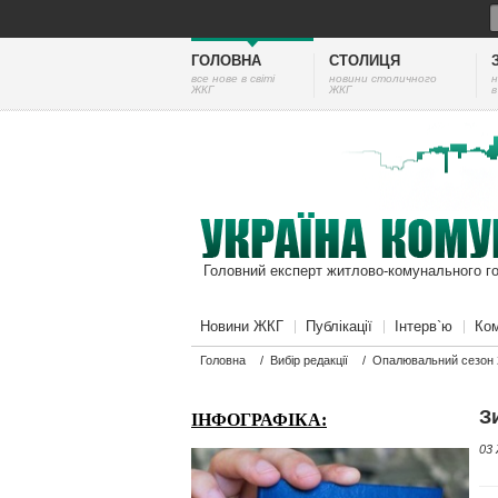
ГОЛОВНА
СТОЛИЦЯ
все нове в світі
новини столичного
н
ЖКГ
ЖКГ
в
Головний експерт житлово-комунального г
Новини ЖКГ
Публікації
Інтерв`ю
Ком
Головна
/
Вибір редакції
/
Опалювальний сезон 
З
ІНФОГРАФІКА:
03 