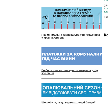
09 
Алг
з е
Тві
Ко
Яка мінімальна температура у приміщеннях
у країнах Європи
Роз'яснення, як оплачувати комуналку під
час війни
Що робити, якщо вдома холодні батареї