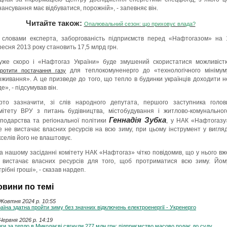
нансування має відбуватися, порожній», - запевняє він.
Читайте також:
Опалювальний сезон: що приховує влада?
 словами експерта, заборгованість підприємств перед «Нафтогазом» на 
ресня 2013 року становить 17,5 млрд грн.
уже скоро і «Нафтогаз України» буде змушений скористатися можливіст
для теплокомуненерго до «технологічного мінімум
оротити постачання газу
оживання». А це призведе до того, що тепло в будинки українців доходити н
е», - підсумував він.
рто зазначити, зі слів народного депутата, першого заступника голов
мітету ВРУ з питань будівництва, містобудування і житлово-комунальног
Геннадія Зубка
сподарства та регіональної політики
, у НАК «Нафтогазу
е не вистачає власних ресурсів на всю зиму, при цьому інструмент у вигляд
кселів його не влаштовує.
а нашому засіданні комітету НАК «Нафтогаз» чітко повідомив, що у нього вж
 вистачає власних ресурсів для того, щоб протриматися всю зиму. Йом
рібні гроші», - сказав нардеп.
овини по темі
Жовтня 2024 p. 10:55
аїна здатна пройти зиму без значних відключень електроенергії - Укренерго
Червня 2026 p. 14:19
ги за тепло в Миколаєві сягнули 277 млн грн: підприємство масово подає до суду