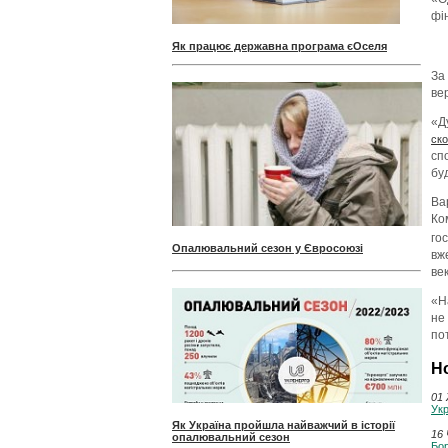
фі
Як працює державна програма єОселя
За
ве
«Д
ск
сп
буд
Ва
Ко
го
Опалювальний сезон у Євросоюзі
вж
ве
«Н
не
пот
Н
01 
Укр
Як Україна пройшла найважчий в історії
16 
опалювальний сезон
Бор