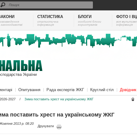
ЗАКОНИ
СТАТИСТИКА
БЛОГИ
ФОТО І В
ововведення
cтатистична
особисті блоги
вся мультиме
 законодавстві
інформація
користувачів
інформація
осподарства України
ентарі
Опитування
Рада експертів ЖКГ
Круглий стіл
Довідни
2026-2027
/
Зима поставить хрест на українському ЖКГ
има поставить хрест на українському ЖКГ
Жовтня 2013 p. 08:20
Друкувати