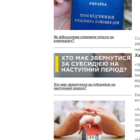
Як військовим отримати пільги на
Со
комуналку?
ук
ге
Х
«У
на
ба
ві
Хто має звернутися за субсидією на
ек
наступний період?
Ек
ко
«А
по
Ол
гр
мі
«О