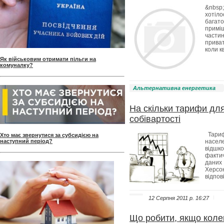
&nbsp;
хотіло
багато
приміщ
частин
приват
коли к
Як військовим отримати пільги на
комуналку?
Альтернативна енергетика
На скільки тарифи дл
собівартості
Тариф
Хто має звернутися за субсидією на
наступний період?
насел
відшк
фактич
даних 
Херсон
відпов
12 Серпня 2011 p. 16:27
Що робити, якщо коле