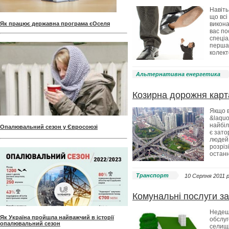
Навіть
що всі
Як працює державна програма єОселя
викона
вас по
спеціа
перша 
колект
Альтернативна енергетика
Козирна дорожня карта
Якщо в
&laquo
найбіл
Опалювальний сезон у Євросоюзі
є зато
людей 
розріз
останн
Транспорт
10 Серпня 2011 p
Комунальні послуги за
Недеше
Як Україна пройшла найважчий в історії
обслуг
опалювальний сезон
селищі