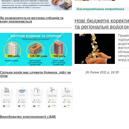
Альтернативна енергетика
Як розраховується житлова субсидія та
Нові бюджетні коректи
кому призначається
та регіональні водого
Приміт
підґру
додатк
вчител
збільш
сягнул
млрд г
Скільки років має служити будинок, ліфт чи
26 Липня 2011 p. 16:30
літак
Виробництво електроенергії з ВДЕ