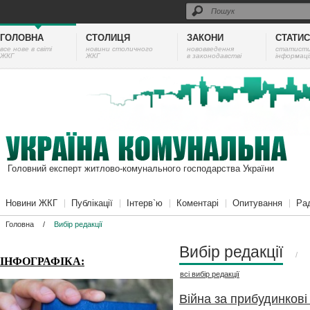
ГОЛОВНА
СТОЛИЦЯ
ЗАКОНИ
СТАТИ
все нове в світі
новини столичного
нововведення
cтатист
ЖКГ
ЖКГ
в законодавстві
інформаці
Головний експерт житлово-комунального господарства України
Новини ЖКГ
Публікації
Інтерв`ю
Коментарі
Опитування
Ра
Головна
/
Вибір редакції
Вибір редакції
/
ІНФОГРАФІКА:
всі
вибір редакції
Війна за прибудинкові