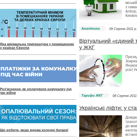
міські
з гама
&nbsp;
Києвом
Аналітика
09 Серпня 2011 p.
Віртуальний «єдиний 
Яка мінімальна температура у приміщеннях
у ЖКГ
у країнах Європи
Прези
Зокрем
Януков
усієї У
Роз'яснення, як оплачувати комуналку під
час війни
Тарифи ЖКГ
08 Серпня 2011 
Українські ліфти: у ст
Довідк
трансп
до вим
експлу
Що робити, якщо вдома холодні батареї
встан