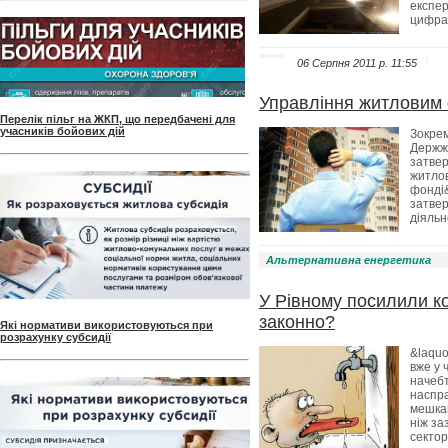
експер
цифрах
06 Серпня 2011 p. 11:55
Управління житловим 
Перелік пільг на ЖКП, що передбачені для
учасників бойових дій
Зокрем
Держж
затве
житлов
фонді&
затве
діяльн
Альтернативна енергетика
У Рівному посилили ко
законно?
Які нормативи використовуються при
розрахунку субсидії
&laquo
вже у 
начебт
наспра
мешкан
ніж за
сектор