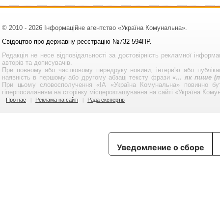
© 2010 - 2026 Інформаційне агентство «Україна Комунальна».
Свідоцтво про державну реєстрацію №732-594ПР.
Редакція не несе відповідальності за достовірність рекламної інформа
авторів та дописувачів.
При повному або частковому передруку новини, інтерв'ю або публікац
наявність в першому або другому абзаці тексту фрази
«... як пише 
При цьому словосполучення «ІА «Україна Комунальна» повинно бу
гіперпосиланням на сторінку місцерозташування на сайті «Україна Кому
Про нас
Реклама на сайті
Рада експертів
Уведомление о сборе