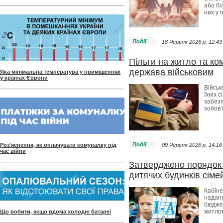
або бі
них у 
Події
18 Червня 2026 p. 12:43
Пільги на житло та ко
держава військовим
Яка мінімальна температура у приміщеннях
у країнах Європи
Військ
їхніх 
забез
зобов’
Події
Роз'яснення, як оплачувати комуналку під
09 Червня 2026 p. 14:16
час війни
Затверджено порядок 
дитячих будинків сіме
Кабіне
наданн
бюдже
житлом
Що робити, якщо вдома холодні батареї