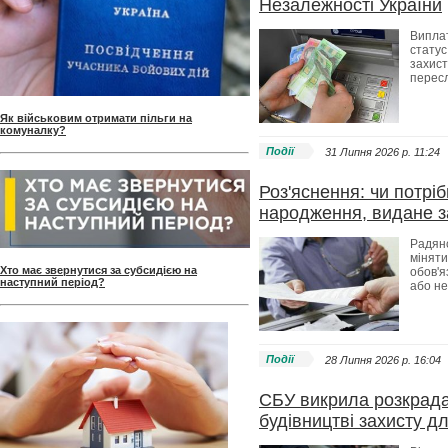
Незалежності України
Випла
статус
захист
пересл
Як військовим отримати пільги на
комуналку?
Події
31 Липня 2026 p. 11:24
Роз'яснення: чи потрі
народження, видане з
Радянс
міняти
Хто має звернутися за субсидією на
обов'я
наступний період?
або не
Події
28 Липня 2026 p. 16:04
СБУ викрила розкрада
будівництві захисту д