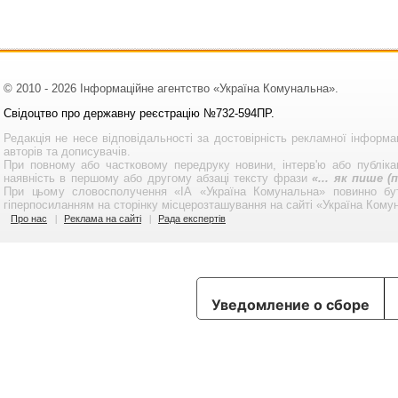
© 2010 - 2026 Інформаційне агентство «Україна Комунальна».
Свідоцтво про державну реєстрацію №732-594ПР.
Редакція не несе відповідальності за достовірність рекламної інформа
авторів та дописувачів.
При повному або частковому передруку новини, інтерв'ю або публікац
наявність в першому або другому абзаці тексту фрази
«... як пише 
При цьому словосполучення «ІА «Україна Комунальна» повинно бу
гіперпосиланням на сторінку місцерозташування на сайті «Україна Кому
Про нас
Реклама на сайті
Рада експертів
Уведомление о сборе