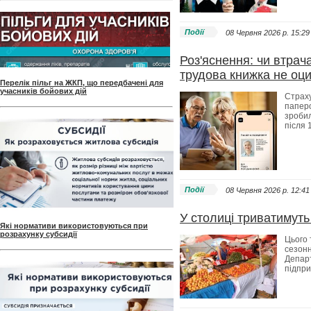
Події
08 Червня 2026 p. 15:29
Роз'яснення: чи втрач
трудова книжка не оц
Перелік пільг на ЖКП, що передбачені для
учасників бойових дій
Страху
паперо
зробил
після 
Події
08 Червня 2026 p. 12:41
У столиці триватимуть
Які нормативи використовуються при
розрахунку субсидії
Цього 
сезонн
Департ
підпр