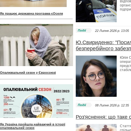
Відпов
органі
підпри
Як працює державна програма єОселя
Події
22 Липня 2026 p. 13:05
Ю.Свириденко: "Поси
безперебійного забез
Юлія С
опера
предс
стабіл
Опалювальний сезон у Євросоюзі
Події
08 Липня 2026 p. 12:35
Роз'яснення: що таке 
Як Україна пройшла найважчий в історії
Стаття
опалювальний сезон
спільн