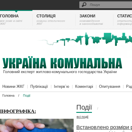
ГОЛОВНА
СТОЛИЦЯ
ЗАКОНИ
СТАТИ
все нове в світі
новини столичного
нововведення
cтатист
ЖКГ
ЖКГ
в законодавстві
інформаці
Головний експерт житлово-комунального господарства України
Новини ЖКГ
Публікації
Інтерв`ю
Коментарі
Опитування
Ра
Головна
/
Події
Події
/
ІНФОГРАФІКА:
всі
події
Встановлено розміри 