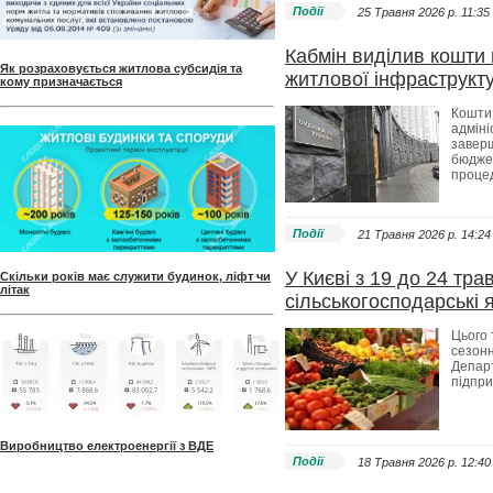
Події
25 Травня 2026 p. 11:35
Кабмін виділив кошти
Як розраховується житлова субсидія та
житлової інфраструкт
кому призначається
Кошти 
адміні
заверш
бюджет
процед
Події
21 Травня 2026 p. 14:24
У Києві з 19 до 24 тр
Скільки років має служити будинок, ліфт чи
літак
сільськогосподарські 
Цього 
сезонн
Департ
підпр
Виробництво електроенергії з ВДЕ
Події
18 Травня 2026 p. 12:40