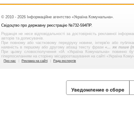
© 2010 - 2026 Інформаційне агентство «Україна Комунальна».
Свідоцтво про державну реєстрацію №732-594ПР.
Редакція не несе відповідальності за достовірність рекламної інформа
авторів та дописувачів.
При повному або частковому передруку новини, інтерв'ю або публікац
наявність в першому або другому абзаці тексту фрази
«... як пише 
При цьому словосполучення «ІА «Україна Комунальна» повинно бу
гіперпосиланням на сторінку місцерозташування на сайті «Україна Кому
Про нас
Реклама на сайті
Рада експертів
Уведомление о сборе