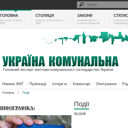
ГОЛОВНА
СТОЛИЦЯ
ЗАКОНИ
СТАТИ
все нове в світі
новини столичного
нововведення
cтатист
ЖКГ
ЖКГ
в законодавстві
інформаці
Головний експерт житлово-комунального господарства України
Новини ЖКГ
Публікації
Інтерв`ю
Коментарі
Опитування
Ра
Головна
/
Події
Події
/
ІНФОГРАФІКА:
всі
події