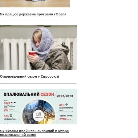
Як працює державна програма єОселя
Опалювальний сезон у Євросоюзі
Як Україна пройшла найважчий в історії
опалювальний сезон