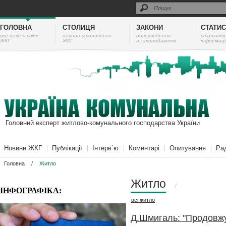
ГОЛОВНА
СТОЛИЦЯ
ЗАКОНИ
СТАТИ
все нове в світі
новини столичного
нововведення
cтатист
ЖКГ
ЖКГ
в законодавстві
інформаці
Головний експерт житлово-комунального господарства України
Новини ЖКГ
Публікації
Інтерв`ю
Коментарі
Опитування
Ра
Головна
/
Житло
Житло
/
ІНФОГРАФІКА:
всі
житло
Д.Шмигаль: "Продовж