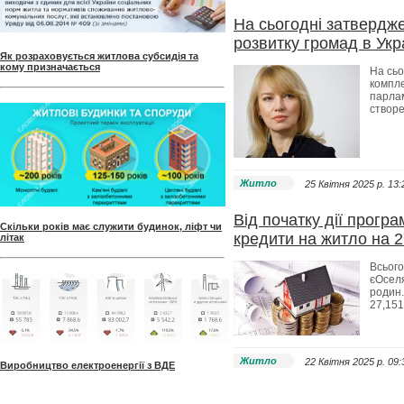
На сьогодні затвердж
розвитку громад в Укр
Як розраховується житлова субсидія та
кому призначається
На сьо
компле
парлам
створе
Житло
25 Квітня 2025 p. 13:
Від початку дії прогр
Скільки років має служити будинок, ліфт чи
кредити на житло на 2
літак
Всього
єОселя
родин.
27,151
Житло
22 Квітня 2025 p. 09:
Виробництво електроенергії з ВДЕ