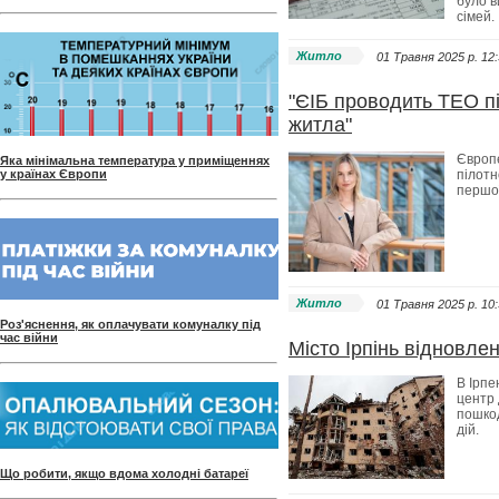
було в
сімей.
Житло
01 Травня 2025 p. 12
"ЄІБ проводить ТЕО пі
житла"
Європе
Яка мінімальна температура у приміщеннях
у країнах Європи
пілотн
першої
Житло
01 Травня 2025 p. 10
Роз'яснення, як оплачувати комуналку під
час війни
Місто Ірпінь відновле
В Ірпе
центр 
пошкод
дій.
Що робити, якщо вдома холодні батареї