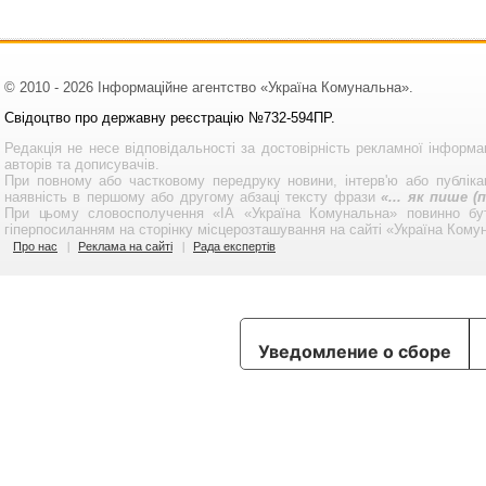
© 2010 - 2026 Інформаційне агентство «Україна Комунальна».
Свідоцтво про державну реєстрацію №732-594ПР.
Редакція не несе відповідальності за достовірність рекламної інформа
авторів та дописувачів.
При повному або частковому передруку новини, інтерв'ю або публікац
наявність в першому або другому абзаці тексту фрази
«... як пише 
При цьому словосполучення «ІА «Україна Комунальна» повинно бу
гіперпосиланням на сторінку місцерозташування на сайті «Україна Кому
Про нас
Реклама на сайті
Рада експертів
Уведомление о сборе