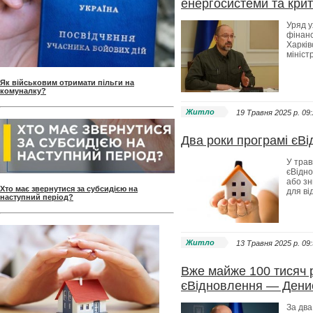
енергосистеми та крит
Уряд у
фінанс
Харків
мініст
Як військовим отримати пільги на
комуналку?
Житло
19 Травня 2025 p. 09
Два роки програмі єВ
У трав
єВідно
або зн
Хто має звернутися за субсидією на
для ві
наступний період?
Житло
13 Травня 2025 p. 09
Вже майже 100 тисяч 
єВідновлення — Дени
За два