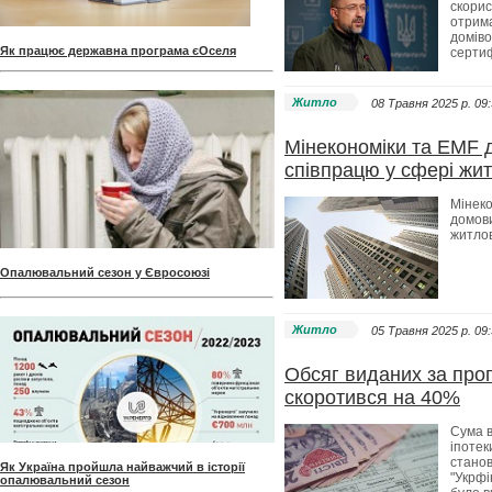
скорис
отрим
доміво
Як працює державна програма єОселя
серти
Житло
08 Травня 2025 p. 09
Мінекономіки та EMF 
співпрацю у сфері жи
Мінеко
домови
житло
Опалювальний сезон у Євросоюзі
Житло
05 Травня 2025 p. 09
Обсяг виданих за про
скоротився на 40%
Сума в
іпотек
станов
Як Україна пройшла найважчий в історії
"Укрфі
опалювальний сезон