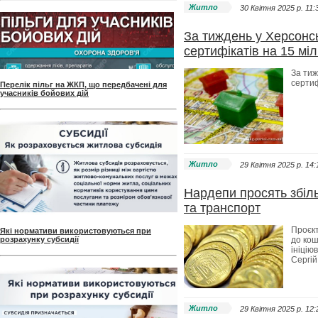
Житло
30 Квітня 2025 p. 11:
За тиждень у Херсонс
сертифікатів на 15 міл
За тиж
сертиф
Перелік пільг на ЖКП, що передбачені для
учасників бойових дій
Житло
29 Квітня 2025 p. 14:
Нардепи просять збіл
та транспорт
Проєкт
Які нормативи використовуються при
розрахунку субсидії
до кош
ініцію
Сергій
Житло
29 Квітня 2025 p. 12: