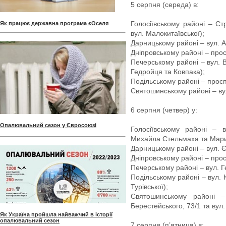
5 серпня (середа) в:
Голосіївському районі – Ст
Як працює державна програма єОселя
вул. Малокитаївської);
Дарницькому районі – вул. А
Дніпровському районі – прос
Печерському районі – вул. 
Гедройця та Ковпака);
Подільському районі – просп
Святошинському районі – вул
6 серпня (четвер) у:
Опалювальний сезон у Євросоюзі
Голосіївському районі – 
Михайла Стельмаха та Марича
Дарницькому районі – вул. Є
Дніпровському районі – прос
Печерському районі – вул. 
Подільському районі – вул. 
Турівської);
Святошинському районі 
Берестейського, 73/1 та вул
Як Україна пройшла найважчий в історії
опалювальний сезон
7 серпня (п’ятниця) в: