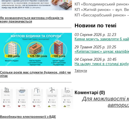
КП «Володимирський ринок» 
КП «Житній ринок» – вул. Ве
КП «Бессарабський ринок» –
Як розраховується житлова субсидія та
кому призначається
Новини по темі
03 Серпня 2026 p. 11:23
Кияни можуть замовляти 6 най
29 Травня 2025 p. 10:25
«Київпастранс» шукає кваліфік
04 Серпня 2026 p. 10:45
На цьому тижні в столиці відб
Твітнути
Скільки років має служити будинок, ліфт чи
літак
Коментарі (0)
Для можливості 
авториз
Виробництво електроенергії з ВДЕ