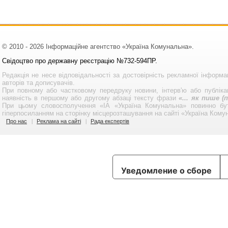
© 2010 - 2026 Інформаційне агентство «Україна Комунальна».
Свідоцтво про державну реєстрацію №732-594ПР.
Редакція не несе відповідальності за достовірність рекламної інформа
авторів та дописувачів.
При повному або частковому передруку новини, інтерв'ю або публікац
наявність в першому або другому абзаці тексту фрази
«... як пише 
При цьому словосполучення «ІА «Україна Комунальна» повинно бу
гіперпосиланням на сторінку місцерозташування на сайті «Україна Кому
Про нас
Реклама на сайті
Рада експертів
Уведомление о сборе