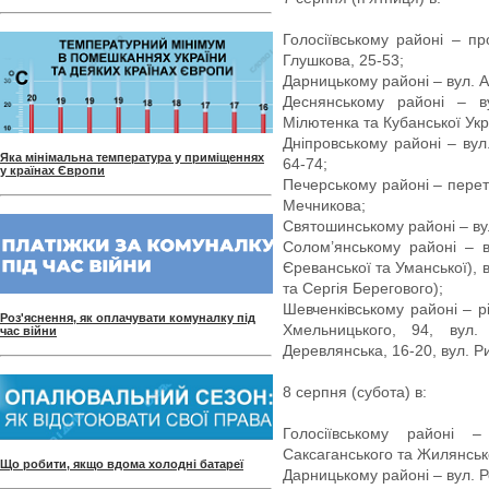
Голосіївському районі – пр
Глушкова, 25-53;
Дарницькому районі – вул. А
Деснянському районі – 
Мілютенка та Кубанської Укр
Дніпровському районі – вул
Яка мінімальна температура у приміщеннях
64-74;
у країнах Європи
Печерському районі – перет
Мечникова;
Святошинському районі – вул
Солом’янському районі – 
Єреванської та Уманської), 
та Сергія Берегового);
Шевченківському районі – р
Роз'яснення, як оплачувати комуналку під
Хмельницького, 94, вул. 
час війни
Деревлянська, 16-20, вул. Ри
8 серпня (субота) в:
Голосіївському районі 
Саксаганського та Жилянської
Що робити, якщо вдома холодні батареї
Дарницькому районі – вул. Р