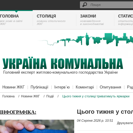
ГОЛОВНА
СТОЛИЦЯ
ЗАКОНИ
СТАТИ
все нове в світі
новини столичного
нововведення
cтатист
ЖКГ
ЖКГ
в законодавстві
інформаці
Головний експерт житлово-комунального господарства України
Новини ЖКГ
Публікації
Інтерв`ю
Коментарі
Опитування
Ра
Головна
/
Новини ЖКГ
/
Події
/
Цього тижня у столиці триватимуть ярмарки
Цього тижня у сто
ІНФОГРАФІКА:
04 Серпня 2026 p. 10:51
Друкувати