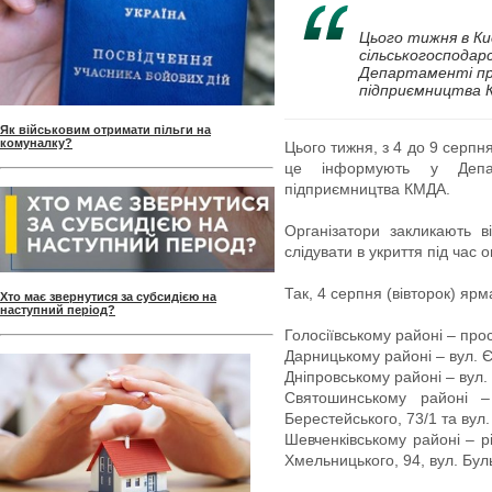
Цього тижня в Ки
сільськогосподар
Департаменті пр
підприємництва 
Як військовим отримати пільги на
комуналку?
Цього тижня, з 4 до 9 серпня
це інформують у Депар
підприємництва КМДА.
Організатори закликають в
слідувати в укриття під час 
Так, 4 серпня (вівторок) ярм
Хто має звернутися за субсидією на
наступний період?
Голосіївському районі – прос
Дарницькому районі – вул. Є
Дніпровському районі – вул.
Святошинському районі 
Берестейського, 73/1 та вул
Шевченківському районі – р
Хмельницького, 94, вул. Бул