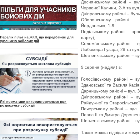
Деснянському районі – ву
Червоної Калини, 2-А та вул
Дніпровському районі – буль
Оболонському районі – в
Йорданська, 1-9;
Подільському районі – про
парку);
Перелік пільг на ЖКП, що передбачені для
учасників бойових дій
Солом’янському районі – в
Любомира Гузара, 28 та вул
Шевченківському районі – ву
9 серпня (неділя) в:
Голосіївському районі – в
Здановської та Василя Касія
Дарницькому районі – вул. З
Дніпровському районі – в
Які нормативи використовуються при
Райдужної та Старосільської
розрахунку субсидії
Печерському районі – вул.
Павла II та Дмитра Дорошен
Шевченківському районі – ву
Також можна відвідати кому