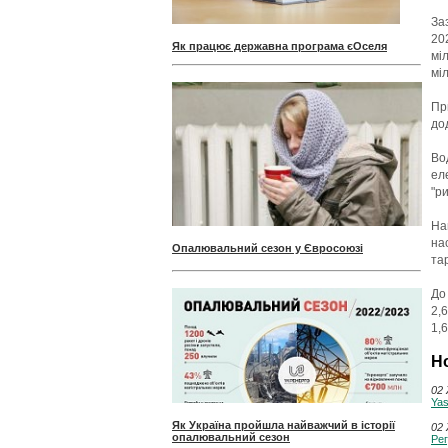
За
20
Як працює державна програма єОселя
мі
мі
Пр
до
Во
ел
"р
На
на
Опалювальний сезон у Євросоюзі
та
До
2,6
1,
Н
02 
Yas
Як Україна пройшла найважчий в історії
02 
опалювальний сезон
Рег