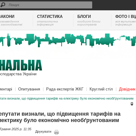
ЗАКОНИ
СТАТИСТИКА
БЛОГИ
ФОТО І В
ововведення
cтатистична
особисті блоги
вся мультиме
 законодавстві
інформація
користувачів
інформація
осподарства України
ентарі
Опитування
Рада експертів ЖКГ
Круглий стіл
Довідни
тати визнали, що підвищення тарифів на електрику було економічно необґрунтованим
епутати визнали, що підвищення тарифів на
лектрику було економічно необґрунтованим
Травня 2025 p. 11:35
Друкувати