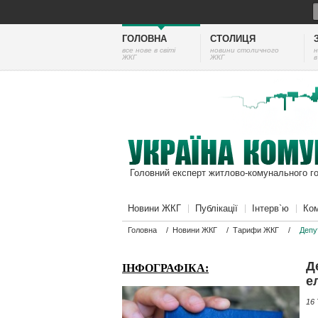
ГОЛОВНА
СТОЛИЦЯ
все нове в світі
новини столичного
н
ЖКГ
ЖКГ
в
Головний експерт житлово-комунального г
Новини ЖКГ
Публікації
Інтерв`ю
Ком
Головна
/
Новини ЖКГ
/
Тарифи ЖКГ
/
Депу
Д
ІНФОГРАФІКА:
е
16 