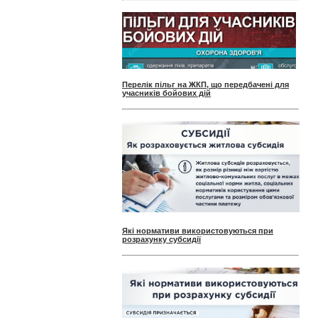
Перелік пільг на ЖКП, що передбачені для
учасників бойових дій
Які нормативи використовуються при
розрахунку субсидії