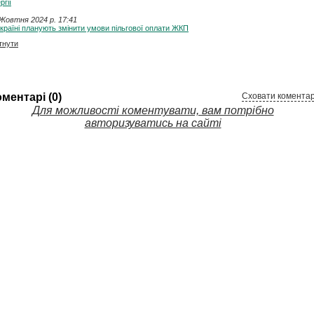
ргії
Жовтня 2024 p. 17:41
країні планують змінити умови пільгової оплати ЖКП
тнути
ментарі (0)
Сховати коментар
Для можливості коментувати, вам потрібно
авторизуватись на сайті