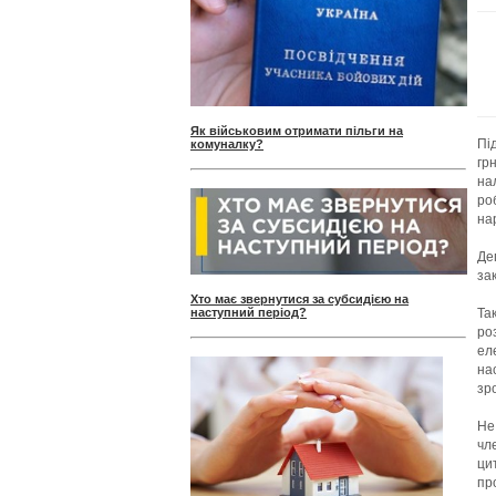
Як військовим отримати пільги на
Пі
комуналку?
гр
на
ро
на
Де
за
Хто має звернутися за субсидією на
наступний період?
Та
ро
ел
на
зро
Не
чл
ци
пр