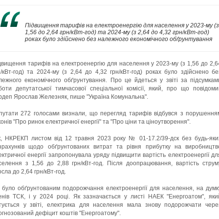
Підвищення тарифів на електроенергію для населення у 2023-му (з
1,56 до 2,64 грн/кВт-год) та 2024-му (з 2,64 до 4,32 грн/кВт-год)
роках було здійснено без належного економічного обґрунтування
двищення тарифів на електроенергію для населення у 2023-му (з 1,56 до 2,6
н/кВт-год) та 2024-му (з 2,64 до 4,32 грн/кВт-год) роках було здійснено бе
лежного економічного обґрунтування. Про це йдеться у звіті за підсумкам
боти депутатської тимчасової спеціальної комісії, який, про що повідоми
рдеп Ярослав Железняк, пише "Україна Комунальна".
путати 272 голосами визнали, що перегляд тарифів відбувся з порушення
конів "Про ринок електричної енергії" та "Про ціни та ціноутворення".
к, НКРЕКП листом від 12 травня 2023 року № 01-17.2/39-дск без будь-яки
зрахунків щодо обґрунтованих витрат та рівня прибутку на виробництв
ектричної енергії запропонувала уряду підвищити вартість електроенергії дл
селення з 1,56 до 2,88 грн/кВт-год. Після доопрацювання, вартість струм
сла до 2,64 грн/кВт-год.
 було обґрунтованим подорожчання електроенергії для населення, на думк
енів ТСК, і у 2024 році. Як зазначається у листі НАЕК "Енергоатом", яки
тується у звіті, електрика для населення мала знову подорожчати чере
огнозований дефіцит коштів "Енергоатому".