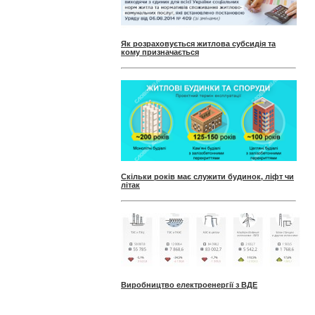
Як розраховується житлова субсидія та
кому призначається
Скільки років має служити будинок, ліфт чи
літак
Виробництво електроенергії з ВДЕ