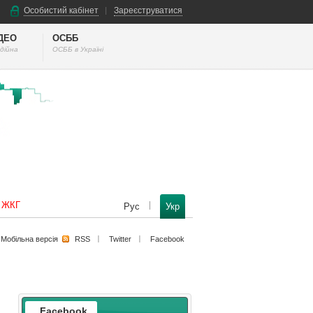
Особистий кабінет
Зареєструватися
ІДЕО
ОСББ
дійна
ОСББ в Україні
к ЖКГ
Рус
Укр
Мобільна версiя
RSS
Twitter
Facebook
Facebook