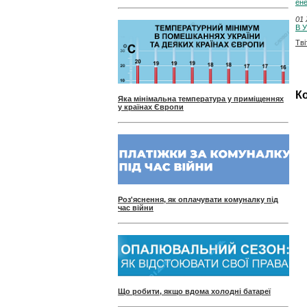
ене
01 
В У
Тві
Ко
Яка мінімальна температура у приміщеннях
у країнах Європи
Роз'яснення, як оплачувати комуналку під
час війни
Що робити, якщо вдома холодні батареї