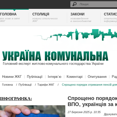
ГОЛОВНА
СТОЛИЦЯ
ЗАКОНИ
СТАТИ
все нове в світі
новини столичного
нововведення
cтатист
ЖКГ
ЖКГ
в законодавстві
інформаці
Головний експерт житлово-комунального господарства України
Новини ЖКГ
Публікації
Інтерв`ю
Коментарі
Опитування
Ра
Головна
/
Публікації
/
Тарифи ЖКГ
/
Спрощено порядок отримання пенсій для 
Спрощено порядок
ІНФОГРАФІКА:
ВПО, українців за 
27 Березня 2025 p. 10:35
Друкуват