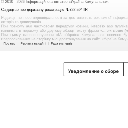
© 2010 - 2026 Інформаційне агентство «Україна Комунальна».
Свідоцтво про державну реєстрацію №732-594ПР.
Редакція не несе відповідальності за достовірність рекламної інформа
авторів та дописувачів.
При повному або частковому передруку новини, інтерв'ю або публікац
наявність в першому або другому абзаці тексту фрази
«... як пише 
При цьому словосполучення «ІА «Україна Комунальна» повинно бу
гіперпосиланням на сторінку місцерозташування на сайті «Україна Кому
Про нас
Реклама на сайті
Рада експертів
Уведомление о сборе