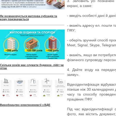
3. Заповніть усі позначен
екрані, а саме:
- введіть особисті дані й да
Як розраховується житлова субсидія та
кому призначається
- вкажіть адресу ел. пошти 
ПФУ;
- оберіть зручний спосіб про
Meet, Signal, Skype, Telegr
- вкажіть, якщо ви потребу
фізичного супроводу персон
Скільки років має служити будинок, ліфт чи
літак
4. Дайте згоду на передач
заяву».
Відеоідентифікація відбуває
пізніше ніж 30 календарних 
часу та способу проведенн
працівник ПФУ.
Виробництво електроенергії з ВДЕ
Під час відеоідентифікації
фото, яке містить документ