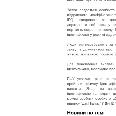
необхідно здійснювати випла
Заява подається особисто
віддаленого кваліфікованог
ID”), створеного за до
державного веб-порталу ел
портал електронних послуг
ідентифікації у режимі віде
Люди, які перебувають за 
заяву із документом про 
живою, звичайною поштою за
Для поновлення виплати 
ідентифікації, необхідно про
ПФУ ухвалить рішення пр
пройшли фізичну ідентифі
виплати. Якщо ви зверн
ідентифікацію та подати 
можна зробити особисто а
підпису “Дія.Підпис” (“Дія ID”
Новини по темі