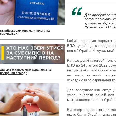
Для врегулювання 
встановлюють єди
громадян України,
Україні, на ТОТ ч
Як військовим отримати пільги на
комуналку?
Кабмін спростив порядок о
ВПО, українців за кордоно
пише "Україна Комунальна"
Раніше деякі категорії пенсі
ВПО до 24 лютого 2022 року,
цієї дати або проживають н
Хто має звернутися за субсидією на
наступний період?
— мали окремий алгори
ускладнювало отримання ко
Для врегулювання ситуації
умови виплати пенсій для 
місцезнаходження: в Україні
Відтепер такі пенсіонери мо
якого банку України, а не л