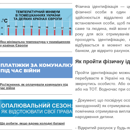
Фізична ідентифікація — 
фізичної особи в один 
здійснюється віддалено 
встановлення особи, щоб пе
саме та людина, якій вони п
року для всіх отримувачів
проходять ідентифікацію,
Яка мінімальна температура у приміщеннях
відбувається в момент к
у країнах Європи
банком, де відкрито рахунок
Як пройти фізичну і
Пройти ідентифікацію можн
перебуваєте в Україні на пі
звернутись особисто. Або 
Роз'яснення, як оплачувати комуналку під
час війни
або на ТОТ. Водночас при со
- Документ, що посвідчує ос
закордонний) як отримувача
помічника отримувача виплат
народження дитини.
Що робити, якщо вдома холодні батареї
- Відкритий рахунок у будь-я