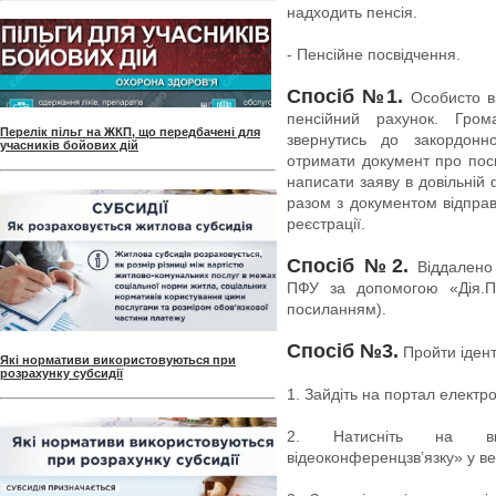
надходить пенсія.
- Пенсійне посвідчення.
Спосіб №1.
Особисто ві
пенсійний рахунок. Гро
Перелік пільг на ЖКП, що передбачені для
звернутись до закордонн
учасників бойових дій
отримати документ про пос
написати заяву в довільній
разом з документом відпра
реєстрації.
Спосіб №2.
Віддалено 
ПФУ за допомогою «Дія.Пі
посиланням).
Спосіб №3.
Пройти ідент
Які нормативи використовуються при
розрахунку субсидії
1. Зайдіть на портал електр
2. Натисніть на вк
відеоконференцзв’язку» у ве