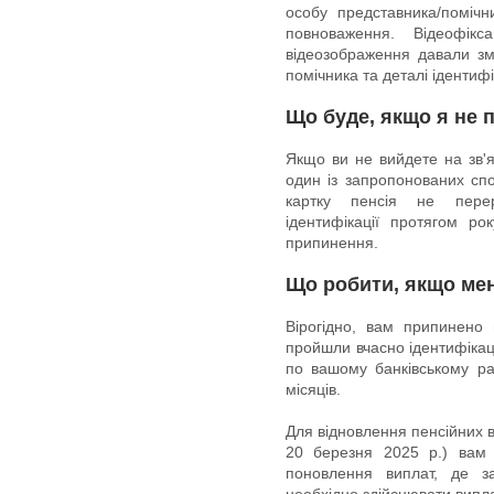
особу представника/поміч
повноваження. Відеофік
відеозображення давали зм
помічника та деталі ідентифі
Що буде, якщо я не 
Якщо ви не вийдете на зв'я
один із запропонованих спо
картку пенсія не перер
ідентифікації протягом рок
припинення.
Що робити, якщо мен
Вірогідно, вам припинено
пройшли вчасно ідентифіка
по вашому банківському ра
місяців.
Для відновлення пенсійних 
20 березня 2025 р.) вам
поновлення виплат, де за