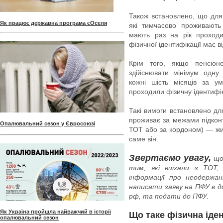
Також встановлено, що для
Як працює державна програма єОселя
які тимчасово проживают
мають раз на рік проходи
фізичної ідентифікації має 
Крім того, якщо пенсіо
здійснювати мінімум одну
кожні шість місяців за у
проходили фізичну ідентифі
Такі вимоги встановлено дл
проживає за межами підконт
Опалювальний сезон у Євросоюзі
ТОТ або за кордоном) — живи
саме він.
Звертаємо увагу,
що
тим, які виїхали з ТОТ,
інформації про неодержан
написати заяву на ПФУ в до
рф, та подати до ПФУ.
Як Україна пройшла найважчий в історії
Що таке фізична іде
опалювальний сезон