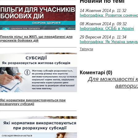
Новини по темі
14 Жовтня 2014 p. 11:32
Інфографіка: Розвиток сонячно
08 Жовтня 2014 p. 09:32
Інфографіка: ОСББ в Україні
Перелік пільг на ЖКП, що передбачені для
29 Вересня 2014 p. 11:34
учасників бойових дій
Інфографіка: Як Україна зимув
Твітнути
Коментарі (0)
Для можливості 
авториз
Які нормативи використовуються при
розрахунку субсидії