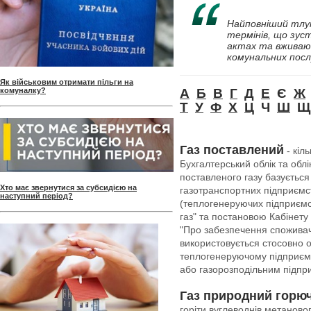
Найповніший тлу
термінів, що зус
актах та вживаю
комунальних посл
Як військовим отримати пільги на
комуналку?
А
Б
В
Г
Д
Е
Є
Ж
Т
У
Ф
Х
Ц
Ч
Ш
Щ
Газ поставлений
- кіл
Бухгалтерський облік та обл
поставленого газу базується
Хто має звернутися за субсидією на
газотранспортних підприємст
наступний період?
(теплогенеруючих підприємст
газ" та постановою Кабінету 
"Про забезпечення споживач
використовується стосовно о
теплогенеруючому підприєм
або газорозподільним підпр
Газ природний горю
горіти вуглеводнів метаново