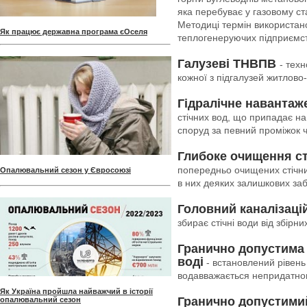
яка перебуває у газовому ст
Методиці термін використан
Як працює державна програма єОселя
теплогенеруючих підприємст
Галузеві ТНВПВ
- тех
кожної з підгалузей житлово
Гідралічне навантаж
стічних вод, що припадає на
споруд за певний проміжок ч
Глибоке очищення ст
попередньо очищених стічни
Опалювальний сезон у Євросоюзі
в них деяких залишкових за
Головний каналізаці
збирає стічні води від збірн
Гранично допустима 
воді
- встановлений рівень 
водавважається непридатною
Як Україна пройшла найважчий в історії
Гранично допустимий
опалювальний сезон