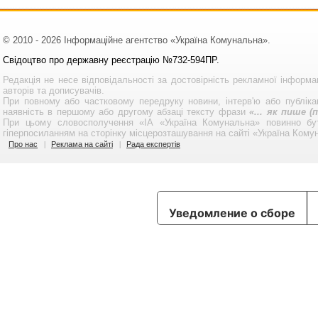
© 2010 - 2026 Інформаційне агентство «Україна Комунальна».
Свідоцтво про державну реєстрацію №732-594ПР.
Редакція не несе відповідальності за достовірність рекламної інформа
авторів та дописувачів.
При повному або частковому передруку новини, інтерв'ю або публікац
наявність в першому або другому абзаці тексту фрази
«... як пише 
При цьому словосполучення «ІА «Україна Комунальна» повинно бу
гіперпосиланням на сторінку місцерозташування на сайті «Україна Кому
Про нас
Реклама на сайті
Рада експертів
Уведомление о сборе