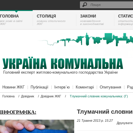
ГОЛОВНА
СТОЛИЦЯ
ЗАКОНИ
СТАТИ
все нове в світі
новини столичного
нововведення
cтатист
ЖКГ
ЖКГ
в законодавстві
інформаці
Головний експерт житлово-комунального господарства України
Новини ЖКГ
Публікації
Інтерв`ю
Коментарі
Опитування
Ра
Головна
/
Довідник
/
Довідник ЖКГ
/
Тлумачний словник комунальника: (Г)
Тлумачний словник
ІНФОГРАФІКА:
21 Травня 2013 p. 15:27
Друкувати