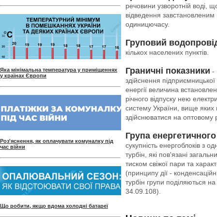
речовини узворотній воді, 
відведення завстановленим 
одиницючасу.
Груповий водопрові
кількох населених пунктів.
Граничні показники
Яка мінімальна температура у приміщеннях
- 
у країнах Європи
здійснення підприємницької 
енергії величина встановлен
річного відпуску нею електри
систему України, вище яких 
здійснюватися на оптовому 
Група енергетичного
Роз'яснення, як оплачувати комуналку під
сукупність енергоблоків з од
час війни
турбін, які пов'язані загал
тиском свіжої пари та харак
(принципу дії - конденсацій
турбін групи поділяються на
34.09.108).
Що робити, якщо вдома холодні батареї