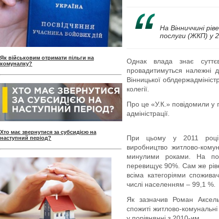
На Вінниччині рів
послуги (ЖКП) у 
Як військовим отримати пільги на
Однак влада знає суттє
комуналку?
провадитимуться належні д
Вінницької облдержадмініст
колегії.
Про це «У.К.» повідомили у 
адміністрації.
Хто має звернутися за субсидією на
При цьому у 2011 році
наступний період?
виробництво житлово-комун
минулими роками. На поч
перевищує 90%. Сам же ріве
всіма категоріями споживач
числі населенням – 99,1 %.
Як зазначив Роман Аксель
спожиті житлово-комунальні
у порівнянні з 2010-им.