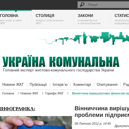
ГОЛОВНА
СТОЛИЦЯ
ЗАКОНИ
СТАТИ
все нове в світі
новини столичного
нововведення
cтатист
ЖКГ
ЖКГ
в законодавстві
інформаці
Головний експерт житлово-комунального господарства України
Новини ЖКГ
Публікації
Інтерв`ю
Коментарі
Опитування
Ра
Головна
/
Новини ЖКГ
/
Тарифи ЖКГ
/
Вінниччина вирішуватиме фінансові п
Вінниччина виріш
ІНФОГРАФІКА:
проблеми підприє
08 Лютого 2012 p. 14:45
Друкуват