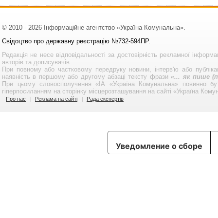
© 2010 - 2026 Інформаційне агентство «Україна Комунальна».
Свідоцтво про державну реєстрацію №732-594ПР.
Редакція не несе відповідальності за достовірність рекламної інформа
авторів та дописувачів.
При повному або частковому передруку новини, інтерв'ю або публікац
наявність в першому або другому абзаці тексту фрази
«... як пише 
При цьому словосполучення «ІА «Україна Комунальна» повинно бу
гіперпосиланням на сторінку місцерозташування на сайті «Україна Кому
Про нас
Реклама на сайті
Рада експертів
Уведомление о сборе