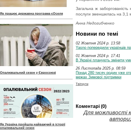
Загальна ж заборгованість 
Як працює державна програма єОселя
послуги зменшилась на 3,1 м
Анна Недогибченко
Новини по темі
02 Жовтня 2024 p. 13:58
Yasno попередили українців п
01 Жовтня 2024 p. 17:41
В Україні планують змінити ум
26 Листопада 2025 p. 08:59
Понад 280 тисяч родин уже от
Опалювальний сезон у Євросоюзі
межах Зимової підтримки
Твітнути
Коментарі (0)
Для можливості 
авториз
Як Україна пройшла найважчий в історії
опалювальний сезон