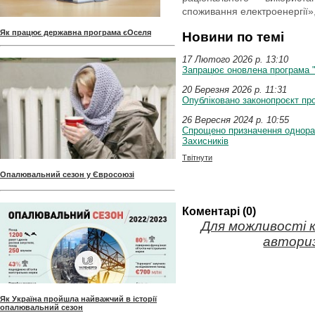
споживання електроенергії»,
Як працює державна програма єОселя
Новини по темі
17 Лютого 2026 p. 13:10
Запрацює оновлена програма 
20 Березня 2026 p. 11:31
Опубліковано законопроєкт п
26 Вересня 2024 p. 10:55
Спрощено призначення однораз
Захисників
Твітнути
Опалювальний сезон у Євросоюзі
Коментарі (0)
Для можливості 
авториз
Як Україна пройшла найважчий в історії
опалювальний сезон