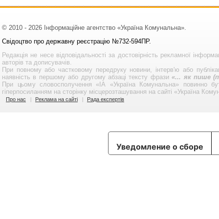
© 2010 - 2026 Інформаційне агентство «Україна Комунальна».
Свідоцтво про державну реєстрацію №732-594ПР.
Редакція не несе відповідальності за достовірність рекламної інформа
авторів та дописувачів.
При повному або частковому передруку новини, інтерв'ю або публікац
наявність в першому або другому абзаці тексту фрази
«... як пише 
При цьому словосполучення «ІА «Україна Комунальна» повинно бу
гіперпосиланням на сторінку місцерозташування на сайті «Україна Кому
Про нас
Реклама на сайті
Рада експертів
Уведомление о сборе