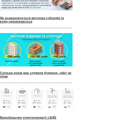
Як розраховується житлова субсидія та
кому призначається
Скільки років має служити будинок, ліфт чи
літак
Виробництво електроенергії з ВДЕ