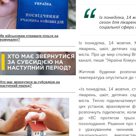
Із понеділка, 14 
сезон для лікарен
соціальної сфери
Як військовим отримати пільги на
комуналку?
Із понеділка, 14 жовтня,
лікарень, шкіл, дитячих са
міста. Про це мер столиці В
каналі, пише "Україна Комун
Житлові будинки розпочн
температура опуститься до 
Хто має звернутися за субсидією на
наступний період?
«Із понеділка, 14 жовтня, 
лікарень, шкіл, дитячих са
міста. Тепло підключатимут
цих установ, враховуючи ф
розпочнуть підключати, кол
до +8С протягом трьох 
похолодання. Рішення про 
з урахуванням чинників
раціонального використ