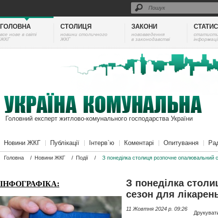
ГОЛОВНА
СТОЛИЦЯ
ЗАКОНИ
СТАТИ
все нове в світі
новини столичного
нововведення
cтатист
ЖКГ
ЖКГ
в законодавстві
інформаці
Головний експерт житлово-комунального господарства України
Новини ЖКГ
Публікації
Інтерв`ю
Коментарі
Опитування
Ра
Головна
/
Новини ЖКГ
/
Події
/
З понеділка столиця розпочне опалювальний се
З понеділка стол
ІНФОГРАФІКА:
сезон для лікарень
11 Жовтня 2024 p. 09:26
Друкуват