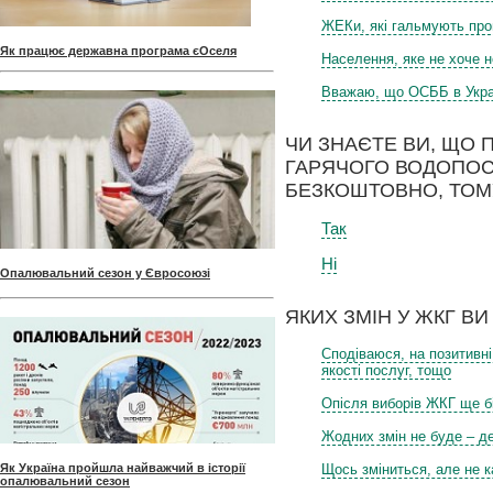
ЖЕКи, які гальмують про
Як працює державна програма єОселя
Населення, яке не хоче н
Вважаю, що ОСББ в Укра
ЧИ ЗНАЄТЕ ВИ, ЩО 
ГАРЯЧОГО ВОДОПО
БЕЗКОШТОВНО, ТОМ
Так
Ні
Опалювальний сезон у Євросоюзі
ЯКИХ ЗМІН У ЖКГ ВИ
Сподіваюся, на позитивн
якості послуг, тощо
Опісля виборів ЖКГ ще 
Жодних змін не буде – д
Щось зміниться, але не к
Як Україна пройшла найважчий в історії
опалювальний сезон