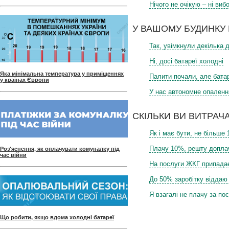
Нічого не очікую – ні виб
У ВАШОМУ БУДИНКУ
Так, увімкнули декілька 
Ні, досі батареї холодні
Яка мінімальна температура у приміщеннях
Палити почали, але батар
у країнах Європи
У нас автономне опаленн
СКІЛЬКИ ВИ ВИТРАЧ
Як і має бути, не більше
Плачу 10%, решту допла
Роз'яснення, як оплачувати комуналку під
час війни
На послуги ЖКГ припадає
До 50% заробітку віддаю
Я взагалі не плачу за по
Що робити, якщо вдома холодні батареї