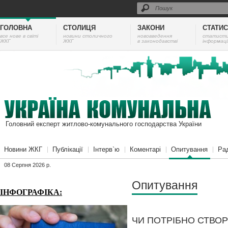
ГОЛОВНА
СТОЛИЦЯ
ЗАКОНИ
СТАТИ
все нове в світі
новини столичного
нововведення
cтатист
ЖКГ
ЖКГ
в законодавстві
інформаці
Головний експерт житлово-комунального господарства України
Новини ЖКГ
Публікації
Інтерв`ю
Коментарі
Опитування
Ра
08 Серпня 2026 p.
Опитування
ІНФОГРАФІКА:
ЧИ ПОТРІБНО СТВО