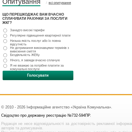
Опитування
/
всі опитування
ЩО ПЕРЕШКОДЖАЄ ВАМ ВЧАСНО
СПЛАЧУВАТИ РАХУНКИ ЗА ПОСЛУГИ
ЖКГ?
Занадто високі тарифи
Регулярне підвищення квартирної плати
Низька якість послуг або їх повна
відсутність
Не дотримання виконавцями термінів з
вивезення сміття
Бездіяльність ЖЕКу
Нічого, я завжди вчасно сплачую
Я не вважаю за потрібне платити за
комунальні послуги
Голосувати
© 2010 - 2026 Інформаційне агентство «Україна Комунальна».
Свідоцтво про державну реєстрацію №732-594ПР.
Редакція не несе відповідальності за достовірність рекламної інформа
авторів та дописувачів.