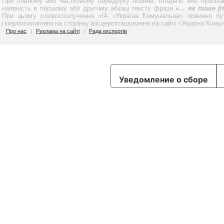
При повному або частковому передруку новини, інтерв'ю або публікац
наявність в першому або другому абзаці тексту фрази
«... як пише 
При цьому словосполучення «ІА «Україна Комунальна» повинно бу
гіперпосиланням на сторінку місцерозташування на сайті «Україна Кому
Про нас
Реклама на сайті
Рада експертів
Уведомление о сборе