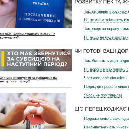
РОЗВИТКУ ПЕК ТА Ж
Так, питаннями розвитку
Ні, це лише збільшить кі
Так, якщо за справу віз
Як військовим отримати пільги на
Ні, якщо не буде достатн
комуналку?
ЧИ ГОТОВІ ВАШІ ДО
Так, більшість доріг від
Ні, дороги в жахливому с
Частково, але більшість -
Хто має звернутися за субсидією на
наступний період?
Подекуди провели лише 
Якось не помітив(-ла)
ЩО ПЕРЕШКОДЖАЄ Р
Недосконалість законода
Некомпетентність чиновни